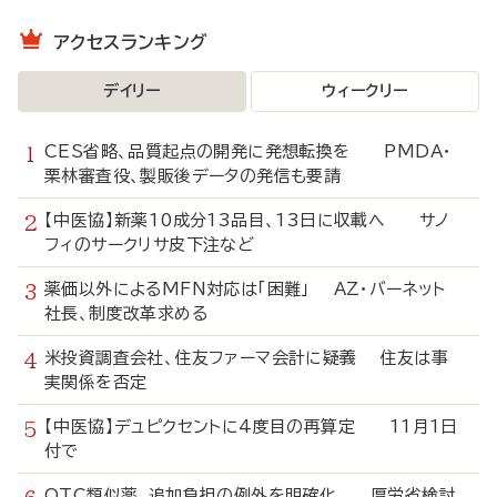
アクセスランキング
デイリー
ウィークリー
CES省略、品質起点の開発に発想転換を PMDA・
栗林審査役、製販後データの発信も要請
【中医協】新薬10成分13品目、13日に収載へ サノ
フィのサークリサ皮下注など
薬価以外によるMFN対応は「困難」 AZ・バーネット
社長、制度改革求める
米投資調査会社、住友ファーマ会計に疑義 住友は事
実関係を否定
【中医協】デュピクセントに4度目の再算定 11月1日
付で
OTC類似薬、追加負担の例外を明確化 厚労省検討