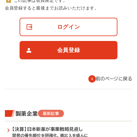
この記事は会員限定です。
非
会員登録すると最後までお読みいただけます。
会
員
の
ログイン
閲
覧
制
限
会員登録
に
つ
い
て
前のページに戻る
製薬企業
最新記事
【決算】日本新薬が事業戦略見直し
開発の優先順位を明確化、導出入を盛んに