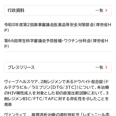
行政資料
一覧
令和8年度第2回薬事審議会医薬品等安全対策部会（厚労省H
P）
第66回厚生科学審議会予防接種・ワクチン分科会（厚労省H
P）
プレスリリース
一覧
ヴィーブヘルスケア、2剤レジメンであるドウベイト配合錠（ド
ルテグラビル／ラミブジン［DTG/3TC］）について、未治療
のHIV陽性成人を対象とした初の直接比較試験において、3
剤レジメンBIC/FTC/TAFに対する非劣性を示したことを
発表
ヴァンティブ 腹膜透析治療の選択肢拡充 「レギュニール®