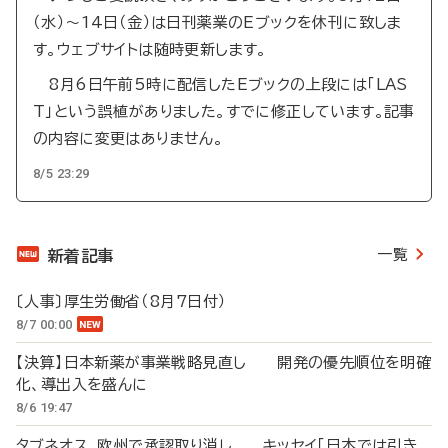
（水）～14日（金）は日刊薬業のEブックを休刊に致しま
す。ウェブサイトは随時更新します。
8月6日午前5時に配信したEブックの上段には「LAS
T」という誤植がありました。すでに修正しています。記事
の内容に変更はありません。
8/5 23:29
一覧
新着記事
〔人事〕厚生労働省（8月7日付）
8/7 00:00
【決算】日本新薬が事業戦略見直し 開発の優先順位を明確
化、導出入を盛んに
8/6 19:47
タブネオス、欧州で承認取り消し キッセイ「日本では引き