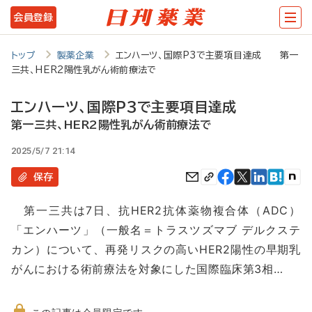
メ
会員登録
イ
ン
トップ
製薬企業
エンハーツ、国際P3で主要項目達成 第一
三共、HER2陽性乳がん術前療法で
コ
ン
エンハーツ、国際P3で主要項目達成
テ
第一三共、HER2陽性乳がん術前療法で
ン
2025/5/7 21:14
ツ
保存
に
第一三共は7日、抗HER2抗体薬物複合体（ADC）
移
「エンハーツ」（一般名＝トラスツズマブ デルクステ
動
カン）について、再発リスクの高いHER2陽性の早期乳
がんにおける術前療法を対象にした国際臨床第3相…