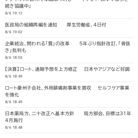
続き協議中」
8/6 19:12
医政局の組織再編を通知 厚生労働省、4日付
8/6 19:02
企業統治、問われる「質」の改革 5年ぶり指針改訂、「骨抜
き」批判も
8/6 18:50
【決算】ロート、通期予想を上方修正 日本やアジアなど好調
8/6 18:49
ロート豪州子会社、外用鎮痛剤事業を買収 セルフケア事業
を強化
8/6 18:49
日本薬局方、二十改正へ基本方針 局方部会、目標は31年
4月施行
8/6 18:48