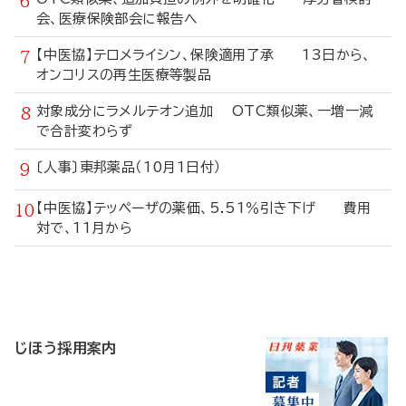
会、医療保険部会に報告へ
【中医協】テロメライシン、保険適用了承 13日から、
オンコリスの再生医療等製品
対象成分にラメルテオン追加 OTC類似薬、一増一減
で合計変わらず
〔人事〕東邦薬品（10月1日付）
【中医協】テッペーザの薬価、5.51％引き下げ 費用
対で、11月から
寄
稿
じほう採用案内