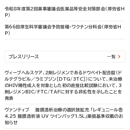
令和8年度第2回薬事審議会医薬品等安全対策部会（厚労省H
P）
第66回厚生科学審議会予防接種・ワクチン分科会（厚労省H
P）
プレスリリース
一覧
ヴィーブヘルスケア、2剤レジメンであるドウベイト配合錠（ド
ルテグラビル／ラミブジン［DTG/3TC］）について、未治療
のHIV陽性成人を対象とした初の直接比較試験において、3
剤レジメンBIC/FTC/TAFに対する非劣性を示したことを
発表
ヴァンティブ 腹膜透析治療の選択肢拡充 「レギュニール®
4.25 腹膜透析液 UV ツインバッグ1.5L」薬価基準収載のお
知らせ