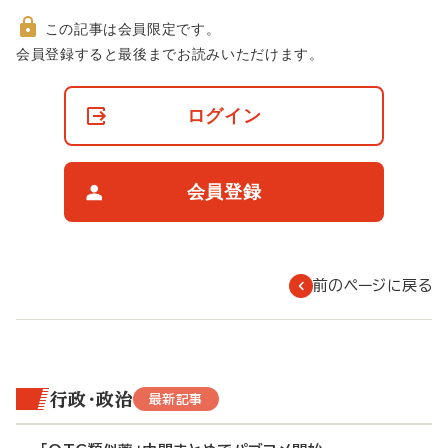
この記事は会員限定です。
非
会員登録すると最後までお読みいただけます。
会
員
の
ログイン
閲
覧
制
限
会員登録
に
つ
い
て
前のページに戻る
行政・政治
最新記事