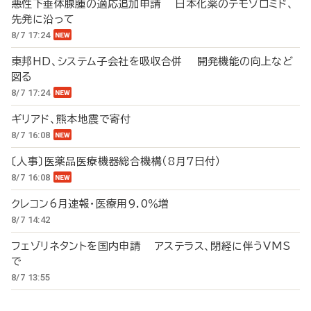
悪性下垂体腺腫の適応追加申請 日本化薬のテモゾロミド、
先発に沿って
8/7 17:24
東邦HD、システム子会社を吸収合併 開発機能の向上など
図る
8/7 17:24
ギリアド、熊本地震で寄付
8/7 16:08
〔人事〕医薬品医療機器総合機構（8月7日付）
8/7 16:08
クレコン6月速報・医療用9.0％増
8/7 14:42
フェゾリネタントを国内申請 アステラス、閉経に伴うVMS
で
8/7 13:55