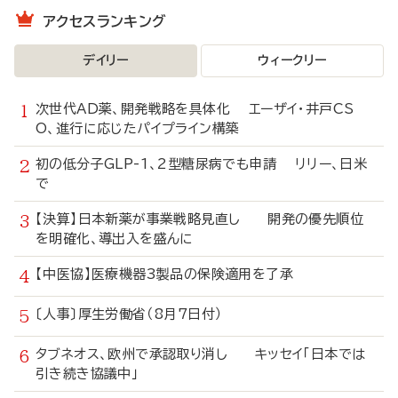
アクセスランキング
デイリー
ウィークリー
次世代AD薬、開発戦略を具体化 エーザイ・井戸CS
O、進行に応じたパイプライン構築
初の低分子GLP-1、2型糖尿病でも申請 リリー、日米
で
【決算】日本新薬が事業戦略見直し 開発の優先順位
を明確化、導出入を盛んに
【中医協】医療機器3製品の保険適用を了承
〔人事〕厚生労働省（8月7日付）
タブネオス、欧州で承認取り消し キッセイ「日本では
引き続き協議中」