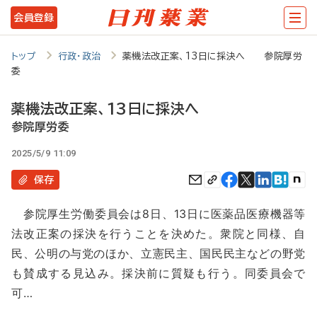
メ
会員登録
イ
ン
トップ
行政・政治
薬機法改正案、13日に採決へ 参院厚労
委
コ
ン
薬機法改正案、13日に採決へ
テ
参院厚労委
ン
2025/5/9 11:09
ツ
保存
に
参院厚生労働委員会は8日、13日に医薬品医療機器等
移
法改正案の採決を行うことを決めた。衆院と同様、自
動
民、公明の与党のほか、立憲民主、国民民主などの野党
も賛成する見込み。採決前に質疑も行う。同委員会で
可…