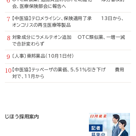
会、医療保険部会に報告へ
【中医協】テロメライシン、保険適用了承 13日から、
オンコリスの再生医療等製品
対象成分にラメルテオン追加 OTC類似薬、一増一減
で合計変わらず
〔人事〕東邦薬品（10月1日付）
【中医協】テッペーザの薬価、5.51％引き下げ 費用
対で、11月から
寄
稿
じほう採用案内