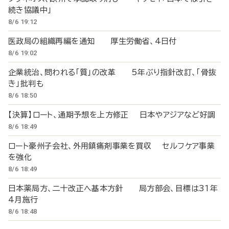
続き協議中」
8/6 19:12
医政局の組織再編を通知 厚生労働省、4日付
8/6 19:02
企業統治、問われる「質」の改革 5年ぶり指針改訂、「骨抜
き」批判も
8/6 18:50
【決算】ロート、通期予想を上方修正 日本やアジアなど好調
8/6 18:49
ロート豪州子会社、外用鎮痛剤事業を買収 セルフケア事業
を強化
8/6 18:49
日本薬局方、二十改正へ基本方針 局方部会、目標は31年
4月施行
8/6 18:48