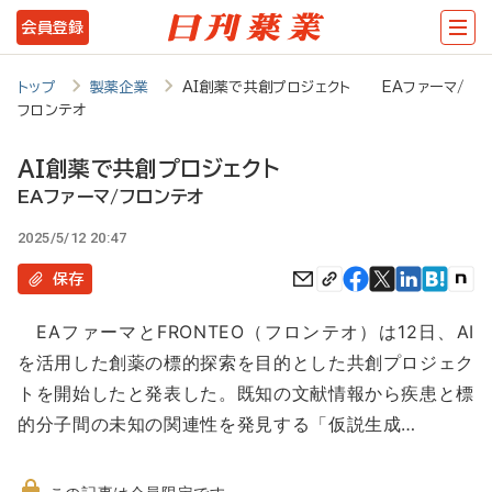
メ
会員登録
イ
ン
トップ
製薬企業
AI創薬で共創プロジェクト EAファーマ/
フロンテオ
コ
ン
AI創薬で共創プロジェクト
テ
EAファーマ/フロンテオ
ン
2025/5/12 20:47
ツ
保存
に
EAファーマとFRONTEO（フロンテオ）は12日、AI
移
を活用した創薬の標的探索を目的とした共創プロジェク
動
トを開始したと発表した。既知の文献情報から疾患と標
的分子間の未知の関連性を発見する「仮説生成…