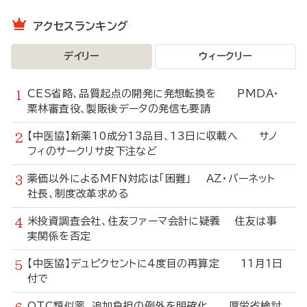
アクセスランキング
デイリー
ウィークリー
CES省略、品質起点の開発に発想転換を PMDA・
栗林審査役、製販後データの発信も要請
【中医協】新薬10成分13品目、13日に収載へ サノ
フィのサークリサ皮下注など
薬価以外によるMFN対応は「困難」 AZ・バーネット
社長、制度改革求める
米投資調査会社、住友ファーマ会計に疑義 住友は事
実関係を否定
【中医協】デュピクセントに4度目の再算定 11月1日
付で
OTC類似薬、追加負担の例外を明確化 厚労省検討