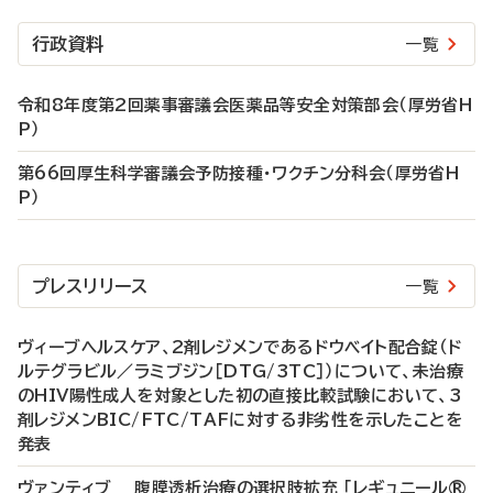
行政資料
一覧
令和8年度第2回薬事審議会医薬品等安全対策部会（厚労省H
P）
第66回厚生科学審議会予防接種・ワクチン分科会（厚労省H
P）
プレスリリース
一覧
ヴィーブヘルスケア、2剤レジメンであるドウベイト配合錠（ド
ルテグラビル／ラミブジン［DTG/3TC］）について、未治療
のHIV陽性成人を対象とした初の直接比較試験において、3
剤レジメンBIC/FTC/TAFに対する非劣性を示したことを
発表
ヴァンティブ 腹膜透析治療の選択肢拡充 「レギュニール®