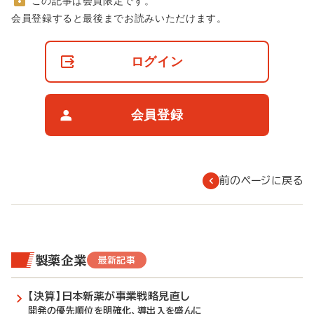
この記事は会員限定です。
非
会員登録すると最後までお読みいただけます。
会
員
の
ログイン
閲
覧
制
限
会員登録
に
つ
い
て
前のページに戻る
製薬企業
最新記事
【決算】日本新薬が事業戦略見直し
開発の優先順位を明確化、導出入を盛んに