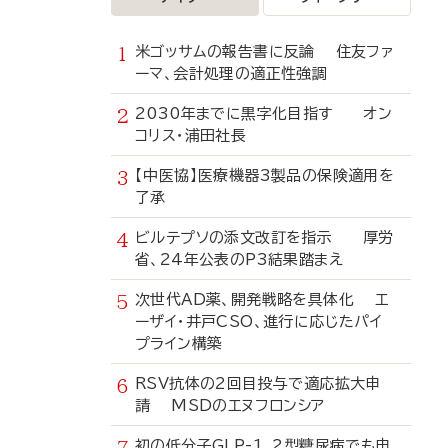
米ゴッサムの報告書に反論 住友ファ
ーマ、会計処理の適正性強調
2030年までに黒字化目指す オン
コリス・浦田社長
【中医協】医療機器3製品の保険適用を
了承
ビルテプソの添文改訂を指示 厚労
省、24年公表のP3結果踏まえ
次世代AD薬、開発戦略を具体化 エ
ーザイ・井戸CSO、進行に応じたパイ
プライン構築
RSV抗体の2回目投与で適応拡大申
請 MSDのエヌフロンシア
初の低分子GLP-1、2型糖尿病でも申