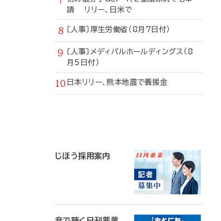
請 リリー、日米で
〔人事〕厚生労働省（8月7日付）
〔人事〕メディパルホールディングス（8
月5日付）
日本リリー、熊本地震で義援金
寄
稿
じほう採用案内
音で聴く日刊薬業