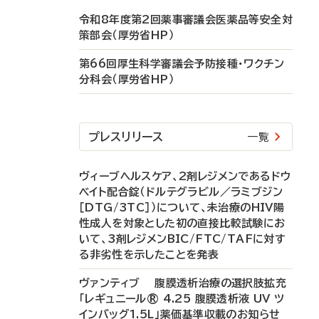
令和8年度第2回薬事審議会医薬品等安全対
策部会（厚労省HP）
第66回厚生科学審議会予防接種・ワクチン
分科会（厚労省HP）
プレスリリース
一覧
ヴィーブヘルスケア、2剤レジメンであるドウ
ベイト配合錠（ドルテグラビル／ラミブジン
［DTG/3TC］）について、未治療のHIV陽
性成人を対象とした初の直接比較試験にお
いて、3剤レジメンBIC/FTC/TAFに対す
る非劣性を示したことを発表
ヴァンティブ 腹膜透析治療の選択肢拡充
「レギュニール® 4.25 腹膜透析液 UV ツ
インバッグ1.5L」薬価基準収載のお知らせ