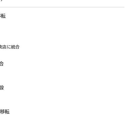
移転
支店に統合
合
設
に移転