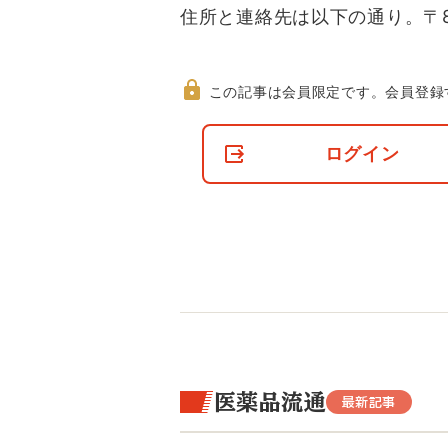
住所と連絡先は以下の通り。〒812
この記事は会員限定です。
会員登録
非
会
ログイン
員
の
閲
覧
制
限
に
つ
い
て
医薬品流通
最新記事