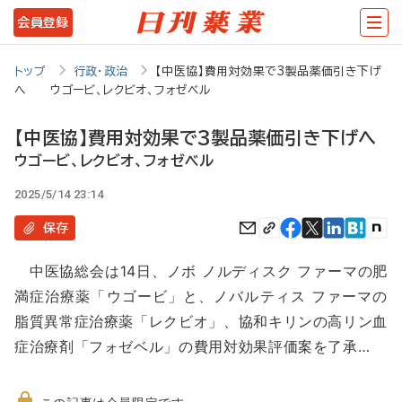
メ
会員登録
イ
ン
トップ
行政・政治
【中医協】費用対効果で3製品薬価引き下げ
へ ウゴービ、レクビオ、フォゼベル
コ
ン
【中医協】費用対効果で3製品薬価引き下げへ
テ
ウゴービ、レクビオ、フォゼベル
ン
2025/5/14 23:14
ツ
保存
に
中医協総会は14日、ノボ ノルディスク ファーマの肥
移
満症治療薬「ウゴービ」と、ノバルティス ファーマの
動
脂質異常症治療薬「レクビオ」、協和キリンの高リン血
症治療剤「フォゼベル」の費用対効果評価案を了承…