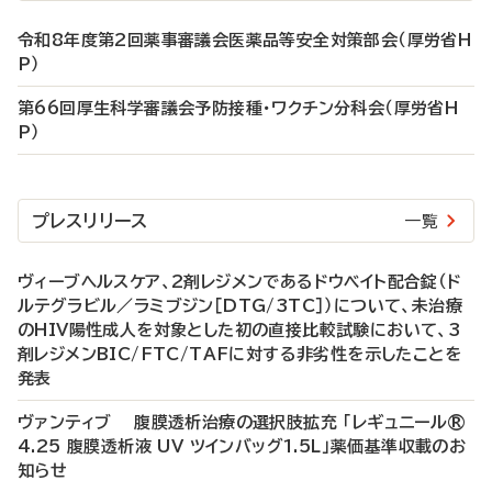
令和8年度第2回薬事審議会医薬品等安全対策部会（厚労省H
P）
第66回厚生科学審議会予防接種・ワクチン分科会（厚労省H
P）
プレスリリース
一覧
ヴィーブヘルスケア、2剤レジメンであるドウベイト配合錠（ド
ルテグラビル／ラミブジン［DTG/3TC］）について、未治療
のHIV陽性成人を対象とした初の直接比較試験において、3
剤レジメンBIC/FTC/TAFに対する非劣性を示したことを
発表
ヴァンティブ 腹膜透析治療の選択肢拡充 「レギュニール®
4.25 腹膜透析液 UV ツインバッグ1.5L」薬価基準収載のお
知らせ