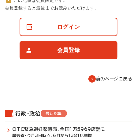
この記事は会員限定です。
非
会員登録すると最後までお読みいただけます。
会
員
の
ログイン
閲
覧
制
限
会員登録
に
つ
い
て
前のページに戻る
行政・政治
最新記事
OTC緊急避妊薬販売、全国1万5969店舗に
厚労省・今月3日時点、6月から1381店舗増