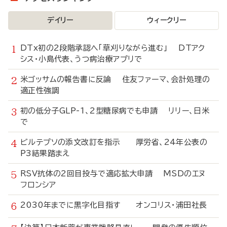
デイリー
ウィークリー
DTx初の2段階承認へ「草刈りながら進む」 DTアク
シス・小島代表、うつ病治療アプリで
米ゴッサムの報告書に反論 住友ファーマ、会計処理の
適正性強調
初の低分子GLP-1、2型糖尿病でも申請 リリー、日米
で
ビルテプソの添文改訂を指示 厚労省、24年公表の
P3結果踏まえ
RSV抗体の2回目投与で適応拡大申請 MSDのエヌ
フロンシア
2030年までに黒字化目指す オンコリス・浦田社長