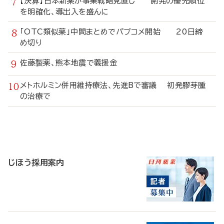
【決算】日本新薬が事業戦略見直し 開発の優先順位
を明確化、導出入を盛んに
「OTC類似薬」中間まとめでパブコメ開始 20日締
め切り
佐藤製薬、熊本地震で義援金
メトホルミン併用維持療法、先進Bで審議 初発膠芽腫
の治療で
寄
稿
じほう採用案内