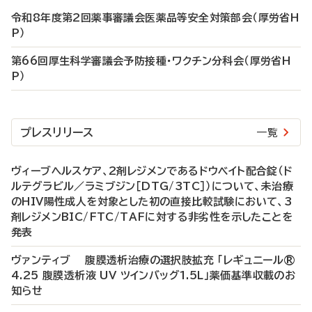
令和8年度第2回薬事審議会医薬品等安全対策部会（厚労省H
P）
第66回厚生科学審議会予防接種・ワクチン分科会（厚労省H
P）
プレスリリース
一覧
ヴィーブヘルスケア、2剤レジメンであるドウベイト配合錠（ド
ルテグラビル／ラミブジン［DTG/3TC］）について、未治療
のHIV陽性成人を対象とした初の直接比較試験において、3
剤レジメンBIC/FTC/TAFに対する非劣性を示したことを
発表
ヴァンティブ 腹膜透析治療の選択肢拡充 「レギュニール®
4.25 腹膜透析液 UV ツインバッグ1.5L」薬価基準収載のお
知らせ