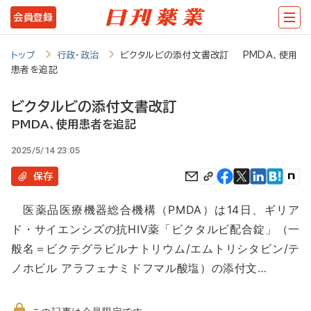
メ
会員登録
イ
ン
トップ
行政・政治
ビクタルビの添付文書改訂 PMDA、使用
患者を追記
コ
ン
ビクタルビの添付文書改訂
テ
PMDA、使用患者を追記
ン
2025/5/14 23:05
ツ
保存
に
医薬品医療機器総合機構（PMDA）は14日、ギリア
移
ド・サイエンシズの抗HIV薬「ビクタルビ配合錠」（一
動
般名＝ビクテグラビルナトリウム/エムトリシタビン/テ
ノホビル アラフェナミドフマル酸塩）の添付文…