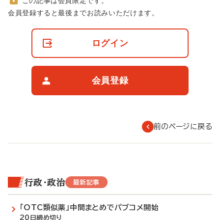
この記事は会員限定です。
非
会員登録すると最後までお読みいただけます。
会
員
の
ログイン
閲
覧
制
限
会員登録
に
つ
い
て
前のページに戻る
行政・政治
最新記事
「OTC類似薬」中間まとめでパブコメ開始
20日締め切り