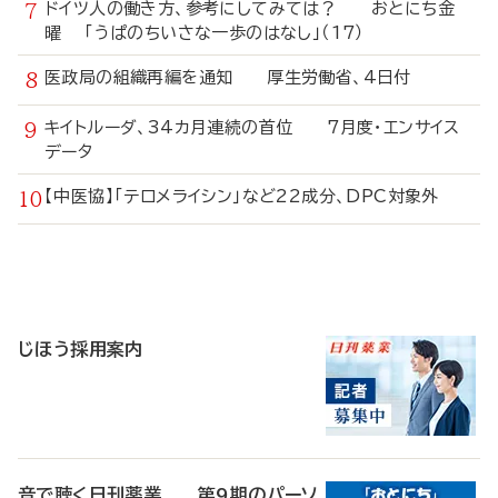
ドイツ人の働き方、参考にしてみては？ おとにち金
曜 「うぱのちいさな一歩のはなし」（17）
医政局の組織再編を通知 厚生労働省、4日付
キイトルーダ、34カ月連続の首位 7月度・エンサイス
データ
【中医協】「テロメライシン」など22成分、DPC対象外
寄
稿
じほう採用案内
音で聴く日刊薬業 第9期のパーソ