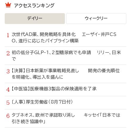
アクセスランキング
デイリー
ウィークリー
次世代AD薬、開発戦略を具体化 エーザイ・井戸CS
O、進行に応じたパイプライン構築
初の低分子GLP-1、2型糖尿病でも申請 リリー、日米
で
【決算】日本新薬が事業戦略見直し 開発の優先順位
を明確化、導出入を盛んに
【中医協】医療機器3製品の保険適用を了承
〔人事〕厚生労働省（8月7日付）
タブネオス、欧州で承認取り消し キッセイ「日本では
引き続き協議中」