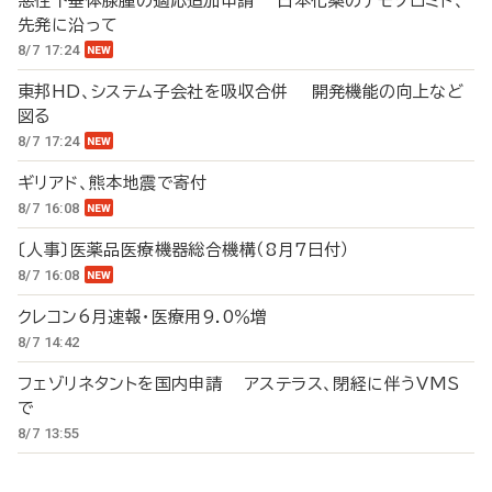
悪性下垂体腺腫の適応追加申請 日本化薬のテモゾロミド、
先発に沿って
8/7 17:24
東邦HD、システム子会社を吸収合併 開発機能の向上など
図る
8/7 17:24
ギリアド、熊本地震で寄付
8/7 16:08
〔人事〕医薬品医療機器総合機構（8月7日付）
8/7 16:08
クレコン6月速報・医療用9.0％増
8/7 14:42
フェゾリネタントを国内申請 アステラス、閉経に伴うVMS
で
8/7 13:55