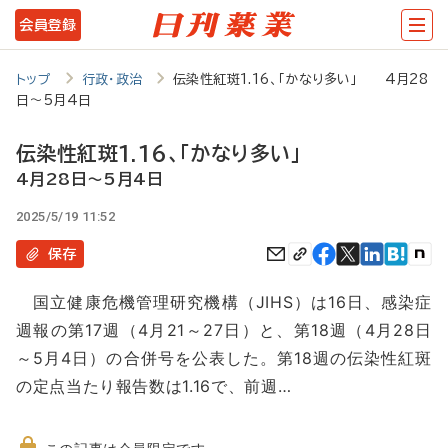
メ
会員登録
イ
ン
トップ
行政・政治
伝染性紅斑1.16、「かなり多い」 4月28
日～5月4日
コ
ン
伝染性紅斑1.16、「かなり多い」
テ
4月28日～5月4日
ン
2025/5/19 11:52
ツ
保存
に
国立健康危機管理研究機構（JIHS）は16日、感染症
移
週報の第17週（4月21～27日）と、第18週（4月28日
動
～5月4日）の合併号を公表した。第18週の伝染性紅斑
の定点当たり報告数は1.16で、前週…