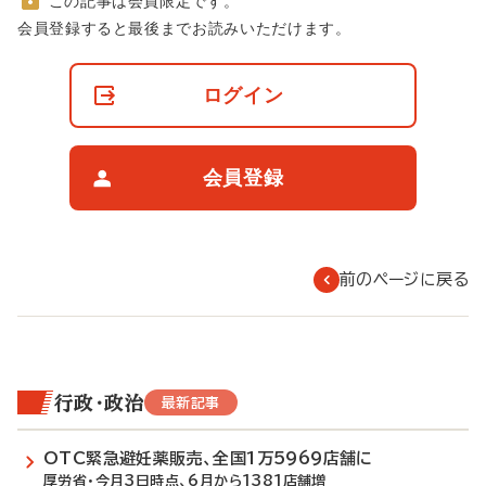
この記事は会員限定です。
非
会員登録すると最後までお読みいただけます。
会
員
の
ログイン
閲
覧
制
限
会員登録
に
つ
い
て
前のページに戻る
行政・政治
最新記事
OTC緊急避妊薬販売、全国1万5969店舗に
厚労省・今月3日時点、6月から1381店舗増