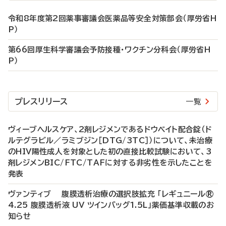
令和8年度第2回薬事審議会医薬品等安全対策部会（厚労省H
P）
第66回厚生科学審議会予防接種・ワクチン分科会（厚労省H
P）
プレスリリース
一覧
ヴィーブヘルスケア、2剤レジメンであるドウベイト配合錠（ド
ルテグラビル／ラミブジン［DTG/3TC］）について、未治療
のHIV陽性成人を対象とした初の直接比較試験において、3
剤レジメンBIC/FTC/TAFに対する非劣性を示したことを
発表
ヴァンティブ 腹膜透析治療の選択肢拡充 「レギュニール®
4.25 腹膜透析液 UV ツインバッグ1.5L」薬価基準収載のお
知らせ