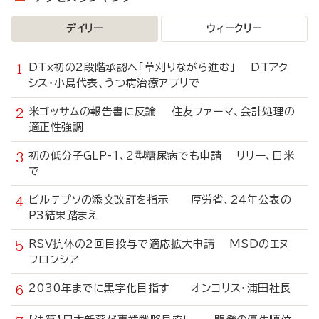
デイリー
ウィークリー
DTx初の2段階承認へ「草刈りながら進む」 DTアク
シス・小島代表、うつ病治療アプリで
米ゴッサムの報告書に反論 住友ファーマ、会計処理の
適正性強調
初の低分子GLP-1、2型糖尿病でも申請 リリー、日米
で
ビルテプソの添文改訂を指示 厚労省、24年公表の
P3結果踏まえ
RSV抗体の2回目投与で適応拡大申請 MSDのエヌ
フロンシア
2030年までに黒字化目指す オンコリス・浦田社長