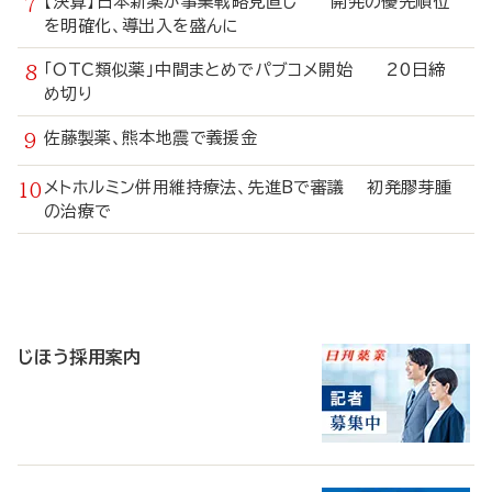
【決算】日本新薬が事業戦略見直し 開発の優先順位
を明確化、導出入を盛んに
「OTC類似薬」中間まとめでパブコメ開始 20日締
め切り
佐藤製薬、熊本地震で義援金
メトホルミン併用維持療法、先進Bで審議 初発膠芽腫
の治療で
寄
稿
じほう採用案内