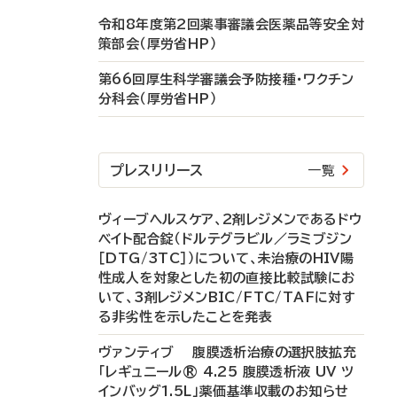
令和8年度第2回薬事審議会医薬品等安全対
策部会（厚労省HP）
第66回厚生科学審議会予防接種・ワクチン
分科会（厚労省HP）
プレスリリース
一覧
ヴィーブヘルスケア、2剤レジメンであるドウ
ベイト配合錠（ドルテグラビル／ラミブジン
［DTG/3TC］）について、未治療のHIV陽
性成人を対象とした初の直接比較試験にお
いて、3剤レジメンBIC/FTC/TAFに対す
る非劣性を示したことを発表
ヴァンティブ 腹膜透析治療の選択肢拡充
「レギュニール® 4.25 腹膜透析液 UV ツ
インバッグ1.5L」薬価基準収載のお知らせ