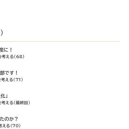
）
産に！
を考える（68）
一部です！
考える（71）
化」
を考える（最終回）
たのか？
える（70）