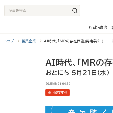
メ
記
イ
事
ン
を
行政・政治
コ
検
ン
索
トップ
製薬企業
AI時代、「MRの存在価値」再定義を！ お
テ
ン
ツ
AI時代、「MRの
に
おとにち 5月21日（水）
移
2025/5/21 04:59
動
保存
する