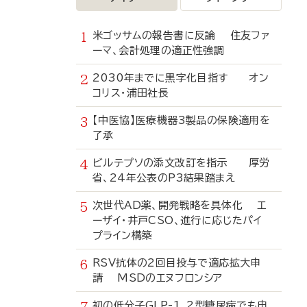
米ゴッサムの報告書に反論 住友ファ
ーマ、会計処理の適正性強調
2030年までに黒字化目指す オン
コリス・浦田社長
【中医協】医療機器3製品の保険適用を
了承
ビルテプソの添文改訂を指示 厚労
省、24年公表のP3結果踏まえ
次世代AD薬、開発戦略を具体化 エ
ーザイ・井戸CSO、進行に応じたパイ
プライン構築
RSV抗体の2回目投与で適応拡大申
請 MSDのエヌフロンシア
初の低分子GLP-1、2型糖尿病でも申