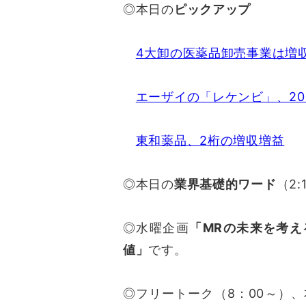
◎本日の
ピックアップ
4大卸の医薬品卸売事業は増
エーザイの「レケンビ」、20
東和薬品、2桁の増収増益
◎本日の
業界基礎的ワード
（2:
◎水曜企画
「MRの未来を考え
値」
です。
◎フリートーク（8：00～）