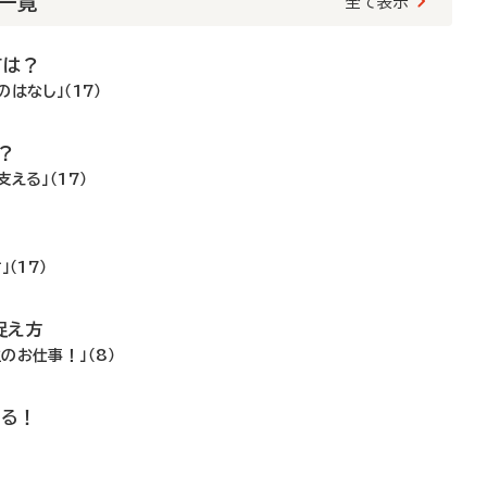
載一覧
全て表示
ては？
はなし」（17）
？
える」（17）
！
（17）
捉え方
のお仕事！」（8）
いる！