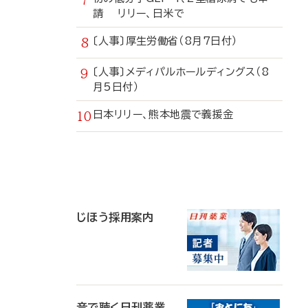
請 リリー、日米で
〔人事〕厚生労働省（8月7日付）
〔人事〕メディパルホールディングス（8
月5日付）
日本リリー、熊本地震で義援金
寄
稿
じほう採用案内
音で聴く日刊薬業