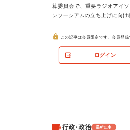
算委員会で、重要ラジオアイソ
ンソーシアムの立ち上げに向け
この記事は会員限定です。
会員登録
非
会
ログイン
員
の
閲
覧
制
限
に
つ
い
て
行政・政治
最新記事