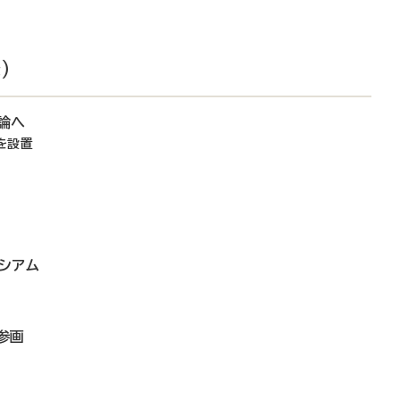
）
論へ
を設置
シアム
参画