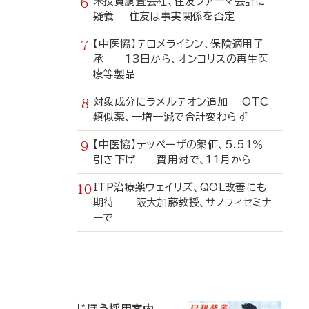
米投資調査会社、住友ファーマ会計に
疑義 住友は事実関係を否定
【中医協】テロメライシン、保険適用了
承 13日から、オンコリスの再生医
療等製品
対象成分にラメルテオン追加 OTC
類似薬、一増一減で合計変わらず
【中医協】テッペーザの薬価、5.51％
引き下げ 費用対で、11月から
ITP治療薬ウェイリズ、QOL改善にも
期待 阪大加藤教授、サノフィセミナ
ーで
寄
稿