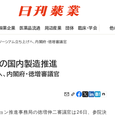
製薬企業
医薬品流通
周辺産業
団体
臨床・学会
他
ソーシアム立ち上げへ、内閣府・徳増審議官
プの国内製造推進
へ、内閣府・徳増審議官
ン推進事務局の徳増伸二審議官は26日、参院決