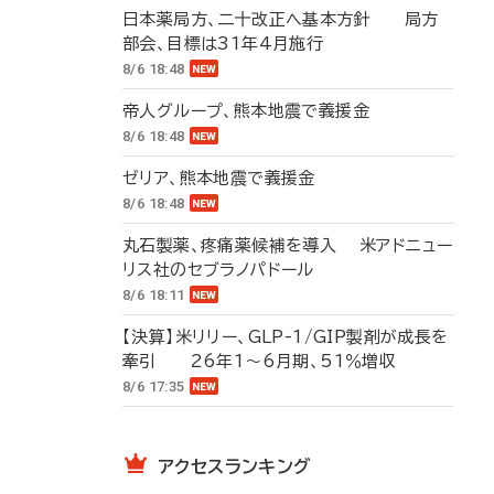
日本薬局方、二十改正へ基本方針 局方
部会、目標は31年4月施行
8/6 18:48
帝人グループ、熊本地震で義援金
8/6 18:48
ゼリア、熊本地震で義援金
8/6 18:48
丸石製薬、疼痛薬候補を導入 米アドニュー
リス社のセブラノパドール
8/6 18:11
【決算】米リリー、GLP-1/GIP製剤が成長を
牽引 26年1～6月期、51％増収
8/6 17:35
アクセスランキング