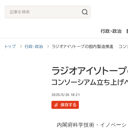
メ
記
イ
事
ン
を
行政・政治
コ
検
ン
索
トップ
行政・政治
ラジオアイソトープの国内製造推進 コン
テ
ン
ツ
ラジオアイソトー
に
コンソーシアム立ち上げ
移
2025/5/26 18:21
動
保存
する
内閣府科学技術・イノベーショ