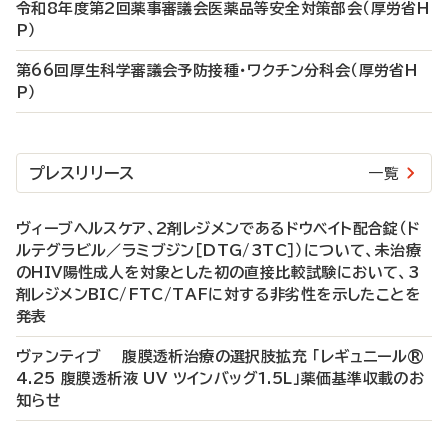
令和8年度第2回薬事審議会医薬品等安全対策部会（厚労省H
P）
第66回厚生科学審議会予防接種・ワクチン分科会（厚労省H
P）
プレスリリース
一覧
ヴィーブヘルスケア、2剤レジメンであるドウベイト配合錠（ド
ルテグラビル／ラミブジン［DTG/3TC］）について、未治療
のHIV陽性成人を対象とした初の直接比較試験において、3
剤レジメンBIC/FTC/TAFに対する非劣性を示したことを
発表
ヴァンティブ 腹膜透析治療の選択肢拡充 「レギュニール®
4.25 腹膜透析液 UV ツインバッグ1.5L」薬価基準収載のお
知らせ