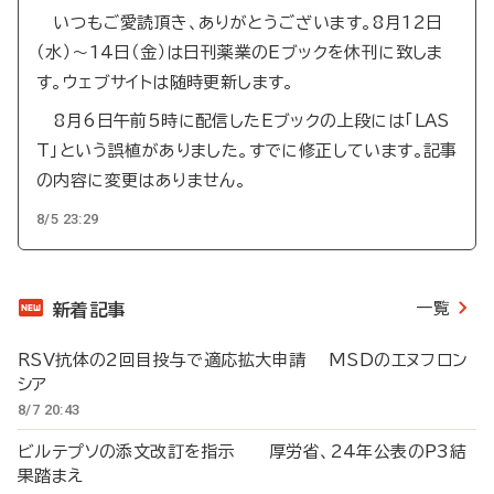
いつもご愛読頂き、ありがとうございます。8月12日
（水）～14日（金）は日刊薬業のEブックを休刊に致しま
す。ウェブサイトは随時更新します。
8月6日午前5時に配信したEブックの上段には「LAS
T」という誤植がありました。すでに修正しています。記事
の内容に変更はありません。
8/5 23:29
一覧
新着記事
RSV抗体の2回目投与で適応拡大申請 MSDのエヌフロン
シア
8/7 20:43
ビルテプソの添文改訂を指示 厚労省、24年公表のP3結
果踏まえ