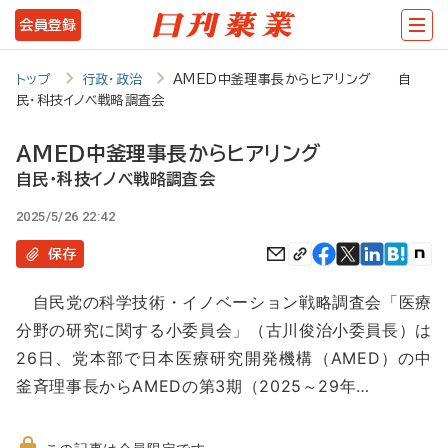
メ
会員登録
イ
ン
トップ
行政・政治
AMED中釜理事長からヒアリング 自
民・科技イノベ戦略調査会
コ
ン
AMED中釜理事長からヒアリング
テ
自民・科技イノベ戦略調査会
ン
2025/5/26 22:42
ツ
保存
に
自民党の科学技術・イノベーション戦略調査会「医療
移
分野の研究に関する小委員会」（古川俊治小委員長）は
動
26日、党本部で日本医療研究開発機構（AMED）の中
釜斉理事長からAMEDの第3期（2025～29年…