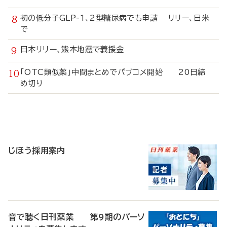
初の低分子GLP-1、2型糖尿病でも申請 リリー、日米
で
日本リリー、熊本地震で義援金
「OTC類似薬」中間まとめでパブコメ開始 20日締
め切り
寄
稿
じほう採用案内
音で聴く日刊薬業 第9期のパーソ