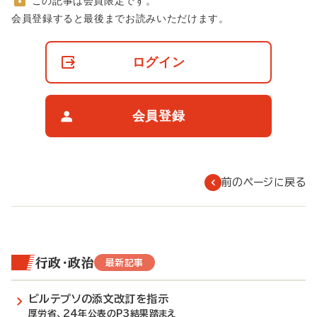
この記事は会員限定です。
非
会員登録すると最後までお読みいただけます。
会
員
の
ログイン
閲
覧
制
限
会員登録
に
つ
い
て
前のページに戻る
行政・政治
最新記事
ビルテプソの添文改訂を指示
厚労省、24年公表のP3結果踏まえ