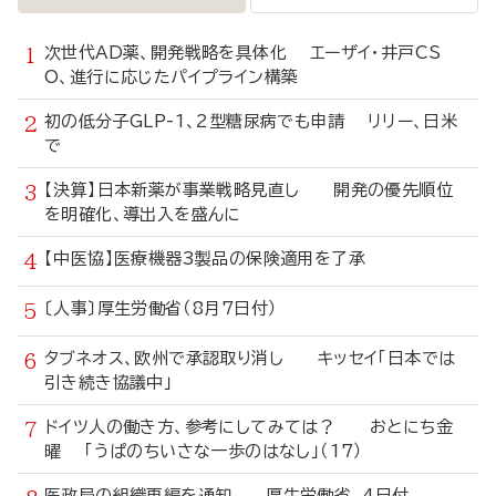
次世代AD薬、開発戦略を具体化 エーザイ・井戸CS
O、進行に応じたパイプライン構築
初の低分子GLP-1、2型糖尿病でも申請 リリー、日米
で
【決算】日本新薬が事業戦略見直し 開発の優先順位
を明確化、導出入を盛んに
【中医協】医療機器3製品の保険適用を了承
〔人事〕厚生労働省（8月7日付）
タブネオス、欧州で承認取り消し キッセイ「日本では
引き続き協議中」
ドイツ人の働き方、参考にしてみては？ おとにち金
曜 「うぱのちいさな一歩のはなし」（17）
医政局の組織再編を通知 厚生労働省、4日付