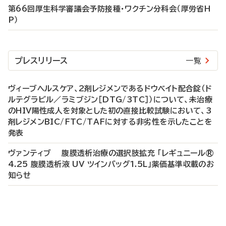
第66回厚生科学審議会予防接種・ワクチン分科会（厚労省H
P）
プレスリリース
一覧
ヴィーブヘルスケア、2剤レジメンであるドウベイト配合錠（ド
ルテグラビル／ラミブジン［DTG/3TC］）について、未治療
のHIV陽性成人を対象とした初の直接比較試験において、3
剤レジメンBIC/FTC/TAFに対する非劣性を示したことを
発表
ヴァンティブ 腹膜透析治療の選択肢拡充 「レギュニール®
4.25 腹膜透析液 UV ツインバッグ1.5L」薬価基準収載のお
知らせ
P