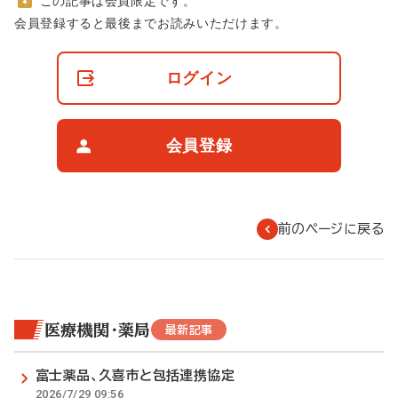
この記事は会員限定です。
非
会員登録すると最後までお読みいただけます。
会
員
の
ログイン
閲
覧
制
限
会員登録
に
つ
い
て
前のページに戻る
医療機関・薬局
最新記事
富士薬品、久喜市と包括連携協定
2026/7/29 09:56