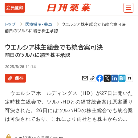
メ
会員登録
イ
ン
トップ
医療機関・薬局
ウエルシア株主総会でも統合案可決
前日のツルハに続き株主承認
コ
ン
ウエルシア株主総会でも統合案可決
テ
前日のツルハに続き株主承認
ン
2025/5/28 11:14
ツ
保存
に
ウエルシアホールディングス（HD）が27日に開いた
移
定時株主総会で、ツルハHDとの経営統合案は原案通り
動
可決された。26日にはツルハHDの株主総会でも統合案
は可決されており、これにより両社とも株主からの…