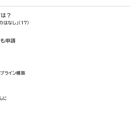
ては？
はなし」（17）
でも申請
イプライン構築
し
んに