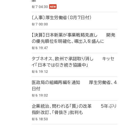
築
8/7 04:30
〔人事〕厚生労働省（8月7日付）
8/7 00:00
【決算】日本新薬が事業戦略見直し 開発
の優先順位を明確化、導出入を盛んに
8/6 19:47
タブネオス、欧州で承認取り消し キッセ
イ「日本では引き続き協議中」
8/6 19:12
医政局の組織再編を通知 厚生労働省、4
日付
8/6 19:02
企業統治、問われる「質」の改革 5年ぶり
指針改訂、「骨抜き」批判も
8/6 18:50