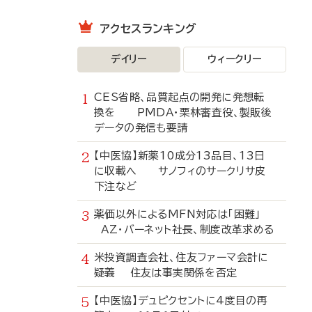
アクセスランキング
デイリー
ウィークリー
CES省略、品質起点の開発に発想転
換を PMDA・栗林審査役、製販後
データの発信も要請
【中医協】新薬10成分13品目、13日
に収載へ サノフィのサークリサ皮
下注など
薬価以外によるMFN対応は「困難」
AZ・バーネット社長、制度改革求める
米投資調査会社、住友ファーマ会計に
疑義 住友は事実関係を否定
【中医協】デュピクセントに4度目の再