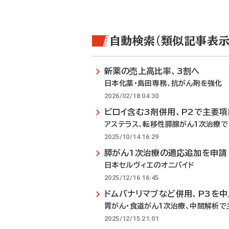
自動検索（類似記事表示
新薬の売上高比率、3割へ
日本化薬・島田専務、抗がん剤を強化
2026/02/18 04:30
ビロイ含む3剤併用、P2で主要
アステラス、転移性膵腺がん1次治療で
2025/10/14 16:29
膵がん1次治療の適応追加を申請
日本セルヴィエのオニバイド
2025/12/16 16:45
ドムバナリマブなど併用、P3を中
胃がん・食道がん1次治療、中間解析
2025/12/15 21:01