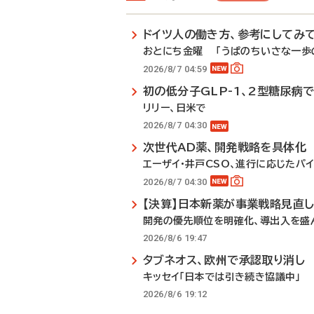
ドイツ人の働き方、参考にしてみ
おとにち金曜 「うぱのちいさな一歩の
2026/8/7 04:59
初の低分子GLP-1、2型糖尿病
リリー、日米で
2026/8/7 04:30
次世代AD薬、開発戦略を具体化
エーザイ・井戸CSO、進行に応じたパ
2026/8/7 04:30
【決算】日本新薬が事業戦略見直
開発の優先順位を明確化、導出入を盛
2026/8/6 19:47
タブネオス、欧州で承認取り消し
キッセイ「日本では引き続き協議中」
2026/8/6 19:12