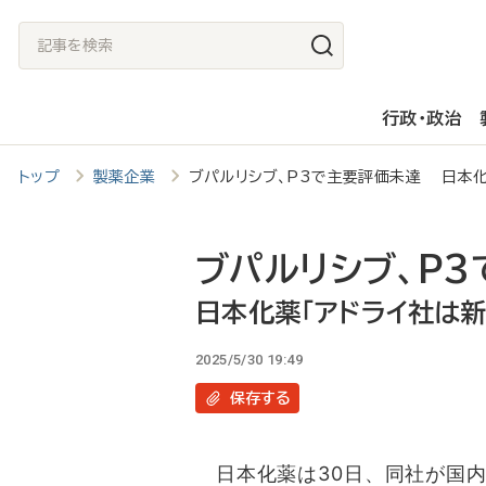
メ
記
イ
事
ン
を
行政・政治
コ
検
ン
索
トップ
製薬企業
ブパルリシブ、P3で主要評価未達 日本化
テ
ン
ツ
ブパルリシブ、P
に
日本化薬「アドライ社は
移
2025/5/30 19:49
動
保存
する
日本化薬は30日、同社が国内