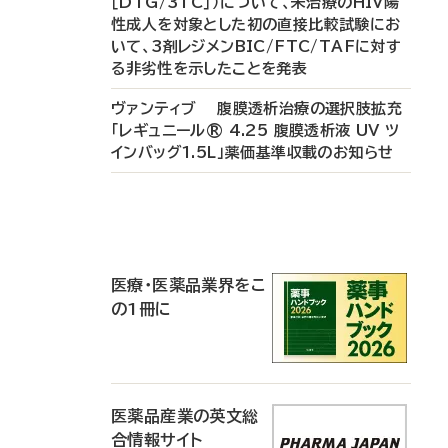
［DTG/3TC］）について、未治療のHIV陽
性成人を対象とした初の直接比較試験にお
いて、3剤レジメンBIC/FTC/TAFに対す
る非劣性を示したことを発表
ヴァンティブ 腹膜透析治療の選択肢拡充
「レギュニール® 4.25 腹膜透析液 UV ツ
インバッグ1.5L」薬価基準収載のお知らせ
P
R
医療・医薬品業界をこ
の1冊に
医薬品産業の英文総
合情報サイト