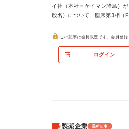
イ社（本社＝ケイマン諸島）が
般名）について、臨床第3相（P
この記事は会員限定です。
会員登録
非
会
ログイン
員
の
閲
覧
制
限
に
つ
い
て
製薬企業
最新記事