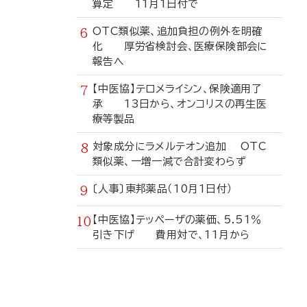
算定 11月1日付で
OTC類似薬、追加負担の例外を明確
化 厚労省検討会、医療保険部会に
報告へ
【中医協】テロメライシン、保険適用了
承 13日から、オンコリスの再生医
療等製品
対象成分にラメルテオン追加 OTC
類似薬、一増一減で合計変わらず
〔人事〕東邦薬品（10月1日付）
【中医協】テッペーザの薬価、5.51％
引き下げ 費用対で、11月から
寄
稿