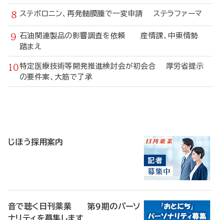
ステボロニン、再発髄膜腫で一変申請 ステラファーマ
石油関連製品の影響調査を依頼 産情課、中東情勢
踏まえ
特定医療技術等開発推進検討会が初会合 厚労省提示
の要件案、大筋で了承
寄
稿
じほう採用案内
音で聴く日刊薬業 第9期のパーソ
ナリティを募集します