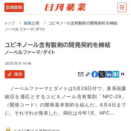
メ
会員登録
イ
ン
トップ
製薬企業
ユビキノール含有製剤の開発契約を締結
ノーベルファーマ/ダイト
コ
ン
ユビキノール含有製剤の開発契約を締結
テ
ノーベルファーマ/ダイト
ン
2025/6/4 14:46
ツ
保存
に
ノーベルファーマとダイトは5月29日付で、多系統萎
移
縮症を適応とするユビキノール含有製剤「NPC-29」
動
（開発コード）の開発基本契約を結んだ。6月4日まで
に、それぞれが発表した。両社は今年1月、NPC…