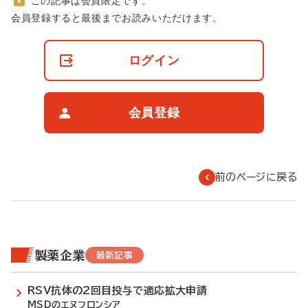
この記事は会員限定です。
非
会員登録すると最後までお読みいただけます。
会
員
の
ログイン
閲
覧
制
限
会員登録
に
つ
い
て
前のページに戻る
製薬企業
最新記事
RSV抗体の2回目投与で適応拡大申請
MSDのエヌフロンシア