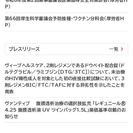
令和8年度第2回薬事審議会医薬品等安全対策部会（厚労省H
P）
第66回厚生科学審議会予防接種・ワクチン分科会（厚労省H
P）
プレスリリース
一覧
ヴィーブヘルスケア、2剤レジメンであるドウベイト配合錠（ド
ルテグラビル／ラミブジン［DTG/3TC］）について、未治療
のHIV陽性成人を対象とした初の直接比較試験において、3
剤レジメンBIC/FTC/TAFに対する非劣性を示したことを
発表
ヴァンティブ 腹膜透析治療の選択肢拡充 「レギュニール®
4.25 腹膜透析液 UV ツインバッグ1.5L」薬価基準収載のお
知らせ