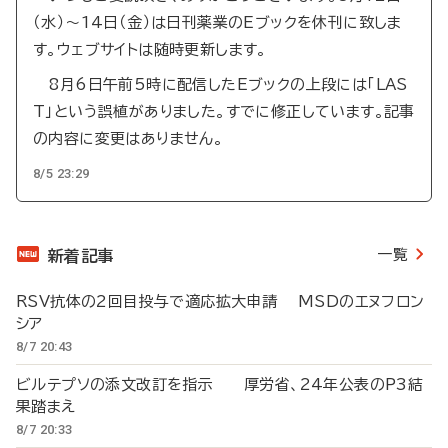
（水）～14日（金）は日刊薬業のEブックを休刊に致しま
す。ウェブサイトは随時更新します。
8月6日午前5時に配信したEブックの上段には「LAS
T」という誤植がありました。すでに修正しています。記事
の内容に変更はありません。
8/5 23:29
一覧
新着記事
RSV抗体の2回目投与で適応拡大申請 MSDのエヌフロン
シア
8/7 20:43
ビルテプソの添文改訂を指示 厚労省、24年公表のP3結
果踏まえ
8/7 20:33