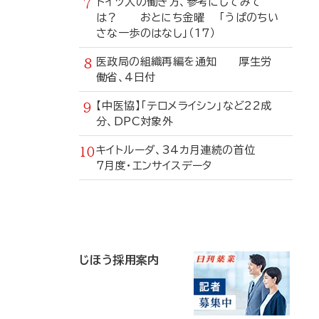
ドイツ人の働き方、参考にしてみて
は？ おとにち金曜 「うぱのちい
さな一歩のはなし」（17）
医政局の組織再編を通知 厚生労
働省、4日付
【中医協】「テロメライシン」など22成
分、DPC対象外
キイトルーダ、34カ月連続の首位
7月度・エンサイスデータ
寄
稿
じほう採用案内