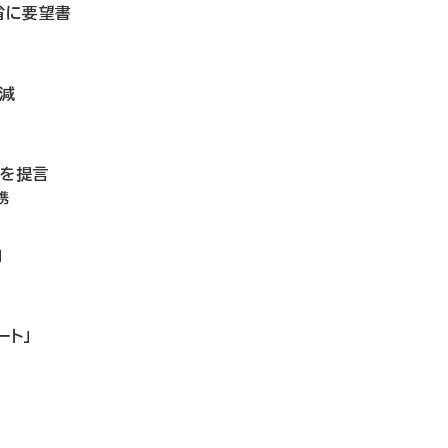
省に要望書
微減
備を提言
携
」
ート」