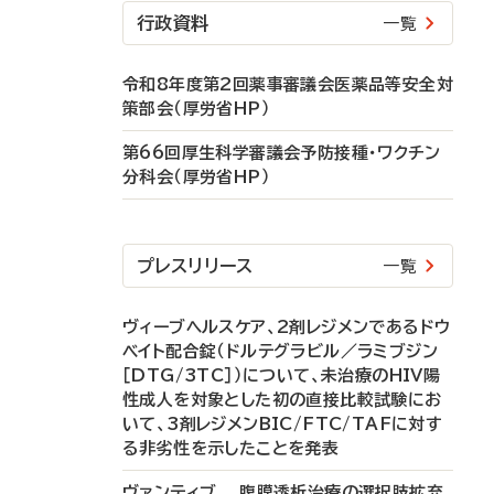
行政資料
一覧
令和8年度第2回薬事審議会医薬品等安全対
策部会（厚労省HP）
第66回厚生科学審議会予防接種・ワクチン
分科会（厚労省HP）
プレスリリース
一覧
ヴィーブヘルスケア、2剤レジメンであるドウ
ベイト配合錠（ドルテグラビル／ラミブジン
［DTG/3TC］）について、未治療のHIV陽
性成人を対象とした初の直接比較試験にお
いて、3剤レジメンBIC/FTC/TAFに対す
る非劣性を示したことを発表
ヴァンティブ 腹膜透析治療の選択肢拡充