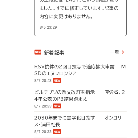
ました。すでに修正しています。記事の
内容に変更はありません。
8/5 23:29
一覧
新着記事
RSV抗体の2回目投与で適応拡大申請 M
SDのエヌフロンシア
8/7 20:43
ビルテプソの添文改訂を指示 厚労省、2
4年公表のP3結果踏まえ
8/7 20:33
2030年までに黒字化目指す オンコリ
ス・浦田社長
8/7 20:33