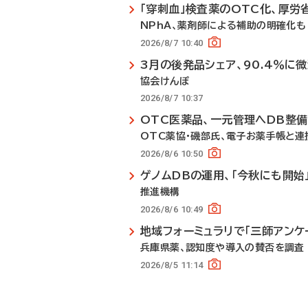
「穿刺血」検査薬のOTC化、厚労
NPhA、薬剤師による補助の明確化も
2026/8/7 10:40
3月の後発品シェア、90.4％に
協会けんぽ
2026/8/7 10:37
OTC医薬品、一元管理へDB整
OTC薬協・磯部氏、電子お薬手帳と連
2026/8/6 10:50
ゲノムDBの運用、「今秋にも開始
推進機構
2026/8/6 10:49
地域フォーミュラリで「三師アンケ
兵庫県薬、認知度や導入の賛否を調査
2026/8/5 11:14