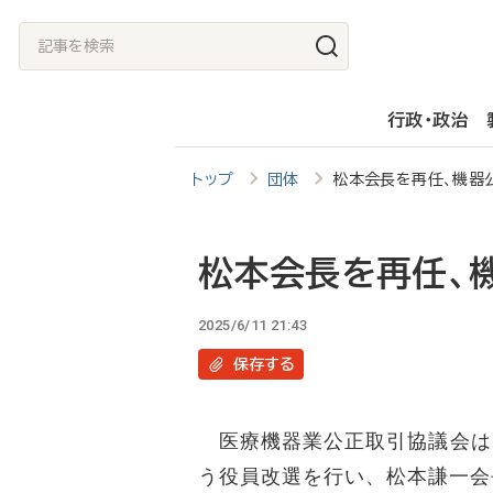
メ
記
イ
事
ン
を
行政・政治
コ
検
ン
索
トップ
団体
松本会長を再任、機器
テ
ン
ツ
松本会長を再任、
に
2025/6/11 21:43
移
保存
する
動
医療機器業公正取引協議会は1
う役員改選を行い、松本謙一会