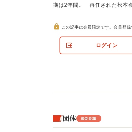
期は2年間。 再任された松本
この記事は会員限定です。
会員登録
非
会
ログイン
員
の
閲
覧
制
限
に
つ
い
て
団体
最新記事