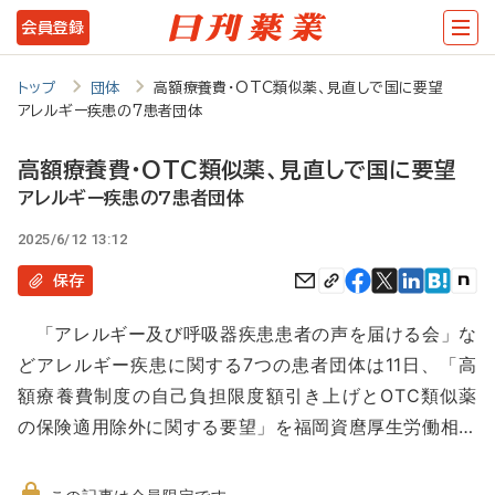
メ
会員登録
イ
ン
トップ
団体
高額療養費・OTC類似薬、見直しで国に要望
アレルギー疾患の7患者団体
コ
ン
高額療養費・OTC類似薬、見直しで国に要望
テ
アレルギー疾患の7患者団体
ン
2025/6/12 13:12
ツ
保存
に
「アレルギー及び呼吸器疾患患者の声を届ける会」な
移
どアレルギー疾患に関する7つの患者団体は11日、「高
動
額療養費制度の自己負担限度額引き上げとOTC類似薬
の保険適用除外に関する要望」を福岡資麿厚生労働相…