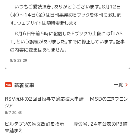
いつもご愛読頂き、ありがとうございます。8月12日
（水）～14日（金）は日刊薬業のEブックを休刊に致しま
す。ウェブサイトは随時更新します。
8月6日午前5時に配信したEブックの上段には「LAS
T」という誤植がありました。すでに修正しています。記事
の内容に変更はありません。
8/5 23:29
一覧
新着記事
RSV抗体の2回目投与で適応拡大申請 MSDのエヌフロン
シア
8/7 20:43
ビルテプソの添文改訂を指示 厚労省、24年公表のP3結
果踏まえ