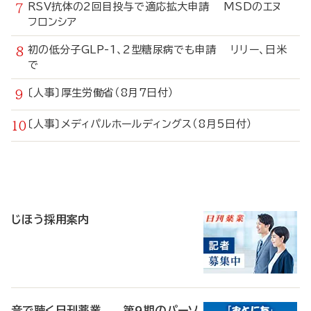
RSV抗体の2回目投与で適応拡大申請 MSDのエヌ
フロンシア
初の低分子GLP-1、2型糖尿病でも申請 リリー、日米
で
〔人事〕厚生労働省（8月7日付）
〔人事〕メディパルホールディングス（8月5日付）
寄
稿
じほう採用案内
音で聴く日刊薬業 第9期のパーソ