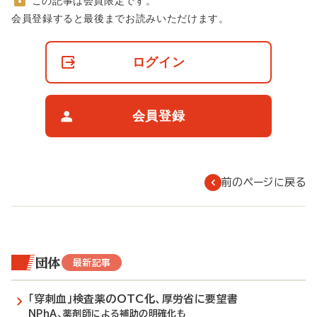
この記事は会員限定です。
非
会員登録すると最後までお読みいただけます。
会
員
の
ログイン
閲
覧
制
限
会員登録
に
つ
い
て
前のページに戻る
団体
最新記事
「穿刺血」検査薬のOTC化、厚労省に要望書
NPhA、薬剤師による補助の明確化も