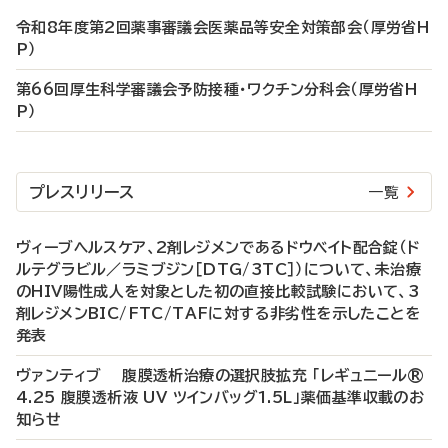
令和8年度第2回薬事審議会医薬品等安全対策部会（厚労省H
P）
第66回厚生科学審議会予防接種・ワクチン分科会（厚労省H
P）
プレスリリース
一覧
ヴィーブヘルスケア、2剤レジメンであるドウベイト配合錠（ド
ルテグラビル／ラミブジン［DTG/3TC］）について、未治療
のHIV陽性成人を対象とした初の直接比較試験において、3
剤レジメンBIC/FTC/TAFに対する非劣性を示したことを
発表
ヴァンティブ 腹膜透析治療の選択肢拡充 「レギュニール®
4.25 腹膜透析液 UV ツインバッグ1.5L」薬価基準収載のお
知らせ