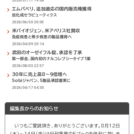
2026/07/17 19:08
エムパベリ、追加適応の国内販売権獲得
旭化成セラピューティクス
2026/06/30 20:05
米バイオジェン、米アペリス社買収
免疫疾患と希少疾患の製品獲得へ
2026/04/09 20:14
武田のオーゼイフル錠、承認を了承
第一部会、国内初のナルコレプシータイプ1薬
2026/08/03 22:57
30年に売上高8～9倍増へ
Sobiジャパン、5製品承認着実に
2026/04/17 04:30
編集長からのお知らせ
いつもご愛読頂き、ありがとうございます。8月12日
（水）～14日（金）は日刊薬業のEブックを休刊に致しま