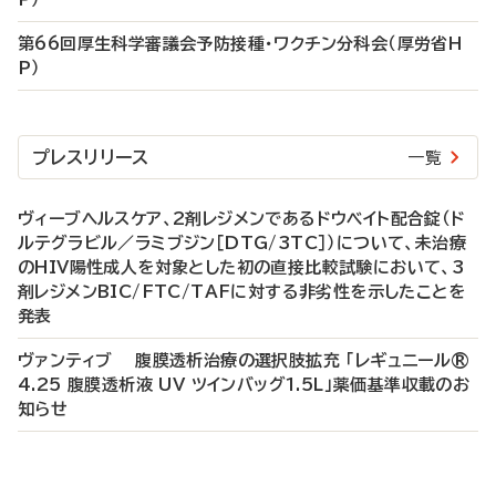
第66回厚生科学審議会予防接種・ワクチン分科会（厚労省H
P）
プレスリリース
一覧
ヴィーブヘルスケア、2剤レジメンであるドウベイト配合錠（ド
ルテグラビル／ラミブジン［DTG/3TC］）について、未治療
のHIV陽性成人を対象とした初の直接比較試験において、3
剤レジメンBIC/FTC/TAFに対する非劣性を示したことを
発表
ヴァンティブ 腹膜透析治療の選択肢拡充 「レギュニール®
4.25 腹膜透析液 UV ツインバッグ1.5L」薬価基準収載のお
知らせ
P