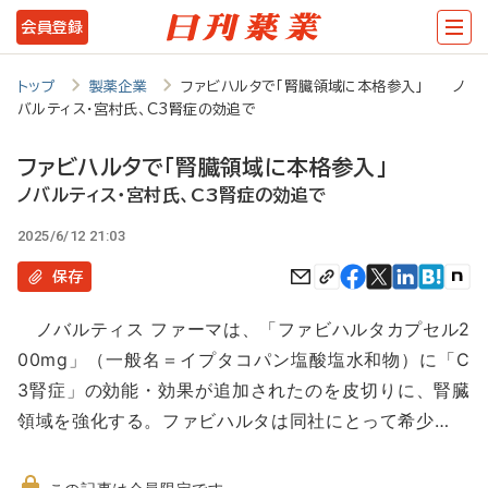
メ
会員登録
イ
ン
トップ
製薬企業
ファビハルタで「腎臓領域に本格参入」 ノ
バルティス・宮村氏、C3腎症の効追で
コ
ン
ファビハルタで「腎臓領域に本格参入」
テ
ノバルティス・宮村氏、C3腎症の効追で
ン
2025/6/12 21:03
ツ
保存
に
ノバルティス ファーマは、「ファビハルタカプセル2
移
00mg」（一般名＝イプタコパン塩酸塩水和物）に「C
動
3腎症」の効能・効果が追加されたのを皮切りに、腎臓
領域を強化する。ファビハルタは同社にとって希少…