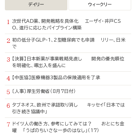
デイリー
ウィークリー
次世代AD薬、開発戦略を具体化 エーザイ・井戸CS
O、進行に応じたパイプライン構築
初の低分子GLP-1、2型糖尿病でも申請 リリー、日米
で
【決算】日本新薬が事業戦略見直し 開発の優先順位
を明確化、導出入を盛んに
【中医協】医療機器3製品の保険適用を了承
〔人事〕厚生労働省（8月7日付）
タブネオス、欧州で承認取り消し キッセイ「日本では
引き続き協議中」
ドイツ人の働き方、参考にしてみては？ おとにち金
曜 「うぱのちいさな一歩のはなし」（17）