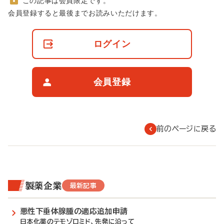
この記事は会員限定です。
非
会員登録すると最後までお読みいただけます。
会
員
の
ログイン
閲
覧
制
限
会員登録
に
つ
い
て
前のページに戻る
製薬企業
最新記事
悪性下垂体腺腫の適応追加申請
日本化薬のテモゾロミド、先発に沿って