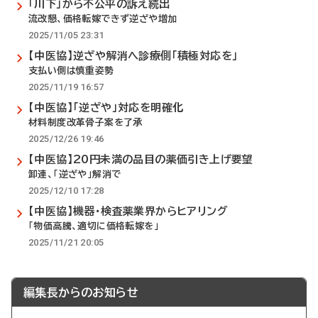
「川下」から不公平の訴え続出
流改懇、価格転嫁できず逆ざや増加
2025/11/05 23:31
【中医協】逆ざや解消へ診療側「積極対応を」
支払い側は慎重姿勢
2025/11/19 16:57
【中医協】「逆ざや」対応を明確化
材料制度改革骨子案を了承
2025/12/26 19:46
【中医協】20円未満の品目の薬価引き上げ要望
卸連、「逆ざや」解消で
2025/12/10 17:28
【中医協】機器・検査薬業界からヒアリング
「物価高騰、適切に価格転嫁を」
2025/11/21 20:05
編集長からのお知らせ