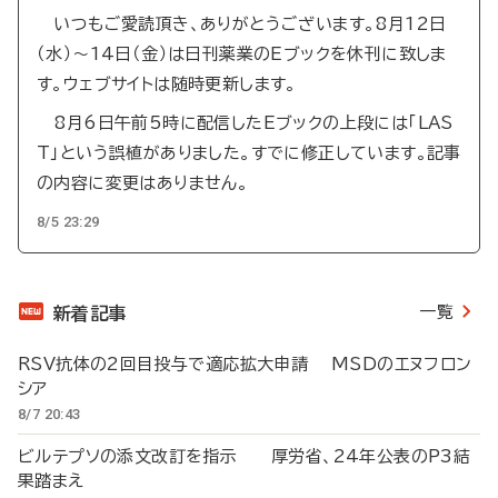
いつもご愛読頂き、ありがとうございます。8月12日
（水）～14日（金）は日刊薬業のEブックを休刊に致しま
す。ウェブサイトは随時更新します。
8月6日午前5時に配信したEブックの上段には「LAS
T」という誤植がありました。すでに修正しています。記事
の内容に変更はありません。
8/5 23:29
一覧
新着記事
RSV抗体の2回目投与で適応拡大申請 MSDのエヌフロン
シア
8/7 20:43
ビルテプソの添文改訂を指示 厚労省、24年公表のP3結
果踏まえ