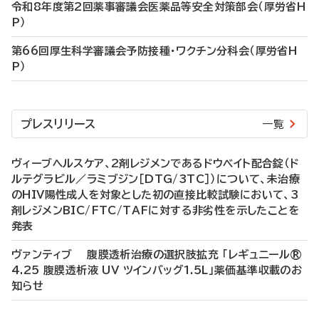
令和8年度第2回薬事審議会医薬品等安全対策部会（厚労省H
P）
第66回厚生科学審議会予防接種・ワクチン分科会（厚労省H
P）
プレスリリース
一覧
ヴィーブヘルスケア、2剤レジメンであるドウベイト配合錠（ド
ルテグラビル／ラミブジン［DTG/3TC］）について、未治療
のHIV陽性成人を対象とした初の直接比較試験において、3
剤レジメンBIC/FTC/TAFに対する非劣性を示したことを
発表
ヴァンティブ 腹膜透析治療の選択肢拡充 「レギュニール®
4.25 腹膜透析液 UV ツインバッグ1.5L」薬価基準収載のお
知らせ