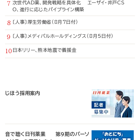
次世代AD薬、開発戦略を具体化 エーザイ・井戸CS
O、進行に応じたパイプライン構築
〔人事〕厚生労働省（8月7日付）
〔人事〕メディパルホールディングス（8月5日付）
日本リリー、熊本地震で義援金
寄
稿
じほう採用案内
音で聴く日刊薬業 第9期のパーソ