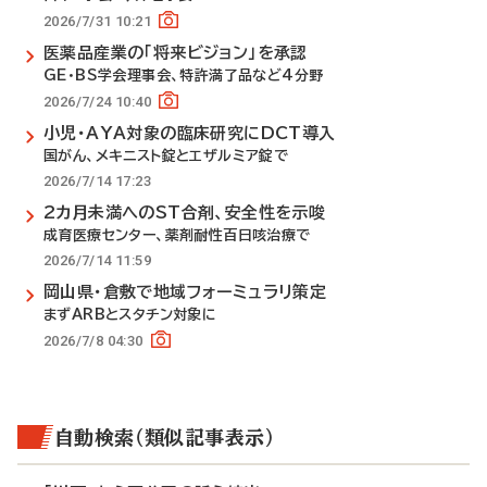
2026/7/31 10:21
医薬品産業の「将来ビジョン」を承認
GE・BS学会理事会、特許満了品など4分野
2026/7/24 10:40
小児・AYA対象の臨床研究にDCT導入
国がん、メキニスト錠とエザルミア錠で
2026/7/14 17:23
2カ月未満へのST合剤、安全性を示唆
成育医療センター、薬剤耐性百日咳治療で
2026/7/14 11:59
岡山県・倉敷で地域フォーミュラリ策定
まずARBとスタチン対象に
2026/7/8 04:30
自動検索（類似記事表示）