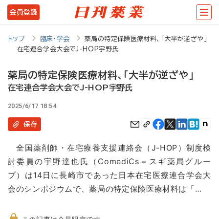
メ
会員登録
イ
ン
トップ
臨床・学会
薬局の特定保険医療材料、「大半が逆ざや」
在宅連合学会大会でJ-HOP宇野氏
コ
ン
薬局の特定保険医療材料、「大半が逆ざや」
テ
在宅連合学会大会でJ-HOP宇野氏
ン
2025/6/17 18:54
ツ
保存
に
全国薬剤師・在宅療養支援連絡会（J-HOP）制度検
移
討委員の宇野達也氏（ComediCs＝スギ薬局グルー
動
プ）は14日に長崎市であった日本在宅医療連合学会大
会のシンポジウムで、薬局の特定保険医療材料は「…