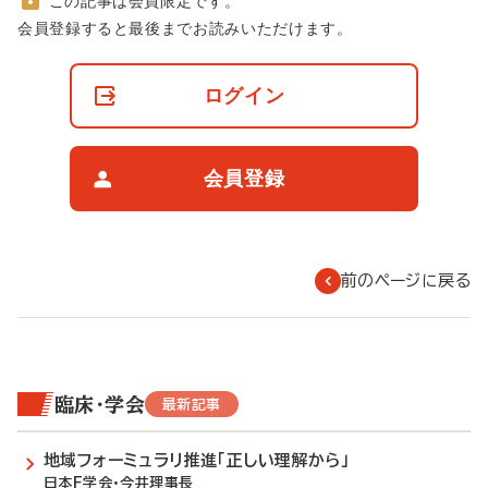
この記事は会員限定です。
非
会員登録すると最後までお読みいただけます。
会
員
の
ログイン
閲
覧
制
限
会員登録
に
つ
い
て
前のページに戻る
臨床・学会
最新記事
地域フォーミュラリ推進「正しい理解から」
日本F学会・今井理事長