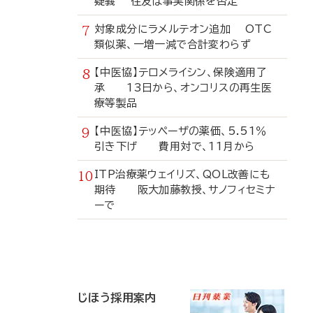
疑義 住友は事実関係を否定
対象成分にラメルテオン追加 OTC
類似薬、一増一減で合計変わらず
【中医協】テロメライシン、保険適用了
承 13日から、オンコリスの再生医
療等製品
【中医協】テッペーザの薬価、5.51％
引き下げ 費用対で、11月から
ITP治療薬ウェイリズ、QOL改善にも
期待 阪大加藤教授、サノフィセミナ
ーで
寄
稿
じほう採用案内