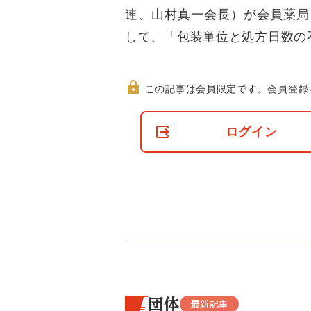
連、山村真一会長）が会員薬局
して、「包装単位と処方日数の
この記事は会員限定です。
会員登録
非
会
ログイン
員
の
閲
覧
制
限
に
つ
い
て
団体
最新記事