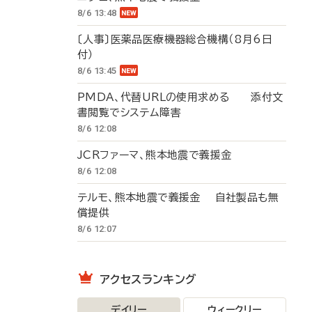
8/6 13:48
〔人事〕医薬品医療機器総合機構（8月6日
付）
8/6 13:45
PMDA、代替URLの使用求める 添付文
書閲覧でシステム障害
8/6 12:08
JCRファーマ、熊本地震で義援金
8/6 12:08
テルモ、熊本地震で義援金 自社製品も無
償提供
8/6 12:07
アクセスランキング
デイリー
ウィークリー