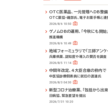
OTC医薬品、一元管理へDB整
OTC薬協・磯部氏、電子お薬手帳と連
2026/8/6 10:50
ゲノムDBの運用、「今秋にも開始
推進機構
2026/8/6 10:49
地域フォーミュラリで「三師アンケ
兵庫県薬、認知度や導入の賛否を調査
2026/8/5 11:14
中間年改定、4大臣合意の枠内で
中医協診療側委員に就任の渡邊氏
2026/8/3 04:30
新型コロナ治療薬、「包括から出来
日病協、緊急要望を提出
2026/7/31 10:20