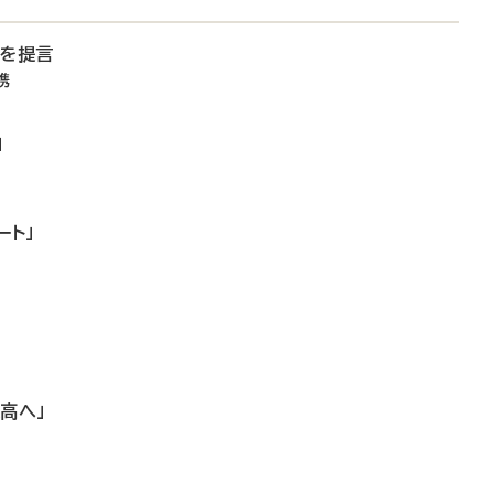
備を提言
携
」
ート」
高へ」