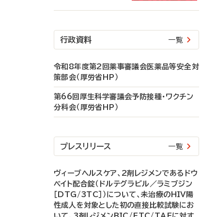
行政資料
一覧
令和8年度第2回薬事審議会医薬品等安全対
策部会（厚労省HP）
第66回厚生科学審議会予防接種・ワクチン
分科会（厚労省HP）
プレスリリース
一覧
ヴィーブヘルスケア、2剤レジメンであるドウ
ベイト配合錠（ドルテグラビル／ラミブジン
［DTG/3TC］）について、未治療のHIV陽
性成人を対象とした初の直接比較試験にお
いて、3剤レジメンBIC/FTC/TAFに対す