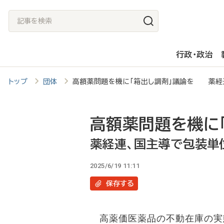
メ
記
イ
事
ン
を
行政・政治
コ
検
ン
索
トップ
団体
高額薬問題を機に「箱出し調剤」議論を 薬経
テ
ン
ツ
高額薬問題を機に
に
薬経連、国主導で包装単
移
2025/6/19 11:11
動
保存
する
高薬価医薬品の不動在庫の実