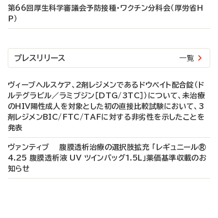
第66回厚生科学審議会予防接種・ワクチン分科会（厚労省H
P）
プレスリリース
一覧
ヴィーブヘルスケア、2剤レジメンであるドウベイト配合錠（ド
ルテグラビル／ラミブジン［DTG/3TC］）について、未治療
のHIV陽性成人を対象とした初の直接比較試験において、3
剤レジメンBIC/FTC/TAFに対する非劣性を示したことを
発表
ヴァンティブ 腹膜透析治療の選択肢拡充 「レギュニール®
4.25 腹膜透析液 UV ツインバッグ1.5L」薬価基準収載のお
知らせ
P