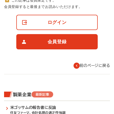
この記事は会員限定です。
非
会員登録すると最後までお読みいただけます。
会
員
の
ログイン
閲
覧
制
限
会員登録
に
つ
い
て
前のページに戻る
製薬企業
最新記事
米ゴッサムの報告書に反論
住友ファーマ、会計処理の適正性強調