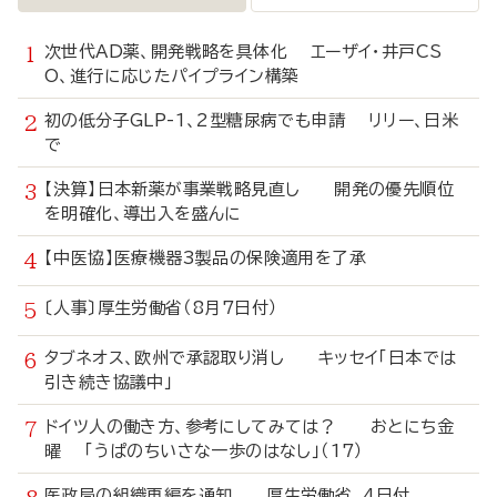
次世代AD薬、開発戦略を具体化 エーザイ・井戸CS
O、進行に応じたパイプライン構築
初の低分子GLP-1、2型糖尿病でも申請 リリー、日米
で
【決算】日本新薬が事業戦略見直し 開発の優先順位
を明確化、導出入を盛んに
【中医協】医療機器3製品の保険適用を了承
〔人事〕厚生労働省（8月7日付）
タブネオス、欧州で承認取り消し キッセイ「日本では
引き続き協議中」
ドイツ人の働き方、参考にしてみては？ おとにち金
曜 「うぱのちいさな一歩のはなし」（17）
医政局の組織再編を通知 厚生労働省、4日付