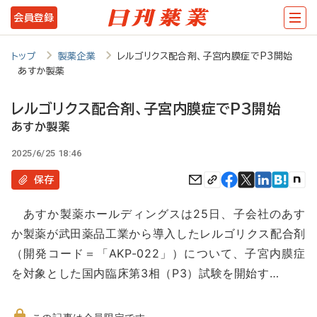
メ
会員登録
イ
ン
トップ
製薬企業
レルゴリクス配合剤、子宮内膜症でP3開始
あすか製薬
コ
ン
レルゴリクス配合剤、子宮内膜症でP3開始
テ
あすか製薬
ン
2025/6/25 18:46
ツ
保存
に
あすか製薬ホールディングスは25日、子会社のあす
移
か製薬が武田薬品工業から導入したレルゴリクス配合剤
動
（開発コード＝「AKP-022」）について、子宮内膜症
を対象とした国内臨床第3相（P3）試験を開始す…