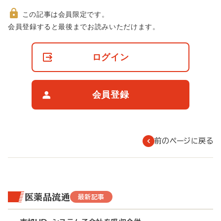
この記事は会員限定です。
非
会員登録すると最後までお読みいただけます。
会
員
の
ログイン
閲
覧
制
限
会員登録
に
つ
い
て
前のページに戻る
医薬品流通
最新記事