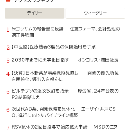
アクセスランキング
デイリー
ウィークリー
米ゴッサムの報告書に反論 住友ファーマ、会計処理の
適正性強調
【中医協】医療機器3製品の保険適用を了承
2030年までに黒字化目指す オンコリス・浦田社長
【決算】日本新薬が事業戦略見直し 開発の優先順位
を明確化、導出入を盛んに
ビルテプソの添文改訂を指示 厚労省、24年公表の
P3結果踏まえ
次世代AD薬、開発戦略を具体化 エーザイ・井戸CS
O、進行に応じたパイプライン構築
RSV抗体の2回目投与で適応拡大申請 MSDのエヌ