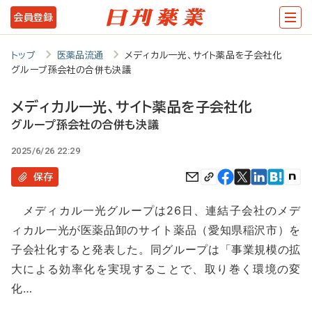
メ
会員登録
イ
ン
トップ
医薬品流通
メディカル一光、サイト薬品を子会社化
グループ孫会社の合併も決議
コ
ン
メディカル一光、サイト薬品を子会社化
テ
グループ孫会社の合併も決議
ン
2025/6/26 22:29
ツ
保存
に
メディカル一光グループは26日、連結子会社のメデ
移
ィカル一光が医薬品卸のサイト薬品（愛知県稲沢市）を
動
子会社化すると発表した。同グループは「事業規模の拡
大による効率化を実現することで、取り巻く環境の変
化…