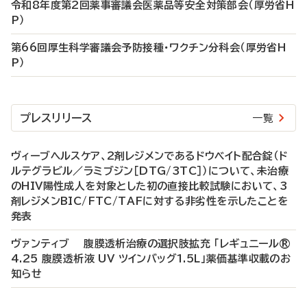
令和8年度第2回薬事審議会医薬品等安全対策部会（厚労省H
P）
第66回厚生科学審議会予防接種・ワクチン分科会（厚労省H
P）
プレスリリース
一覧
ヴィーブヘルスケア、2剤レジメンであるドウベイト配合錠（ド
ルテグラビル／ラミブジン［DTG/3TC］）について、未治療
のHIV陽性成人を対象とした初の直接比較試験において、3
剤レジメンBIC/FTC/TAFに対する非劣性を示したことを
発表
ヴァンティブ 腹膜透析治療の選択肢拡充 「レギュニール®
4.25 腹膜透析液 UV ツインバッグ1.5L」薬価基準収載のお
知らせ