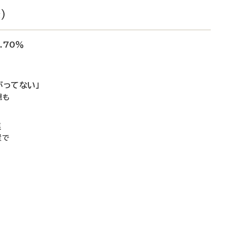
）
.70％
がってない」
想も
進
置で