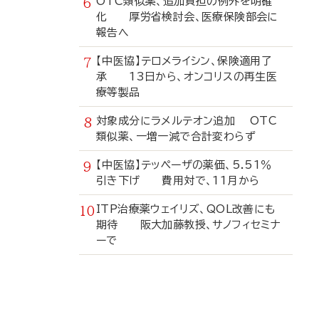
OTC類似薬、追加負担の例外を明確
化 厚労省検討会、医療保険部会に
報告へ
【中医協】テロメライシン、保険適用了
承 13日から、オンコリスの再生医
療等製品
対象成分にラメルテオン追加 OTC
類似薬、一増一減で合計変わらず
【中医協】テッペーザの薬価、5.51％
引き下げ 費用対で、11月から
ITP治療薬ウェイリズ、QOL改善にも
期待 阪大加藤教授、サノフィセミナ
ーで
寄
稿