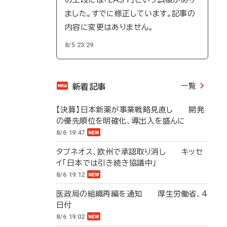
ました。すでに修正しています。記事の
内容に変更はありません。
8/5 23:29
一覧
新着記事
【決算】日本新薬が事業戦略見直し 開発
の優先順位を明確化、導出入を盛んに
8/6 19:47
タブネオス、欧州で承認取り消し キッセ
イ「日本では引き続き協議中」
8/6 19:12
医政局の組織再編を通知 厚生労働省、4
日付
8/6 19:02