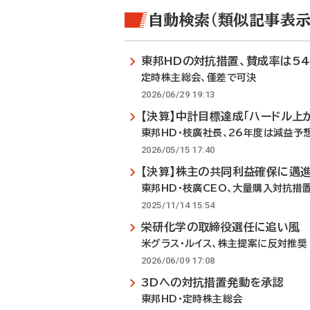
自動検索（類似記事表示
東邦HDの対抗措置、賛成率は54
定時株主総会、僅差で可決
2026/06/29 19:13
【決算】中計目標達成「ハードル上
東邦HD・枝廣社長、26年度は減益予
2026/05/15 17:40
【決算】株主の共同利益確保に邁
東邦HD・枝廣CEO、大量購入対抗措
2025/11/14 15:54
栄研化学の取締役選任に追い風
米グラス・ルイス、株主提案に反対推奨
2026/06/09 17:08
3Dへの対抗措置発動を承認
東邦HD・定時株主総会