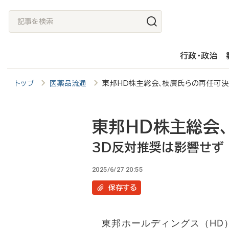
メ
記
イ
事
ン
を
行政・政治
コ
検
ン
索
トップ
医薬品流通
東邦HD株主総会、枝廣氏らの再任可
テ
ン
ツ
東邦HD株主総会
に
3D反対推奨は影響せず
移
2025/6/27 20:55
動
保存
する
東邦ホールディングス（HD）