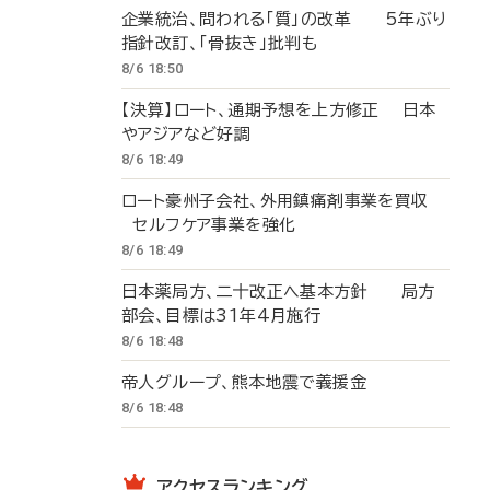
企業統治、問われる「質」の改革 5年ぶり
指針改訂、「骨抜き」批判も
8/6 18:50
【決算】ロート、通期予想を上方修正 日本
やアジアなど好調
8/6 18:49
ロート豪州子会社、外用鎮痛剤事業を買収
セルフケア事業を強化
8/6 18:49
日本薬局方、二十改正へ基本方針 局方
部会、目標は31年4月施行
8/6 18:48
帝人グループ、熊本地震で義援金
8/6 18:48
アクセスランキング