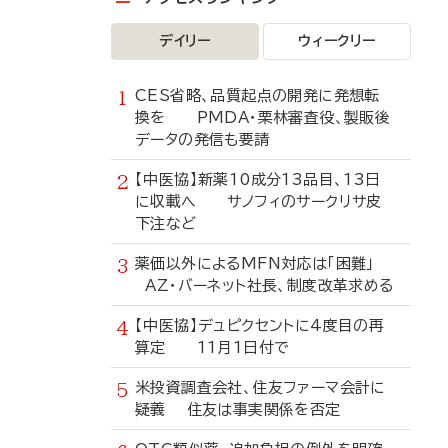
デイリー
ウィークリー
CES省略、品質起点の開発に発想転
換を PMDA・栗林審査役、製販後
データの発信も要請
【中医協】新薬10成分13品目、13日
に収載へ サノフィのサークリサ皮
下注など
薬価以外によるMFN対応は「困難」
AZ・バーネット社長、制度改革求める
【中医協】デュピクセントに4度目の再
算定 11月1日付で
米投資調査会社、住友ファーマ会計に
疑義 住友は事実関係を否定