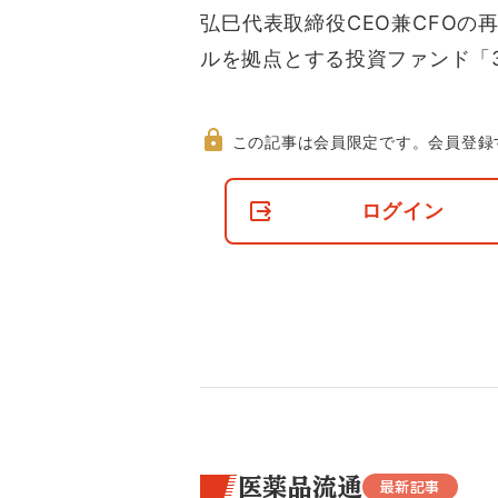
弘巳代表取締役CEO兼CFO
ルを拠点とする投資ファンド「
この記事は会員限定です。
会員登録
非
会
ログイン
員
の
閲
覧
制
限
に
つ
い
て
医薬品流通
最新記事