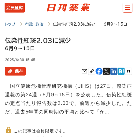
メ
会員登録
イ
ン
トップ
行政・政治
伝染性紅斑2.03に減少 6月9～15日
コ
伝染性紅斑2.03に減少
ン
6月9～15日
テ
2025/6/30 15:45
ン
保存
ツ
に
国立健康危機管理研究機構（JIHS）は27日、感染症
移
週報の第24週（6月9～15日）を公表した。伝染性紅斑
動
の定点当たり報告数は2.03で、前週から減少した。た
だ、過去5年間の同時期の平均と比べて「か…
この記事は会員限定です。