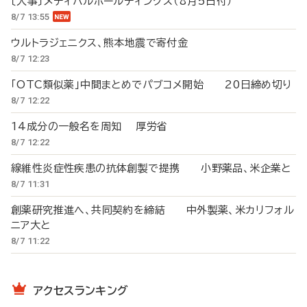
〔人事〕メディパルホールディングス（8月5日付）
8/7 13:55
ウルトラジェニクス、熊本地震で寄付金
8/7 12:23
「OTC類似薬」中間まとめでパブコメ開始 20日締め切り
8/7 12:22
14成分の一般名を周知 厚労省
8/7 12:22
線維性炎症性疾患の抗体創製で提携 小野薬品、米企業と
8/7 11:31
創薬研究推進へ、共同契約を締結 中外製薬、米カリフォル
ニア大と
8/7 11:22
アクセスランキング