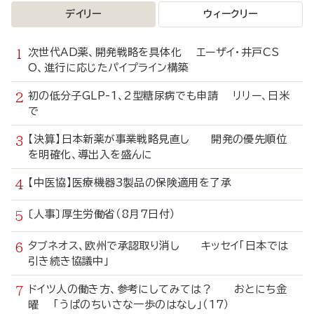
デイリー
ウィークリー
次世代AD薬、開発戦略を具体化 エーザイ・井戸CS
O、進行に応じたパイプライン構築
初の低分子GLP-1、2型糖尿病でも申請 リリー、日米
で
【決算】日本新薬が事業戦略見直し 開発の優先順位
を明確化、導出入を盛んに
【中医協】医療機器3製品の保険適用を了承
〔人事〕厚生労働省（8月7日付）
タブネオス、欧州で承認取り消し キッセイ「日本では
引き続き協議中」
ドイツ人の働き方、参考にしてみては？ おとにち金
曜 「うぱのちいさな一歩のはなし」（17）