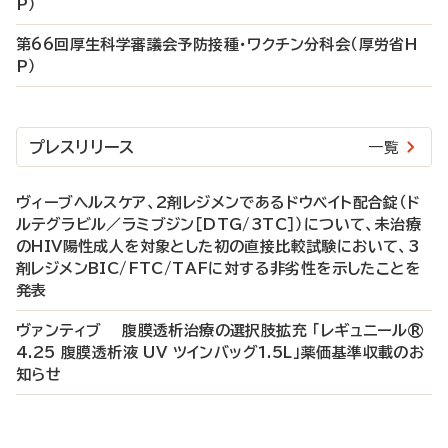
P）
第66回厚生科学審議会予防接種・ワクチン分科会（厚労省H
P）
プレスリリース
一覧
ヴィーブヘルスケア、2剤レジメンであるドウベイト配合錠（ド
ルテグラビル／ラミブジン［DTG/3TC］）について、未治療
のHIV陽性成人を対象とした初の直接比較試験において、3
剤レジメンBIC/FTC/TAFに対する非劣性を示したことを
発表
ヴァンティブ 腹膜透析治療の選択肢拡充 「レギュニール®
4.25 腹膜透析液 UV ツインバッグ1.5L」薬価基準収載のお
知らせ