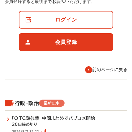
非
会員登録すると最後までお読みいただけます。
会
員
の
ログイン
閲
覧
制
限
会員登録
に
つ
い
て
前のページに戻る
行政・政治
最新記事
「OTC類似薬」中間まとめでパブコメ開始
20日締め切り
2026/8/7 12:22