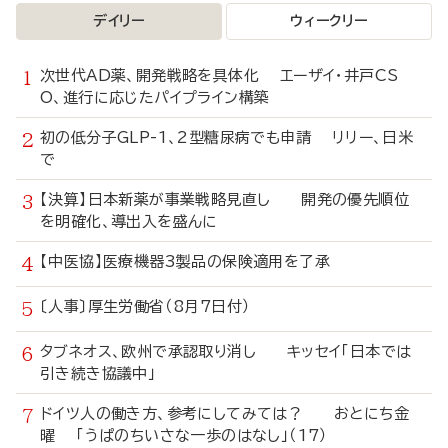
デイリー
ウィークリー
次世代AD薬、開発戦略を具体化 エーザイ・井戸CS
O、進行に応じたパイプライン構築
初の低分子GLP-1、2型糖尿病でも申請 リリー、日米
で
【決算】日本新薬が事業戦略見直し 開発の優先順位
を明確化、導出入を盛んに
【中医協】医療機器3製品の保険適用を了承
〔人事〕厚生労働省（8月7日付）
タブネオス、欧州で承認取り消し キッセイ「日本では
引き続き協議中」
ドイツ人の働き方、参考にしてみては？ おとにち金
曜 「うぱのちいさな一歩のはなし」（17）