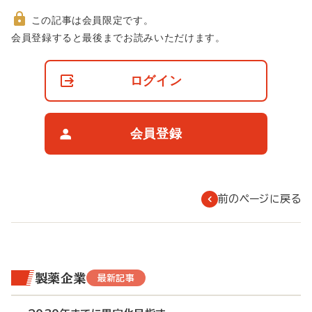
この記事は会員限定です。
非
会員登録すると最後までお読みいただけます。
会
員
の
ログイン
閲
覧
制
限
会員登録
に
つ
い
て
前のページに戻る
製薬企業
最新記事