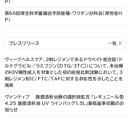
P）
第66回厚生科学審議会予防接種・ワクチン分科会（厚労省H
P）
プレスリリース
一覧
ヴィーブヘルスケア、2剤レジメンであるドウベイト配合錠（ド
ルテグラビル／ラミブジン［DTG/3TC］）について、未治療
のHIV陽性成人を対象とした初の直接比較試験において、3
剤レジメンBIC/FTC/TAFに対する非劣性を示したことを
発表
ヴァンティブ 腹膜透析治療の選択肢拡充 「レギュニール®
4.25 腹膜透析液 UV ツインバッグ1.5L」薬価基準収載のお
知らせ