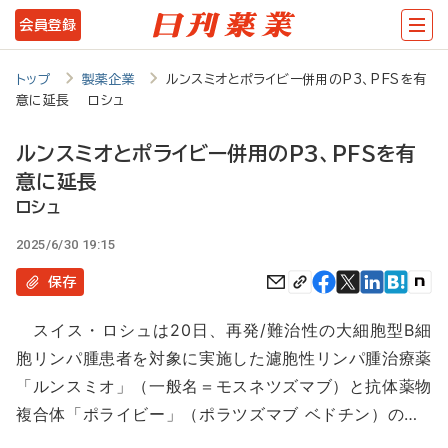
メ
会員登録
イ
ン
トップ
製薬企業
ルンスミオとポライビー併用のP3、PFSを有
意に延長 ロシュ
コ
ン
ルンスミオとポライビー併用のP3、PFSを有
テ
意に延長
ン
ロシュ
ツ
2025/6/30 19:15
に
保存
移
スイス・ロシュは20日、再発/難治性の大細胞型B細
動
胞リンパ腫患者を対象に実施した濾胞性リンパ腫治療薬
「ルンスミオ」（一般名＝モスネツズマブ）と抗体薬物
複合体「ポライビー」（ポラツズマブ ベドチン）の…