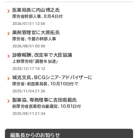
医薬局長に内山博之氏
厚労省幹部人事、8月4日付
2026/07/31 12:56
薬剤管理官に大原拓氏
厚労省、今夏の幹部人事
2026/08/01 00:00
診療報酬、改定率で大臣協議
上野厚労相「調整を加速」
2025/12/17 10:12
城克文氏、BCGシニア・アドバイザーに
厚労省・前医薬局長、10月10日付で
2025/11/04 21:26
製薬協、専務理事に吉田易範氏
前厚労省医薬担当審議官、10月1日付
2025/09/11 21:34
編集長からのお知らせ