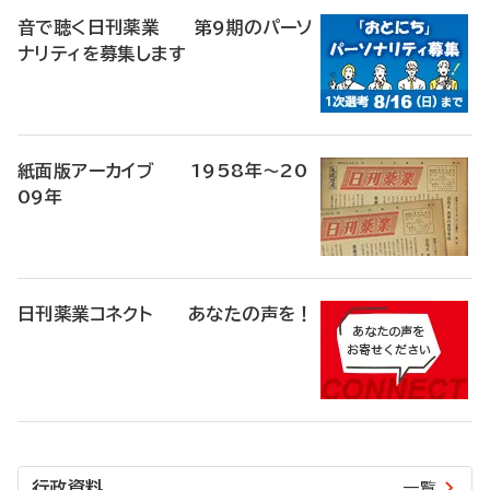
音で聴く日刊薬業 第9期のパーソ
ナリティを募集します
紙面版アーカイブ 1958年～20
09年
日刊薬業コネクト あなたの声を！
行政資料
一覧