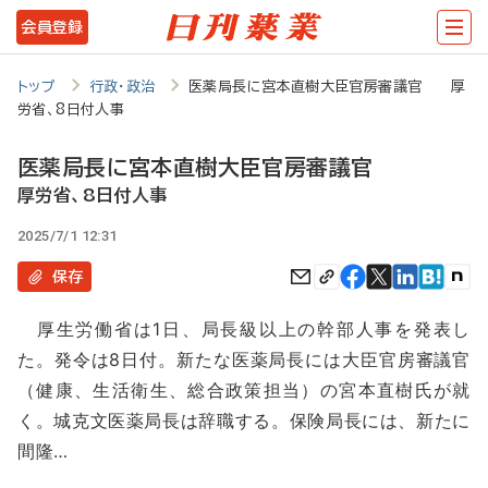
メ
会員登録
イ
ン
トップ
行政・政治
医薬局長に宮本直樹大臣官房審議官 厚
労省、8日付人事
コ
ン
医薬局長に宮本直樹大臣官房審議官
テ
厚労省、8日付人事
ン
2025/7/1 12:31
ツ
保存
に
厚生労働省は1日、局長級以上の幹部人事を発表し
移
た。発令は8日付。新たな医薬局長には大臣官房審議官
動
（健康、生活衛生、総合政策担当）の宮本直樹氏が就
く。城克文医薬局長は辞職する。保険局長には、新たに
間隆…