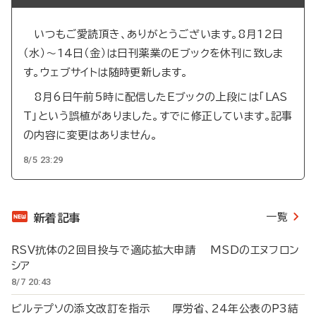
いつもご愛読頂き、ありがとうございます。8月12日
（水）～14日（金）は日刊薬業のEブックを休刊に致しま
す。ウェブサイトは随時更新します。
8月6日午前5時に配信したEブックの上段には「LAS
T」という誤植がありました。すでに修正しています。記事
の内容に変更はありません。
8/5 23:29
一覧
新着記事
RSV抗体の2回目投与で適応拡大申請 MSDのエヌフロン
シア
8/7 20:43
ビルテプソの添文改訂を指示 厚労省、24年公表のP3結