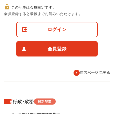
この記事は会員限定です。
非
会員登録すると最後までお読みいただけます。
会
員
の
ログイン
閲
覧
制
限
会員登録
に
つ
い
て
前のページに戻る
行政・政治
最新記事