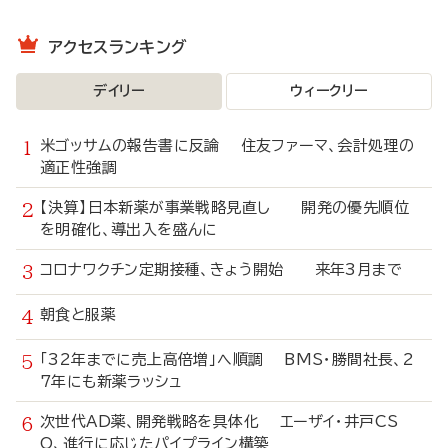
アクセスランキング
デイリー
ウィークリー
米ゴッサムの報告書に反論 住友ファーマ、会計処理の
適正性強調
【決算】日本新薬が事業戦略見直し 開発の優先順位
を明確化、導出入を盛んに
コロナワクチン定期接種、きょう開始 来年3月まで
朝食と服薬
「32年までに売上高倍増」へ順調 BMS・勝間社長、2
7年にも新薬ラッシュ
次世代AD薬、開発戦略を具体化 エーザイ・井戸CS
O、進行に応じたパイプライン構築