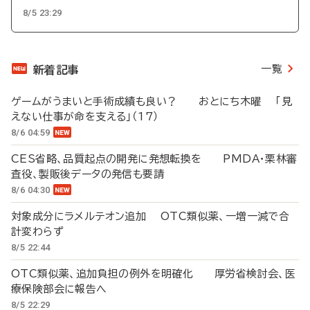
8/5 23:29
一覧
新着記事
ゲームがうまいと手術成績も良い？ おとにち木曜 「見
えない仕事が命を支える」（17）
8/6 04:59
CES省略、品質起点の開発に発想転換を PMDA・栗林審
査役、製販後データの発信も要請
8/6 04:30
対象成分にラメルテオン追加 OTC類似薬、一増一減で合
計変わらず
8/5 22:44
OTC類似薬、追加負担の例外を明確化 厚労省検討会、医
療保険部会に報告へ
8/5 22:29