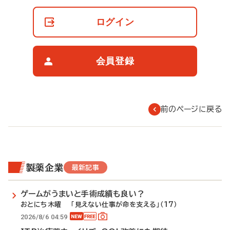
員
の
ログイン
閲
覧
制
限
会員登録
に
つ
い
て
前のページに戻る
製薬企業
最新記事
ゲームがうまいと手術成績も良い？
おとにち木曜 「見えない仕事が命を支える」（17）
2026/8/6 04:59