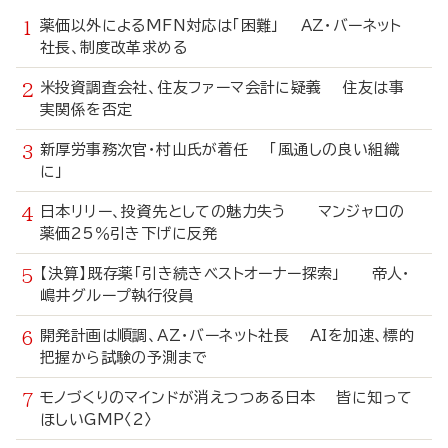
薬価以外によるMFN対応は「困難」 AZ・バーネット
社長、制度改革求める
米投資調査会社、住友ファーマ会計に疑義 住友は事
実関係を否定
新厚労事務次官・村山氏が着任 「風通しの良い組織
に」
日本リリー、投資先としての魅力失う マンジャロの
薬価25％引き下げに反発
【決算】既存薬「引き続きベストオーナー探索」 帝人・
嶋井グループ執行役員
開発計画は順調、AZ・バーネット社長 AIを加速、標的
把握から試験の予測まで
モノづくりのマインドが消えつつある日本 皆に知って
ほしいGMP〈2〉