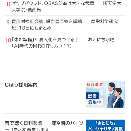
ゼップバウンド、OSAS効追は大きな武器 順天堂大
大学院・葛西氏
費用対検証会議、報告書原案を議論 厚労科学研究
班、18日にもまとめ
「休む準備」が属人化を見つける！ おとにち水曜
「AI時代のMRの在り方」（17）
寄
稿
じほう採用案内
音で聴く日刊薬業 第9期のパーソ
ナリティを募集します