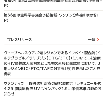
令和8年度第2回薬事審議会医薬品等安全対策部会（厚労省H
P）
第66回厚生科学審議会予防接種・ワクチン分科会（厚労省H
P）
プレスリリース
一覧
ヴィーブヘルスケア、2剤レジメンであるドウベイト配合錠（ド
ルテグラビル／ラミブジン［DTG/3TC］）について、未治療
のHIV陽性成人を対象とした初の直接比較試験において、3
剤レジメンBIC/FTC/TAFに対する非劣性を示したことを
発表
ヴァンティブ 腹膜透析治療の選択肢拡充 「レギュニール®
4.25 腹膜透析液 UV ツインバッグ1.5L」薬価基準収載のお
知らせ