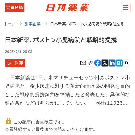
メ
会員登録
イ
ン
トップ
製薬企業
日本新薬、ボストン小児病院と戦略的提携
コ
日本新薬、ボストン小児病院と戦略的提携
ン
2025/7/1 20:03
テ
ン
保存
ツ
日本新薬は1日、米マサチューセッツ州のボストン小
に
児病院と、希少疾患に対する革新的治療薬の開発を目的
移
とした戦略的提携契約を締結したと発表した。具体的な
動
契約条件などは明らかにしていない。 同社は2023…
この記事は会員限定です。
非
会員登録すると最後までお読みいただけます。
会