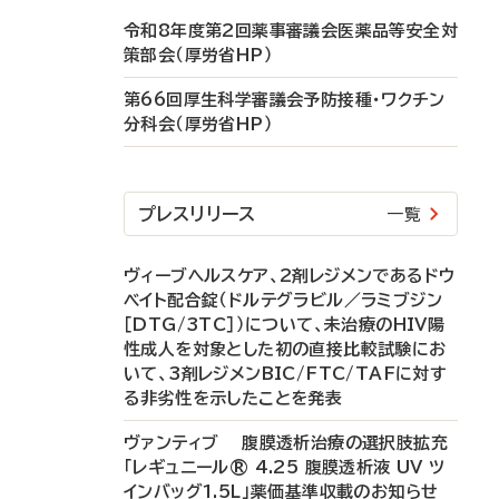
令和8年度第2回薬事審議会医薬品等安全対
策部会（厚労省HP）
第66回厚生科学審議会予防接種・ワクチン
分科会（厚労省HP）
プレスリリース
一覧
ヴィーブヘルスケア、2剤レジメンであるドウ
ベイト配合錠（ドルテグラビル／ラミブジン
［DTG/3TC］）について、未治療のHIV陽
性成人を対象とした初の直接比較試験にお
いて、3剤レジメンBIC/FTC/TAFに対す
る非劣性を示したことを発表
ヴァンティブ 腹膜透析治療の選択肢拡充
「レギュニール® 4.25 腹膜透析液 UV ツ
インバッグ1.5L」薬価基準収載のお知らせ