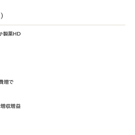
）
か製薬HD
費増で
で増収増益