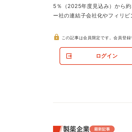
5％（2025年度見込み）から
ー社の連結子会社化やフィリピ
この記事は会員限定です。
会員登録
非
会
ログイン
員
の
閲
覧
制
限
に
つ
い
て
製薬企業
最新記事