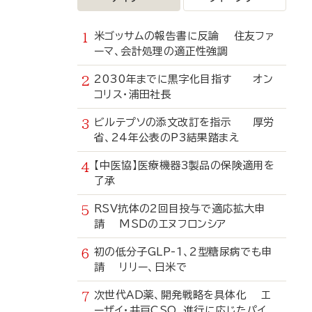
米ゴッサムの報告書に反論 住友ファ
ーマ、会計処理の適正性強調
2030年までに黒字化目指す オン
コリス・浦田社長
ビルテプソの添文改訂を指示 厚労
省、24年公表のP3結果踏まえ
【中医協】医療機器3製品の保険適用を
了承
RSV抗体の2回目投与で適応拡大申
請 MSDのエヌフロンシア
初の低分子GLP-1、2型糖尿病でも申
請 リリー、日米で
次世代AD薬、開発戦略を具体化 エ
ーザイ・井戸CSO、進行に応じたパイ