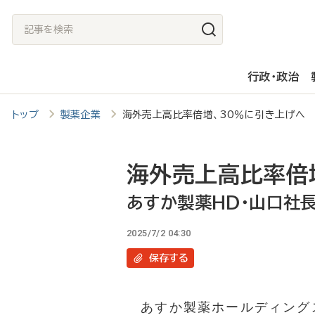
メ
記
イ
事
ン
を
行政・政治
コ
検
ン
索
トップ
製薬企業
海外売上高比率倍増、30％に引き上げへ
テ
ン
ツ
海外売上高比率倍
に
あすか製薬HD・山口社
移
2025/7/2 04:30
動
保存
する
あすか製薬ホールディングス