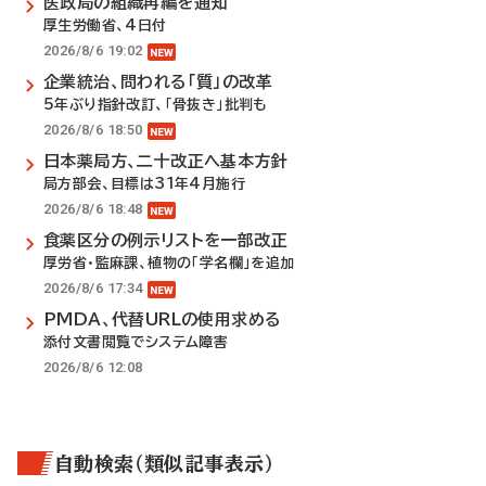
医政局の組織再編を通知
厚生労働省、4日付
2026/8/6 19:02
企業統治、問われる「質」の改革
5年ぶり指針改訂、「骨抜き」批判も
2026/8/6 18:50
日本薬局方、二十改正へ基本方針
局方部会、目標は31年4月施行
2026/8/6 18:48
食薬区分の例示リストを一部改正
厚労省・監麻課、植物の「学名欄」を追加
2026/8/6 17:34
PMDA、代替URLの使用求める
添付文書閲覧でシステム障害
2026/8/6 12:08
自動検索（類似記事表示）