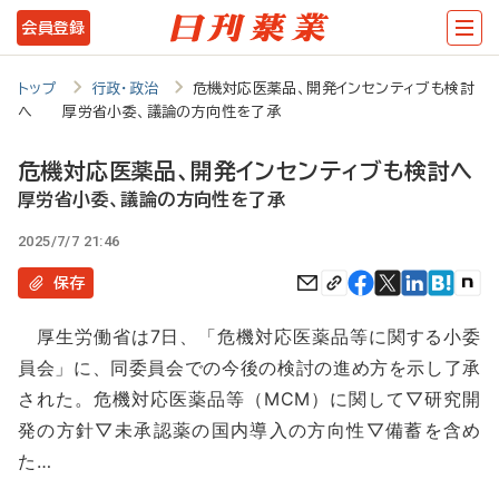
メ
会員登録
イ
ン
トップ
行政・政治
危機対応医薬品、開発インセンティブも検討
へ 厚労省小委、議論の方向性を了承
コ
ン
危機対応医薬品、開発インセンティブも検討へ
テ
厚労省小委、議論の方向性を了承
ン
2025/7/7 21:46
ツ
保存
に
厚生労働省は7日、「危機対応医薬品等に関する小委
移
員会」に、同委員会での今後の検討の進め方を示し了承
動
された。危機対応医薬品等（MCM）に関して▽研究開
発の方針▽未承認薬の国内導入の方向性▽備蓄を含め
た…