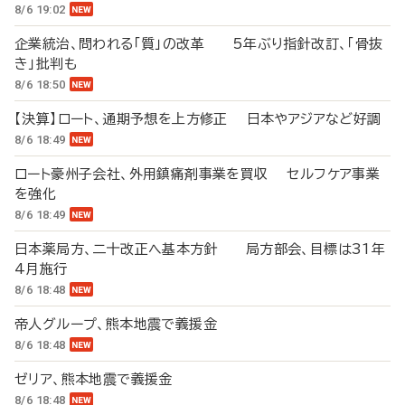
8/6 19:02
企業統治、問われる「質」の改革 5年ぶり指針改訂、「骨抜
き」批判も
8/6 18:50
【決算】ロート、通期予想を上方修正 日本やアジアなど好調
8/6 18:49
ロート豪州子会社、外用鎮痛剤事業を買収 セルフケア事業
を強化
8/6 18:49
日本薬局方、二十改正へ基本方針 局方部会、目標は31年
4月施行
8/6 18:48
帝人グループ、熊本地震で義援金
8/6 18:48
ゼリア、熊本地震で義援金
8/6 18:48