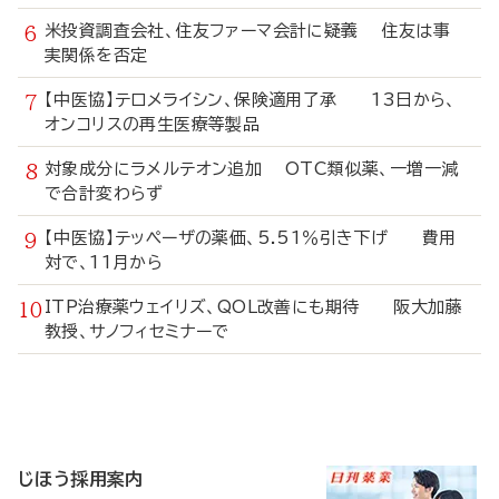
米投資調査会社、住友ファーマ会計に疑義 住友は事
実関係を否定
【中医協】テロメライシン、保険適用了承 13日から、
オンコリスの再生医療等製品
対象成分にラメルテオン追加 OTC類似薬、一増一減
で合計変わらず
【中医協】テッペーザの薬価、5.51％引き下げ 費用
対で、11月から
ITP治療薬ウェイリズ、QOL改善にも期待 阪大加藤
教授、サノフィセミナーで
寄
稿
じほう採用案内