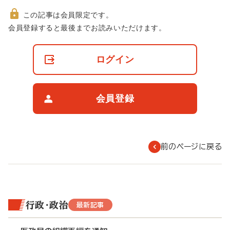
この記事は会員限定です。
非
会員登録すると最後までお読みいただけます。
会
員
の
ログイン
閲
覧
制
限
会員登録
に
つ
い
て
前のページに戻る
行政・政治
最新記事