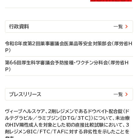
行政資料
一覧
令和8年度第2回薬事審議会医薬品等安全対策部会（厚労省H
P）
第66回厚生科学審議会予防接種・ワクチン分科会（厚労省H
P）
プレスリリース
一覧
ヴィーブヘルスケア、2剤レジメンであるドウベイト配合錠（ド
ルテグラビル／ラミブジン［DTG/3TC］）について、未治療
のHIV陽性成人を対象とした初の直接比較試験において、3
剤レジメンBIC/FTC/TAFに対する非劣性を示したことを