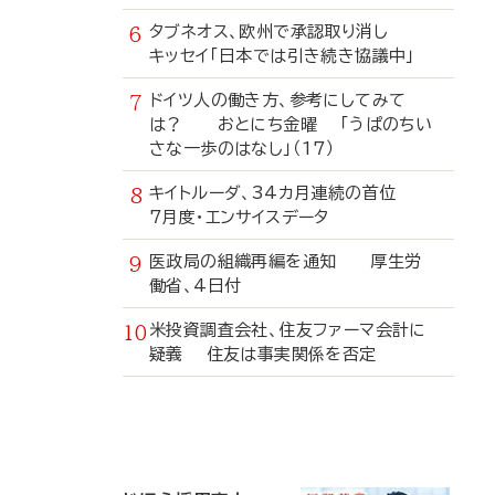
タブネオス、欧州で承認取り消し
キッセイ「日本では引き続き協議中」
ドイツ人の働き方、参考にしてみて
は？ おとにち金曜 「うぱのちい
さな一歩のはなし」（17）
キイトルーダ、34カ月連続の首位
7月度・エンサイスデータ
医政局の組織再編を通知 厚生労
働省、4日付
米投資調査会社、住友ファーマ会計に
疑義 住友は事実関係を否定
寄
稿