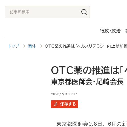
メ
記
イ
事
ン
を
行政・政治
コ
検
ン
索
トップ
団体
OTC薬の推進は「ヘルスリテラシー向上が前
テ
ン
ツ
OTC薬の推進は「
に
東京都医師会・尾﨑会長
移
2025/7/9 11:17
動
保存
する
東京都医師会は8日、6月の新