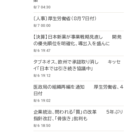
築
8/7 04:30
〔人事〕厚生労働省（8月7日付）
8/7 00:00
【決算】日本新薬が事業戦略見直し 開発
の優先順位を明確化、導出入を盛んに
8/6 19:47
タブネオス、欧州で承認取り消し キッセ
イ「日本では引き続き協議中」
8/6 19:12
医政局の組織再編を通知 厚生労働省、4
日付
8/6 19:02
企業統治、問われる「質」の改革 5年ぶり
指針改訂、「骨抜き」批判も
8/6 18:50