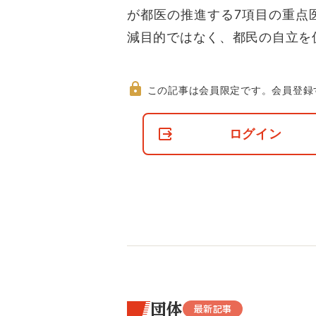
が都医の推進する7項目の重点
減目的ではなく、都民の自立を
この記事は会員限定です。
会員登録
非
会
ログイン
員
の
閲
覧
制
限
に
つ
い
て
団体
最新記事