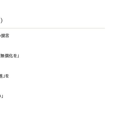
）
め提言
「無償化を」
進」を
」