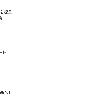
備を提言
携
」
ート」
高へ」