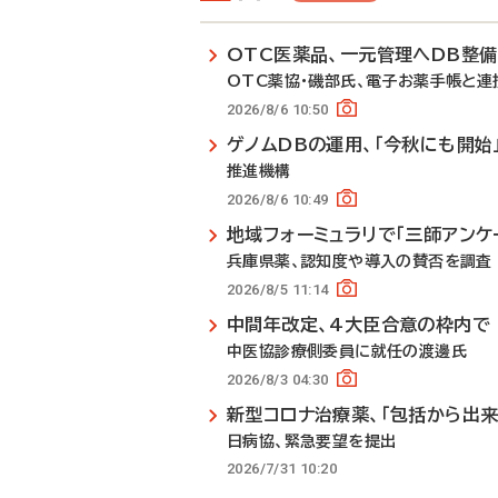
OTC医薬品、一元管理へDB整
OTC薬協・磯部氏、電子お薬手帳と連
2026/8/6 10:50
ゲノムDBの運用、「今秋にも開始
推進機構
2026/8/6 10:49
地域フォーミュラリで「三師アンケ
兵庫県薬、認知度や導入の賛否を調査
2026/8/5 11:14
中間年改定、4大臣合意の枠内で
中医協診療側委員に就任の渡邊氏
2026/8/3 04:30
新型コロナ治療薬、「包括から出来
日病協、緊急要望を提出
2026/7/31 10:20