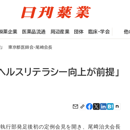
製薬企業
医薬品流通
周辺産業
団体
臨床・学会
他
提」 東京都医師会・尾﨑会長
ヘルスリテラシー向上が前提」
執行部発足後初の定例会見を開き、尾﨑治夫会長