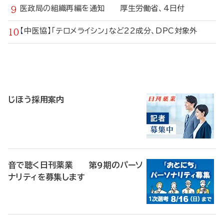
医政局の組織再編を通知 厚生労働省、4日付
【中医協】「テロメライシン」など22成分、DPC対象外
寄
稿
じほう採用案内
音で聴く日刊薬業 第9期のパーソ
ナリティを募集します