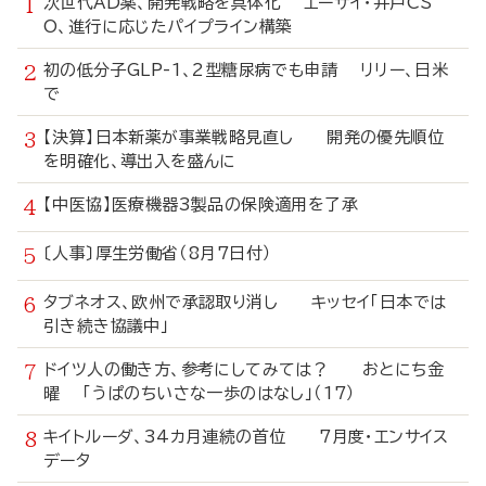
次世代AD薬、開発戦略を具体化 エーザイ・井戸CS
O、進行に応じたパイプライン構築
初の低分子GLP-1、2型糖尿病でも申請 リリー、日米
で
【決算】日本新薬が事業戦略見直し 開発の優先順位
を明確化、導出入を盛んに
【中医協】医療機器3製品の保険適用を了承
〔人事〕厚生労働省（8月7日付）
タブネオス、欧州で承認取り消し キッセイ「日本では
引き続き協議中」
ドイツ人の働き方、参考にしてみては？ おとにち金
曜 「うぱのちいさな一歩のはなし」（17）
キイトルーダ、34カ月連続の首位 7月度・エンサイス
データ