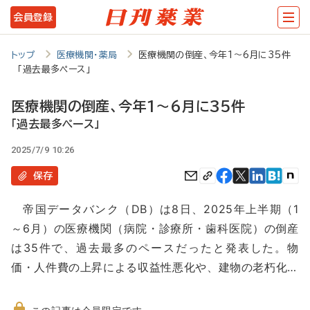
メ
会員登録
イ
ン
トップ
医療機関・薬局
医療機関の倒産、今年1～6月に35件
「過去最多ペース」
コ
ン
医療機関の倒産、今年1～6月に35件
テ
「過去最多ペース」
ン
2025/7/9 10:26
ツ
保存
に
帝国データバンク（DB）は8日、2025年上半期（1
移
～6月）の医療機関（病院・診療所・歯科医院）の倒産
動
は35件で、過去最多のペースだったと発表した。物
価・人件費の上昇による収益性悪化や、建物の老朽化…