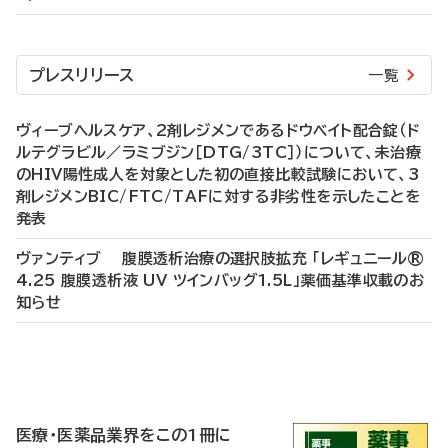
プレスリリース
一覧
ヴィーブヘルスケア、2剤レジメンであるドウベイト配合錠（ド
ルテグラビル／ラミブジン［DTG/3TC］）について、未治療
のHIV陽性成人を対象とした初の直接比較試験において、3
剤レジメンBIC/FTC/TAFに対する非劣性を示したことを
発表
ヴァンティブ 腹膜透析治療の選択肢拡充 「レギュニール®
4.25 腹膜透析液 UV ツインバッグ1.5L」薬価基準収載のお
知らせ
P
R
医療・医薬品業界をこの1冊に