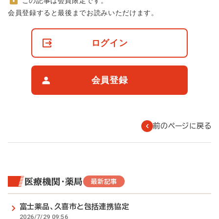
この記事は会員限定です。
非
会員登録すると最後までお読みいただけます。
会
員
の
ログイン
閲
覧
制
限
会員登録
に
つ
い
て
前のページに戻る
医療機関・薬局
最新記事
富士薬品、久喜市と包括連携協定
2026/7/29 09:56