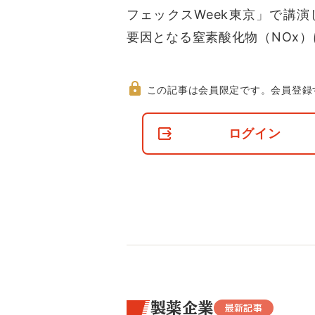
フェックスWeek東京」で講
要因となる窒素酸化物（NOx）
この記事は会員限定です。
会員登録
非
会
ログイン
員
の
閲
覧
制
限
に
つ
い
て
製薬企業
最新記事