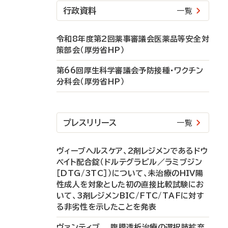
行政資料
一覧
令和8年度第2回薬事審議会医薬品等安全対
策部会（厚労省HP）
第66回厚生科学審議会予防接種・ワクチン
分科会（厚労省HP）
プレスリリース
一覧
ヴィーブヘルスケア、2剤レジメンであるドウ
ベイト配合錠（ドルテグラビル／ラミブジン
［DTG/3TC］）について、未治療のHIV陽
性成人を対象とした初の直接比較試験にお
いて、3剤レジメンBIC/FTC/TAFに対す
る非劣性を示したことを発表
ヴァンティブ 腹膜透析治療の選択肢拡充