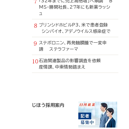
「32年までに売上高倍増」へ順調 B
MS・勝間社長、27年にも新薬ラッシ
ュ
ブリンシドホビルP3、米で患者登録
シンバイオ、アデノウイルス感染症で
ステボロニン、再発髄膜腫で一変申
請 ステラファーマ
石油関連製品の影響調査を依頼
産情課、中東情勢踏まえ
寄
稿
じほう採用案内