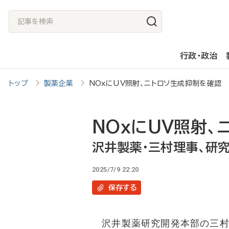
メ
記
イ
事
ン
を
行政・政治
コ
検
ン
索
トップ
製薬企業
NOxにUV照射、ニトロソ生成抑制を確認
テ
ン
ツ
NOxにUV照射、
に
沢井製薬・三村理事、研
移
2025/7/9 22:20
動
保存
する
沢井製薬研究開発本部の三村