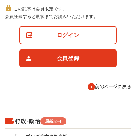
この記事は会員限定です。
非
会員登録すると最後までお読みいただけます。
会
員
の
ログイン
閲
覧
制
限
会員登録
に
つ
い
て
前のページに戻る
行政・政治
最新記事