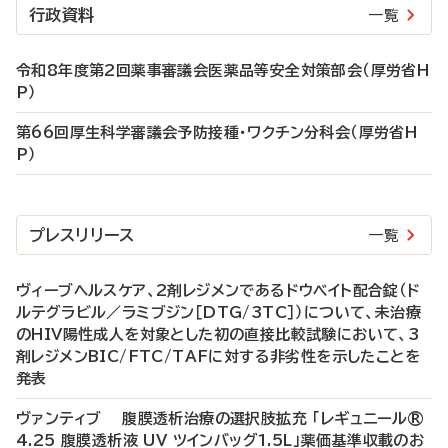
行政資料
一覧
令和8年度第2回薬事審議会医薬品等安全対策部会（厚労省H
P）
第66回厚生科学審議会予防接種・ワクチン分科会（厚労省H
P）
プレスリリース
一覧
ヴィーブヘルスケア、2剤レジメンであるドウベイト配合錠（ド
ルテグラビル／ラミブジン［DTG/3TC］）について、未治療
のHIV陽性成人を対象とした初の直接比較試験において、3
剤レジメンBIC/FTC/TAFに対する非劣性を示したことを
発表
ヴァンティブ 腹膜透析治療の選択肢拡充 「レギュニール®
4.25 腹膜透析液 UV ツインバッグ1.5L」薬価基準収載のお