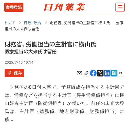
メ
会員登録
イ
ン
トップ
行政・政治
財務省、労働担当の主計官に横山氏 医療
担当の大来氏は留任
コ
ン
財務省、労働担当の主計官に横山氏
テ
医療担当の大来氏は留任
ン
2025/7/10 10:14
ツ
保存
に
財務省の8日付人事で、予算編成を担当する主計局で
移
は、労働などを担当する主計官（厚生労働係担当）に横
動
山好古主計官（防衛係担当）が就いた。前任の末光大毅
氏は、主計官（総務係、地方財政係、財務係担当）に
移…