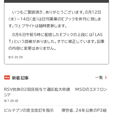
いつもご愛読頂き、ありがとうございます。8月12日
（水）～14日（金）は日刊薬業のEブックを休刊に致しま
す。ウェブサイトは随時更新します。
8月6日午前5時に配信したEブックの上段には「LAS
T」という誤植がありました。すでに修正しています。記事
の内容に変更はありません。
8/5 23:29
一覧
新着記事
RSV抗体の2回目投与で適応拡大申請 MSDのエヌフロン
シア
8/7 20:43
ビルテプソの添文改訂を指示 厚労省、24年公表のP3結