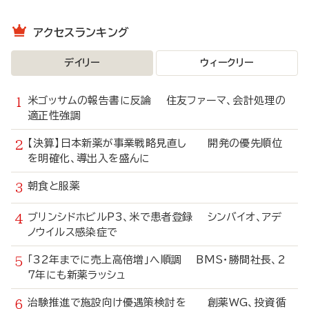
アクセスランキング
デイリー
ウィークリー
米ゴッサムの報告書に反論 住友ファーマ、会計処理の
適正性強調
【決算】日本新薬が事業戦略見直し 開発の優先順位
を明確化、導出入を盛んに
朝食と服薬
ブリンシドホビルP3、米で患者登録 シンバイオ、アデ
ノウイルス感染症で
「32年までに売上高倍増」へ順調 BMS・勝間社長、2
7年にも新薬ラッシュ
治験推進で施設向け優遇策検討を 創薬WG、投資循