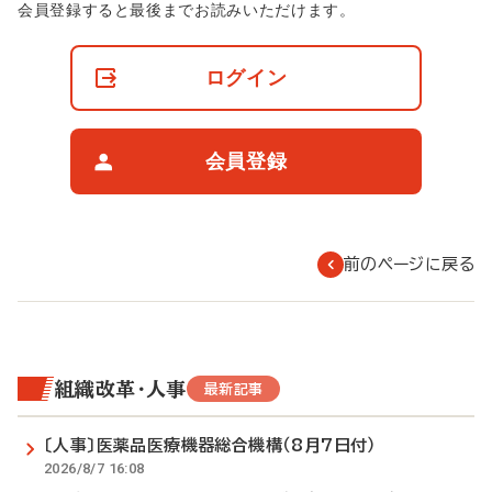
非
会員登録すると最後までお読みいただけます。
会
員
の
ログイン
閲
覧
制
限
会員登録
に
つ
い
て
前のページに戻る
組織改革・人事
最新記事
〔人事〕医薬品医療機器総合機構（8月7日付）
2026/8/7 16:08