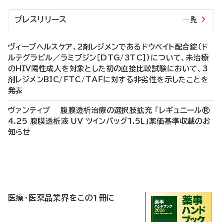
プレスリリース
一覧
ヴィーブヘルスケア、2剤レジメンであるドウベイト配合錠（ド
ルテグラビル／ラミブジン［DTG/3TC］）について、未治療
のHIV陽性成人を対象とした初の直接比較試験において、3
剤レジメンBIC/FTC/TAFに対する非劣性を示したことを
発表
ヴァンティブ 腹膜透析治療の選択肢拡充 「レギュニール®
4.25 腹膜透析液 UV ツインバッグ1.5L」薬価基準収載のお
知らせ
P
R
医療・医薬品業界をこの1冊に