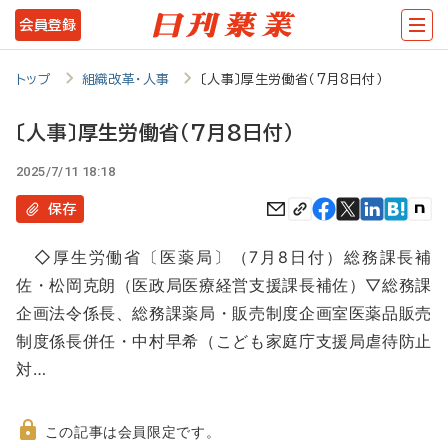
メ
会員登録
イ
ン
トップ
組織改革・人事
〔人事〕厚生労働省（7月8日付）
コ
〔人事〕厚生労働省（7月8日付）
ン
2025/7/11 18:18
テ
ン
保存
ツ
◇厚生労働省〔医薬局〕（7月8日付）総務課長補
に
佐・松岡克朗（医政局医療経営支援課長補佐）▽総務課
移
企画法令係長、総務課薬局・販売制度企画室医薬品販売
動
制度係長併任・中村早希（こども家庭庁支援局虐待防止
対…
この記事は会員限定です。