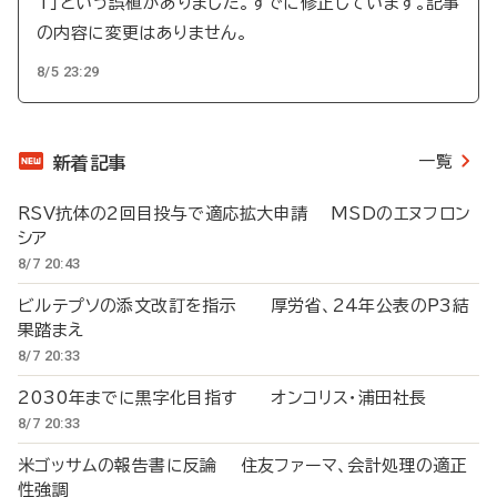
T」という誤植がありました。すでに修正しています。記事
の内容に変更はありません。
8/5 23:29
一覧
新着記事
RSV抗体の2回目投与で適応拡大申請 MSDのエヌフロン
シア
8/7 20:43
ビルテプソの添文改訂を指示 厚労省、24年公表のP3結
果踏まえ
8/7 20:33
2030年までに黒字化目指す オンコリス・浦田社長
8/7 20:33
米ゴッサムの報告書に反論 住友ファーマ、会計処理の適正
性強調