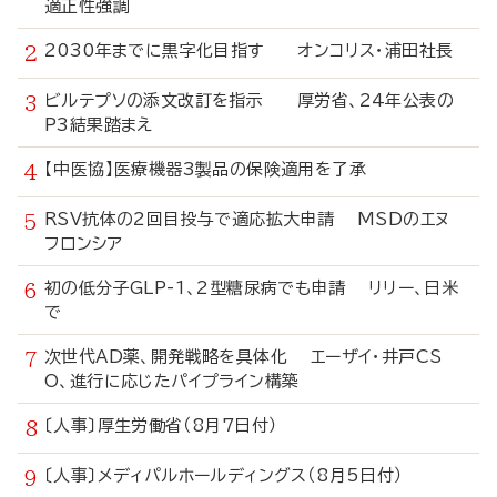
適正性強調
2030年までに黒字化目指す オンコリス・浦田社長
ビルテプソの添文改訂を指示 厚労省、24年公表の
P3結果踏まえ
【中医協】医療機器3製品の保険適用を了承
RSV抗体の2回目投与で適応拡大申請 MSDのエヌ
フロンシア
初の低分子GLP-1、2型糖尿病でも申請 リリー、日米
で
次世代AD薬、開発戦略を具体化 エーザイ・井戸CS
O、進行に応じたパイプライン構築
〔人事〕厚生労働省（8月7日付）
〔人事〕メディパルホールディングス（8月5日付）