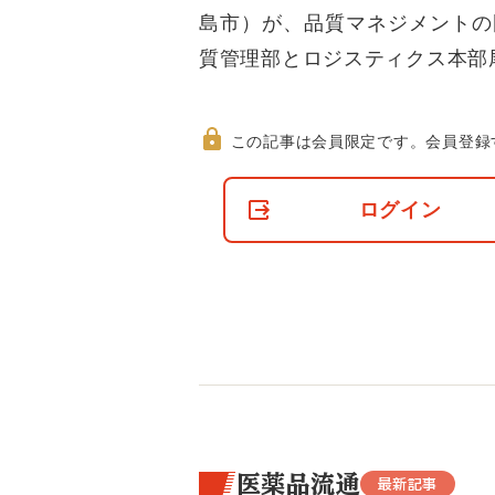
島市）が、品質マネジメントの国
質管理部とロジスティクス本部
この記事は会員限定です。
会員登録
非
会
ログイン
員
の
閲
覧
制
限
に
つ
い
て
医薬品流通
最新記事