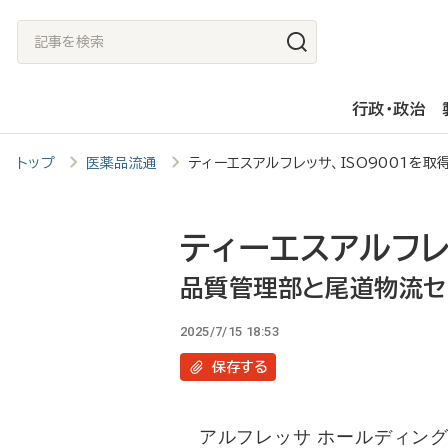
メ
記
イ
事
ン
を
行政・政治
コ
検
ン
索
トップ
医薬品流通
ティーエスアルフレッサ、ISO9001を
テ
ン
ツ
ティーエスアルフレ
に
品質管理部と尾道物流セ
移
2025/7/15 18:53
動
保存
する
アルフレッサ ホールディング