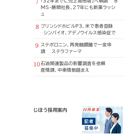
「32年までに売上高倍増」へ順調 B
MS・勝間社長、27年にも新薬ラッシ
ュ
ブリンシドホビルP3、米で患者登録
シンバイオ、アデノウイルス感染症で
ステボロニン、再発髄膜腫で一変申
請 ステラファーマ
石油関連製品の影響調査を依頼
産情課、中東情勢踏まえ
寄
稿
じほう採用案内