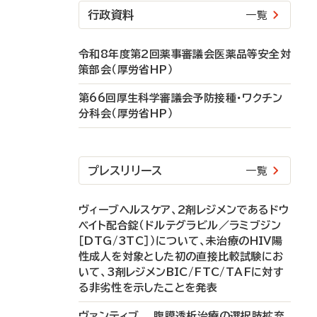
行政資料
一覧
令和8年度第2回薬事審議会医薬品等安全対
策部会（厚労省HP）
第66回厚生科学審議会予防接種・ワクチン
分科会（厚労省HP）
プレスリリース
一覧
ヴィーブヘルスケア、2剤レジメンであるドウ
ベイト配合錠（ドルテグラビル／ラミブジン
［DTG/3TC］）について、未治療のHIV陽
性成人を対象とした初の直接比較試験にお
いて、3剤レジメンBIC/FTC/TAFに対す
る非劣性を示したことを発表
ヴァンティブ 腹膜透析治療の選択肢拡充