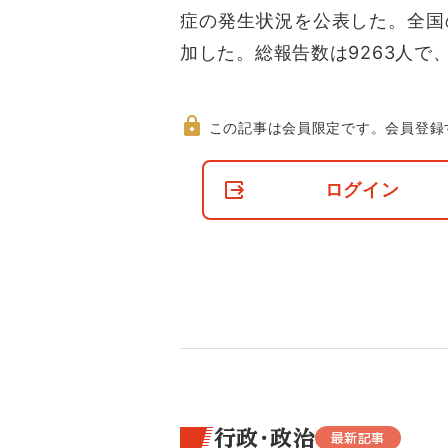
症の発生状況を公表した。全国の
加した。総報告数は9263人で
この記事は会員限定です。
会員登録
非
会
ログイン
員
の
閲
覧
制
限
に
つ
い
て
行政・政治
最新記事