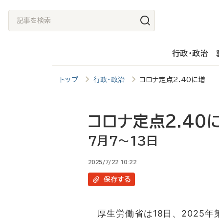
メ
記
イ
事
ン
を
行政・政治
コ
検
ン
索
トップ
行政・政治
コロナ定点2.40に増 
テ
ン
ツ
コロナ定点2.40
に
7月7～13日
移
2025/7/22 10:22
動
保存
する
厚生労働省は18日、2025年