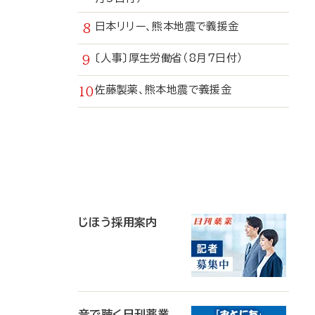
日本リリー、熊本地震で義援金
〔人事〕厚生労働省（8月7日付）
佐藤製薬、熊本地震で義援金
寄
稿
じほう採用案内
音で聴く日刊薬業