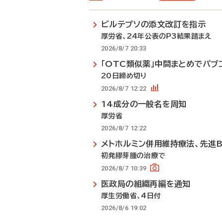
ビルテプソの添文改訂を指示
厚労省、24年公表のP3結果踏まえ
2026/8/7 20:33
「OTC類似薬」中間まとめでパブ
20日締め切り
2026/8/7 12:22
14成分の一般名を周知
厚労省
2026/8/7 12:22
メトホルミン併用維持療法、先進
初発膠芽腫の治療で
2026/8/7 10:39
医政局の組織再編を通知
厚生労働省、4日付
2026/8/6 19:02