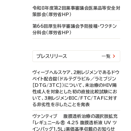
令和8年度第2回薬事審議会医薬品等安全対
策部会（厚労省HP）
第66回厚生科学審議会予防接種・ワクチン
分科会（厚労省HP）
プレスリリース
一覧
ヴィーブヘルスケア、2剤レジメンであるドウ
ベイト配合錠（ドルテグラビル／ラミブジン
［DTG/3TC］）について、未治療のHIV陽
性成人を対象とした初の直接比較試験にお
いて、3剤レジメンBIC/FTC/TAFに対す
る非劣性を示したことを発表
ヴァンティブ 腹膜透析治療の選択肢拡充
「レギュニール® 4.25 腹膜透析液 UV ツ
インバッグ1.5L」薬価基準収載のお知らせ