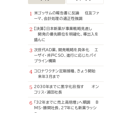
米ゴッサムの報告書に反論 住友ファ
ーマ、会計処理の適正性強調
【決算】日本新薬が事業戦略見直し
開発の優先順位を明確化、導出入を
盛んに
次世代AD薬、開発戦略を具体化 エ
ーザイ・井戸CSO、進行に応じたパイ
プライン構築
コロナワクチン定期接種、きょう開始
来年3月まで
2030年までに黒字化目指す オン
コリス・浦田社長
「32年までに売上高倍増」へ順調 B
MS・勝間社長、27年にも新薬ラッシ