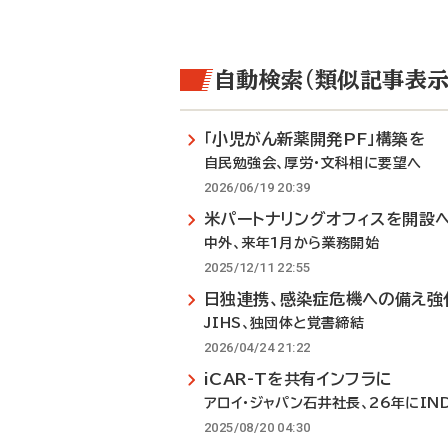
自動検索（類似記事表示
「小児がん新薬開発PF」構築を
自民勉強会、厚労・文科相に要望へ
2026/06/19 20:39
米パートナリングオフィスを開設
中外、来年1月から業務開始
2025/12/11 22:55
日独連携、感染症危機への備え強
JIHS、独団体と覚書締結
2026/04/24 21:22
iCAR-Tを共有インフラに
アロイ・ジャパン石井社長、26年にIN
2025/08/20 04:30