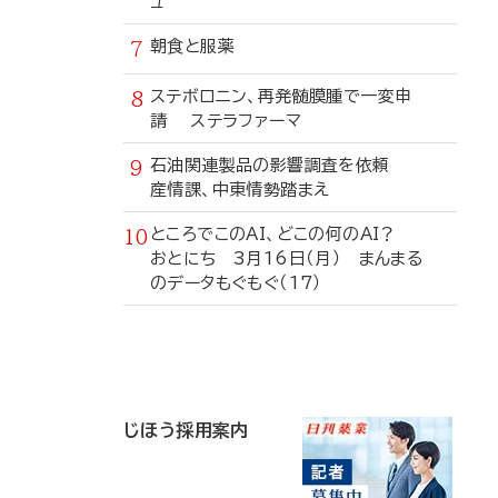
ュ
朝食と服薬
ステボロニン、再発髄膜腫で一変申
請 ステラファーマ
石油関連製品の影響調査を依頼
産情課、中東情勢踏まえ
ところでこのAI、どこの何のAI？
おとにち 3月16日（月） まんまる
のデータもぐもぐ（17）
寄
稿
じほう採用案内