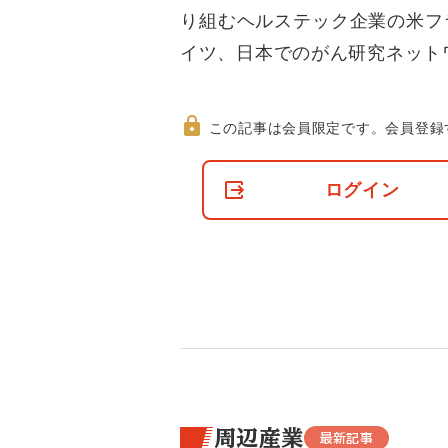
り組むヘルステック企業の米フ
イツ、日本でのがん研究ネット
この記事は会員限定です。
会員登録
非
会
ログイン
員
の
閲
覧
制
限
に
つ
い
て
周辺産業
最新記事