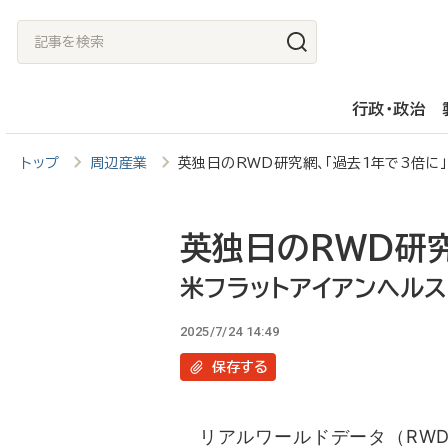
メ
記
イ
事
ン
を
行政・政治
コ
検
ン
索
トップ
周辺産業
英独日のRWD研究網、「過去1年で3倍に
テ
ン
ツ
英独日のRWD研究
に
米フラットアイアンヘル
移
2025/7/24 14:49
動
保存
する
リアルワールドデータ（RWD