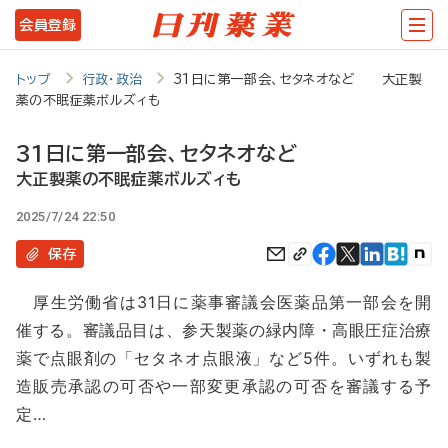
メ
会員登録
イ
ン
トップ
行政・政治
31日に第一部会、セタネオなど 大正製
薬の不眠症薬ボルズィも
コ
ン
31日に第一部会、セタネオなど
テ
大正製薬の不眠症薬ボルズィも
ン
2025/7/24 22:50
ツ
保存
に
厚生労働省は31日に薬事審議会医薬品第一部会を開
移
催する。審議品目は、参天製薬の緑内障・高眼圧症治療
動
薬で点眼剤の「セタネオ点眼液」など5件。いずれも製
造販売承認の可否や一部変更承認の可否を審議する予
定…