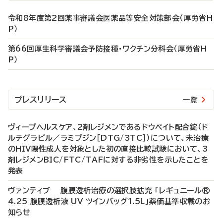
令和8年度第2回薬事審議会医薬品等安全対策部会（厚労省H
P）
第66回厚生科学審議会予防接種・ワクチン分科会（厚労省H
P）
プレスリリース
一覧
ヴィーブヘルスケア、2剤レジメンであるドウベイト配合錠（ド
ルテグラビル／ラミブジン［DTG/3TC］）について、未治療
のHIV陽性成人を対象とした初の直接比較試験において、3
剤レジメンBIC/FTC/TAFに対する非劣性を示したことを
発表
ヴァンティブ 腹膜透析治療の選択肢拡充 「レギュニール®
4.25 腹膜透析液 UV ツインバッグ1.5L」薬価基準収載のお
知らせ