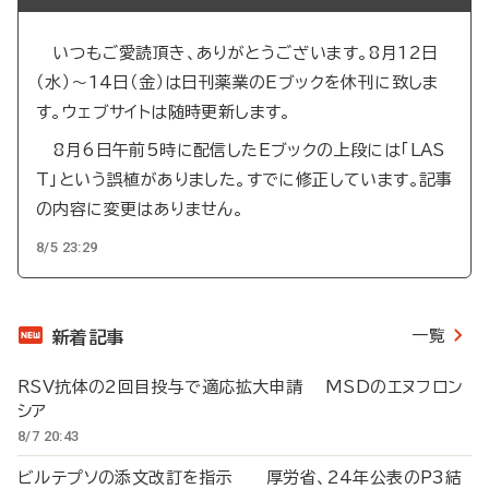
いつもご愛読頂き、ありがとうございます。8月12日
（水）～14日（金）は日刊薬業のEブックを休刊に致しま
す。ウェブサイトは随時更新します。
8月6日午前5時に配信したEブックの上段には「LAS
T」という誤植がありました。すでに修正しています。記事
の内容に変更はありません。
8/5 23:29
一覧
新着記事
RSV抗体の2回目投与で適応拡大申請 MSDのエヌフロン
シア
8/7 20:43
ビルテプソの添文改訂を指示 厚労省、24年公表のP3結