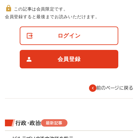
この記事は会員限定です。
非
会員登録すると最後までお読みいただけます。
会
員
の
ログイン
閲
覧
制
限
会員登録
に
つ
い
て
前のページに戻る
行政・政治
最新記事