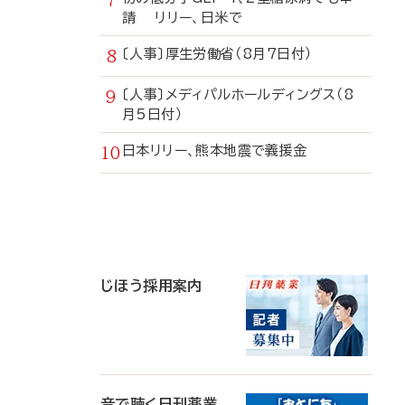
請 リリー、日米で
〔人事〕厚生労働省（8月7日付）
〔人事〕メディパルホールディングス（8
月5日付）
日本リリー、熊本地震で義援金
寄
稿
じほう採用案内
音で聴く日刊薬業