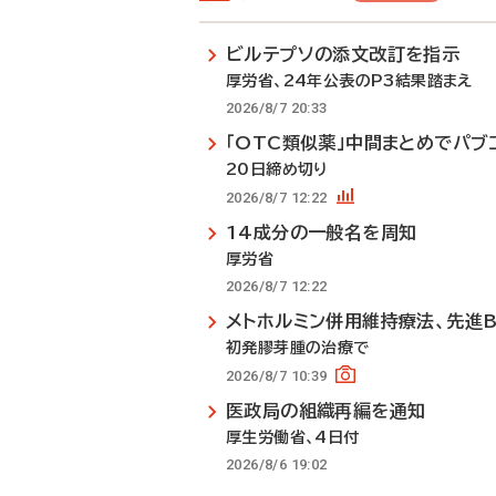
ビルテプソの添文改訂を指示
厚労省、24年公表のP3結果踏まえ
2026/8/7 20:33
「OTC類似薬」中間まとめでパブ
20日締め切り
2026/8/7 12:22
14成分の一般名を周知
厚労省
2026/8/7 12:22
メトホルミン併用維持療法、先進
初発膠芽腫の治療で
2026/8/7 10:39
医政局の組織再編を通知
厚生労働省、4日付
2026/8/6 19:02