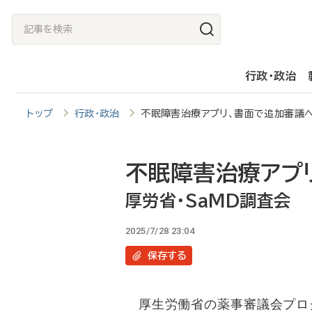
メ
記
イ
事
ン
を
行政・政治
コ
検
ン
索
トップ
行政・政治
不眠障害治療アプリ、書面で追加審議
テ
ン
ツ
不眠障害治療アプ
に
厚労省・SaMD調査会
移
2025/7/28 23:04
動
保存
する
厚生労働省の薬事審議会プログ