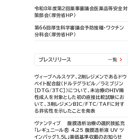
令和8年度第2回薬事審議会医薬品等安全対
策部会（厚労省HP）
第66回厚生科学審議会予防接種・ワクチン
分科会（厚労省HP）
プレスリリース
一覧
ヴィーブヘルスケア、2剤レジメンであるドウ
ベイト配合錠（ドルテグラビル／ラミブジン
［DTG/3TC］）について、未治療のHIV陽
性成人を対象とした初の直接比較試験にお
いて、3剤レジメンBIC/FTC/TAFに対す
る非劣性を示したことを発表
ヴァンティブ 腹膜透析治療の選択肢拡充
「レギュニール® 4.25 腹膜透析液 UV ツ
インバッグ1.5L」薬価基準収載のお知らせ