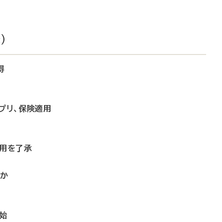
）
得
プリ、保険適用
適用を了承
大か
始