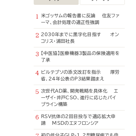
米ゴッサムの報告書に反論 住友ファ
ーマ、会計処理の適正性強調
2030年までに黒字化目指す オン
コリス・浦田社長
【中医協】医療機器3製品の保険適用を
了承
ビルテプソの添文改訂を指示 厚労
省、24年公表のP3結果踏まえ
次世代AD薬、開発戦略を具体化 エ
ーザイ・井戸CSO、進行に応じたパイ
プライン構築
RSV抗体の2回目投与で適応拡大申
請 MSDのエヌフロンシア
初の低分子GLP-1、2型糖尿病でも申