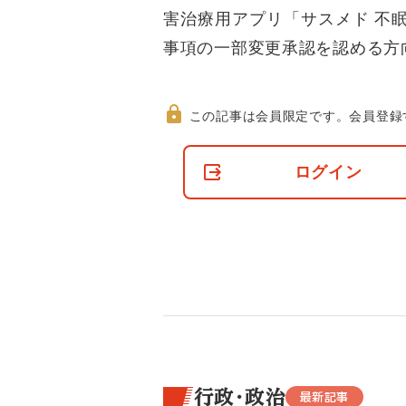
害治療用アプリ「サスメド 不眠
事項の一部変更承認を認める方
この記事は会員限定です。
会員登録
非
会
ログイン
員
の
閲
覧
制
限
に
つ
い
て
行政・政治
最新記事