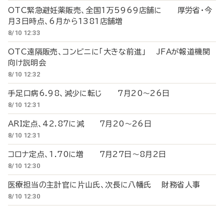
OTC緊急避妊薬販売、全国1万5969店舗に 厚労省・今
月3日時点、6月から1381店舗増
8/10 12:33
OTC遠隔販売、コンビニに「大きな前進」 JFAが報道機関
向け説明会
8/10 12:32
手足口病6.98、減少に転じ 7月20～26日
8/10 12:31
ARI定点、42.87に減 7月20～26日
8/10 12:31
コロナ定点、1.70に増 7月27日～8月2日
8/10 12:30
医療担当の主計官に片山氏、次長に八幡氏 財務省人事
8/10 12:30