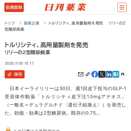
メ
会員登録
イ
ン
トップ
製薬企業
トルリシティ、高用量製剤を発売 リリーの2
型糖尿病薬
コ
ン
トルリシティ、高用量製剤を発売
テ
リリーの2型糖尿病薬
ン
2025/7/30 15:17
ツ
保存
に
日本イーライリリーは30日、週1回皮下投与のGLP-1
移
受容体作動薬「トルリシティ皮下注1.5mgアテオス」
動
（一般名＝デュラグルチド〈遺伝子組換え〉）を発売し
た。効能・効果は2型糖尿病。既存の0.75…