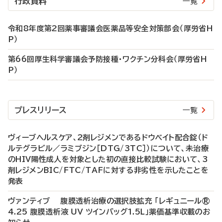
行政資料
一覧
令和8年度第2回薬事審議会医薬品等安全対策部会（厚労省H
P）
第66回厚生科学審議会予防接種・ワクチン分科会（厚労省H
P）
プレスリリース
一覧
ヴィーブヘルスケア、2剤レジメンであるドウベイト配合錠（ド
ルテグラビル／ラミブジン［DTG/3TC］）について、未治療
のHIV陽性成人を対象とした初の直接比較試験において、3
剤レジメンBIC/FTC/TAFに対する非劣性を示したことを
発表
ヴァンティブ 腹膜透析治療の選択肢拡充 「レギュニール®
4.25 腹膜透析液 UV ツインバッグ1.5L」薬価基準収載のお