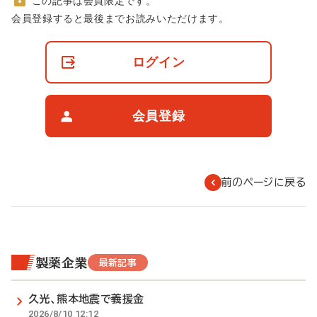
この記事は会員限定です。
非
会員登録すると最後までお読みいただけます。
会
員
の
ログイン
閲
覧
制
限
会員登録
に
つ
い
て
前のページに戻る
製薬企業
最新記事
久光、熊本地震で義援金
2026/8/10 12:12