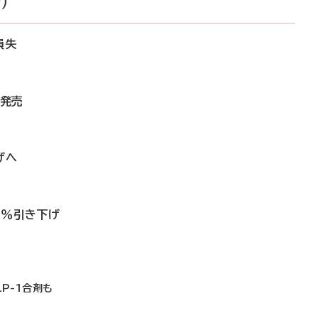
）
損失
を発売
げへ
1％引き下げ
LP-1合剤も