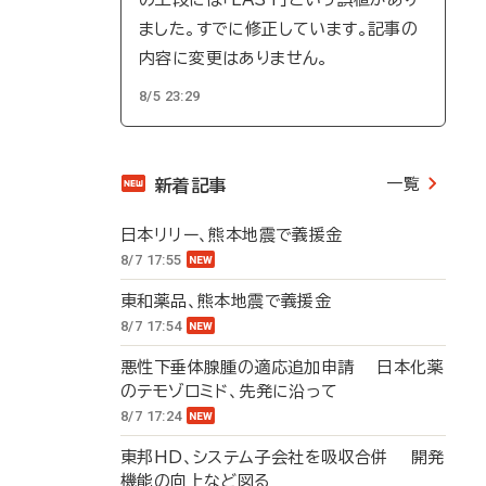
ました。すでに修正しています。記事の
内容に変更はありません。
8/5 23:29
一覧
新着記事
日本リリー、熊本地震で義援金
8/7 17:55
東和薬品、熊本地震で義援金
8/7 17:54
悪性下垂体腺腫の適応追加申請 日本化薬
のテモゾロミド、先発に沿って
8/7 17:24
東邦HD、システム子会社を吸収合併 開発
機能の向上など図る