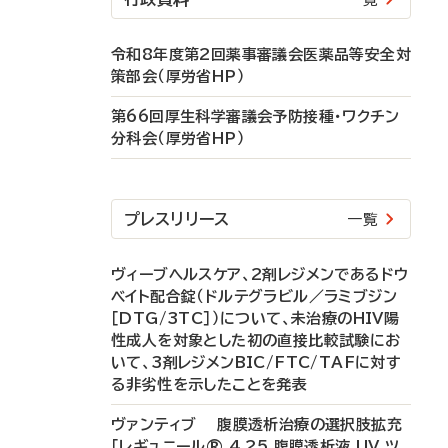
令和8年度第2回薬事審議会医薬品等安全対
策部会（厚労省HP）
第66回厚生科学審議会予防接種・ワクチン
分科会（厚労省HP）
プレスリリース
一覧
ヴィーブヘルスケア、2剤レジメンであるドウ
ベイト配合錠（ドルテグラビル／ラミブジン
［DTG/3TC］）について、未治療のHIV陽
性成人を対象とした初の直接比較試験にお
いて、3剤レジメンBIC/FTC/TAFに対す
る非劣性を示したことを発表
ヴァンティブ 腹膜透析治療の選択肢拡充
「レギュニール® 4.25 腹膜透析液 UV ツ