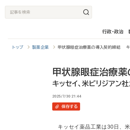
メ
記
イ
事
ン
を
行政・政治
コ
検
ン
索
トップ
製薬企業
甲状腺眼症治療薬の導入契約締結 キ
テ
ン
ツ
甲状腺眼症治療薬
に
キッセイ、米ビリジアン社
移
2025/7/30 21:44
動
保存
する
キッセイ薬品工業は30日、米