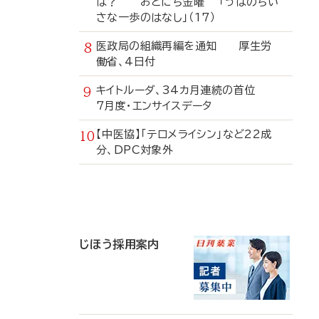
は？ おとにち金曜 「うぱのちい
さな一歩のはなし」（17）
医政局の組織再編を通知 厚生労
働省、4日付
キイトルーダ、34カ月連続の首位
7月度・エンサイスデータ
【中医協】「テロメライシン」など22成
分、DPC対象外
寄
稿
じほう採用案内