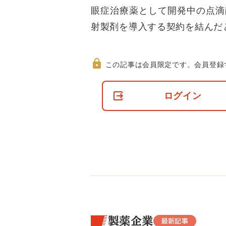
眼症治療薬として開発中の点滴
射製剤を導入する契約を結んだ
この記事は会員限定です。
会員登録
非
会
ログイン
員
の
閲
覧
制
限
に
つ
い
て
製薬企業
最新記事