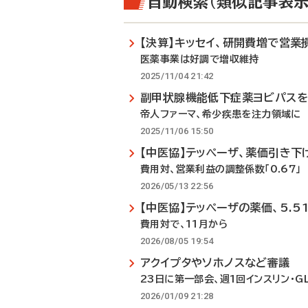
自動検索（類似記事表示
【決算】キッセイ、研開費増で営業
医薬事業は好調で増収維持
2025/11/04 21:42
副甲状腺機能低下症薬ヨビパス
帝人ファーマ、希少疾患を注力領域に
2025/11/06 15:50
【中医協】テッペーザ、薬価引き下
費用対、営業利益の調整係数「0.67」
2026/05/13 22:56
【中医協】テッペーザの薬価、5.5
費用対で、11月から
2026/08/05 19:54
アクイプタやソホノスなど審議
23日に第一部会、週1回インスリン・G
2026/01/09 21:28