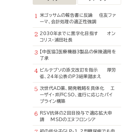
米ゴッサムの報告書に反論 住友ファ
ーマ、会計処理の適正性強調
2030年までに黒字化目指す オン
コリス・浦田社長
【中医協】医療機器3製品の保険適用を
了承
ビルテプソの添文改訂を指示 厚労
省、24年公表のP3結果踏まえ
次世代AD薬、開発戦略を具体化 エ
ーザイ・井戸CSO、進行に応じたパイ
プライン構築
RSV抗体の2回目投与で適応拡大申
請 MSDのエヌフロンシア
初の低分子GLP-1、2型糖尿病でも申