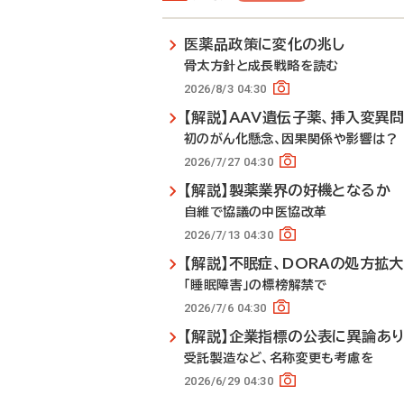
医薬品政策に変化の兆し
骨太方針と成長戦略を読む
2026/8/3 04:30
【解説】AAV遺伝子薬、挿入変異
初のがん化懸念、因果関係や影響は？
2026/7/27 04:30
【解説】製薬業界の好機となるか
自維で協議の中医協改革
2026/7/13 04:30
【解説】不眠症、DORAの処方拡
「睡眠障害」の標榜解禁で
2026/7/6 04:30
【解説】企業指標の公表に異論あ
受託製造など、名称変更も考慮を
2026/6/29 04:30