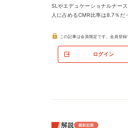
SLやエデュケーショナルナースな
人に占めるCMR比率は8.7％だ
この記事は会員限定です。
会員登録
非
会
ログイン
員
の
閲
覧
制
限
に
つ
い
て
解説
最新記事