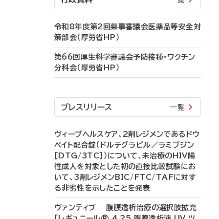
令和8年度第2回薬事審議会医薬品等安全対
策部会（厚労省HP）
第66回厚生科学審議会予防接種・ワクチン
分科会（厚労省HP）
プレスリリース
一覧
ヴィーブヘルスケア、2剤レジメンであるドウ
ベイト配合錠（ドルテグラビル／ラミブジン
［DTG/3TC］）について、未治療のHIV陽
性成人を対象とした初の直接比較試験にお
いて、3剤レジメンBIC/FTC/TAFに対す
る非劣性を示したことを発表
ヴァンティブ 腹膜透析治療の選択肢拡充
「レギュニール® 4.25 腹膜透析液 UV ツ