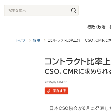
メ
記
イ
事
ン
を
行政・政治
コ
検
ン
索
トップ
解説
コントラクト比率上昇 CSO、CMRに
テ
ン
ツ
コントラクト比率
に
CSO、CMRに求めら
移
2025/8/4 04:30
動
保存
する
日本CSO協会が6月に発表した