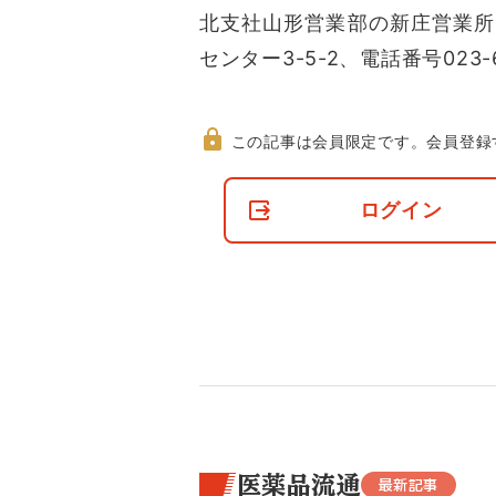
北支社山形営業部の新庄営業所を
センター3-5-2、電話番号023-6
この記事は会員限定です。
会員登録
非
会
ログイン
員
の
閲
覧
制
限
に
つ
い
て
医薬品流通
最新記事