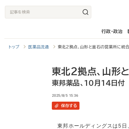
メ
記
イ
事
ン
を
行政・政治
コ
検
ン
索
トップ
医薬品流通
東北2拠点、山形と釜石の営業所に統
テ
ン
ツ
東北2拠点、山形
に
東邦薬品、10月14日付
移
2025/8/5 15:36
動
保存
する
東邦ホールディングスは5日