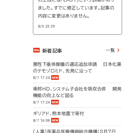
ました。すでに修正しています。記事の
内容に変更はありません。
8/5 23:29
一覧
新着記事
悪性下垂体腺腫の適応追加申請 日本化薬
のテモゾロミド、先発に沿って
8/7 17:24
東邦HD、システム子会社を吸収合併 開発
機能の向上など図る
8/7 17:24
ギリアド、熊本地震で寄付
8/7 16:08
〔人事〕医薬品医療機器総合機構（8月7日