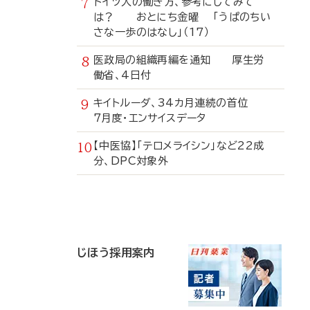
ドイツ人の働き方、参考にしてみて
は？ おとにち金曜 「うぱのちい
さな一歩のはなし」（17）
医政局の組織再編を通知 厚生労
働省、4日付
キイトルーダ、34カ月連続の首位
7月度・エンサイスデータ
【中医協】「テロメライシン」など22成
分、DPC対象外
寄
稿
じほう採用案内