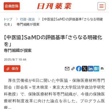
メ
会員登録
イ
ン
トップ
行政・政治
【中医協】SaMDの評価基準「さらなる明確
化を」 専門組織が提案
コ
ン
【中医協】SaMDの評価基準「さらなる明確化
テ
を」
ン
専門組織が提案
ツ
2025/8/7 10:44
に
保存
移
厚生労働省が6日に開いた中医協・保険医療材料専門
動
部会（部会長＝笠木映里・東京大大学院法学政治学研究
科教授）で、保険医療材料等専門組織が、今後の保険医
療材料制度改革に向けた論点を示した。プログラム医
療…