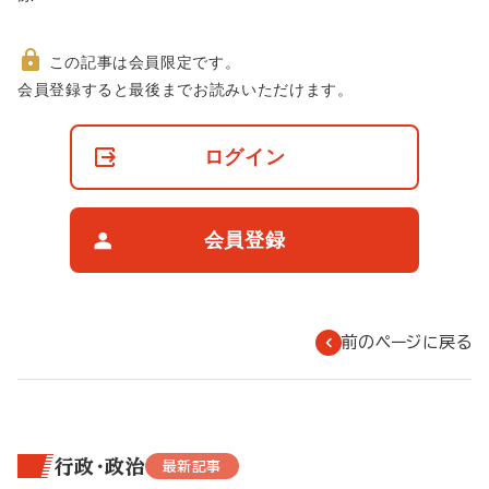
この記事は会員限定です。
非
会員登録すると最後までお読みいただけます。
会
員
の
ログイン
閲
覧
制
限
会員登録
に
つ
い
て
前のページに戻る
行政・政治
最新記事