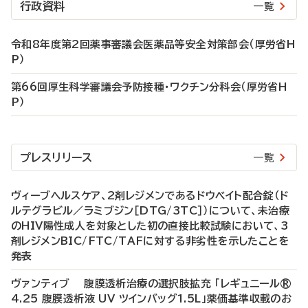
行政資料
一覧
令和8年度第2回薬事審議会医薬品等安全対策部会（厚労省H
P）
第66回厚生科学審議会予防接種・ワクチン分科会（厚労省H
P）
プレスリリース
一覧
ヴィーブヘルスケア、2剤レジメンであるドウベイト配合錠（ド
ルテグラビル／ラミブジン［DTG/3TC］）について、未治療
のHIV陽性成人を対象とした初の直接比較試験において、3
剤レジメンBIC/FTC/TAFに対する非劣性を示したことを
発表
ヴァンティブ 腹膜透析治療の選択肢拡充 「レギュニール®
4.25 腹膜透析液 UV ツインバッグ1.5L」薬価基準収載のお