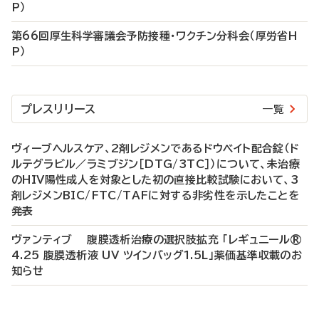
P）
第66回厚生科学審議会予防接種・ワクチン分科会（厚労省H
P）
プレスリリース
一覧
ヴィーブヘルスケア、2剤レジメンであるドウベイト配合錠（ド
ルテグラビル／ラミブジン［DTG/3TC］）について、未治療
のHIV陽性成人を対象とした初の直接比較試験において、3
剤レジメンBIC/FTC/TAFに対する非劣性を示したことを
発表
ヴァンティブ 腹膜透析治療の選択肢拡充 「レギュニール®
4.25 腹膜透析液 UV ツインバッグ1.5L」薬価基準収載のお
知らせ