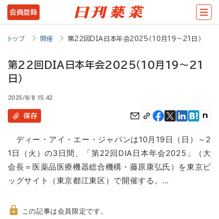
メ
会員登録
イ
ン
トップ
開催
第22回DIA日本年会2025（10月19～21日）
コ
第22回DIA日本年会2025（10月19～21
ン
日）
テ
2025/8/8 15:42
ン
保存
ツ
に
ディー・アイ・エー・ジャパンは10月19日（日）～2
移
1日（火）の3日間、「第22回DIA日本年会2025」（大
動
会長＝医薬品医療機器総合機構・藤原康弘氏）を東京ビ
ッグサイト（東京都江東区）で開催する。…
この記事は会員限定です。