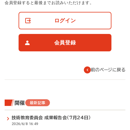
非
会員登録すると最後までお読みいただけます。
会
員
の
ログイン
閲
覧
制
限
会員登録
に
つ
い
て
前のページに戻る
開催
最新記事
技術教育委員会 成果報告会（7月24日）
2026/6/8 16:49