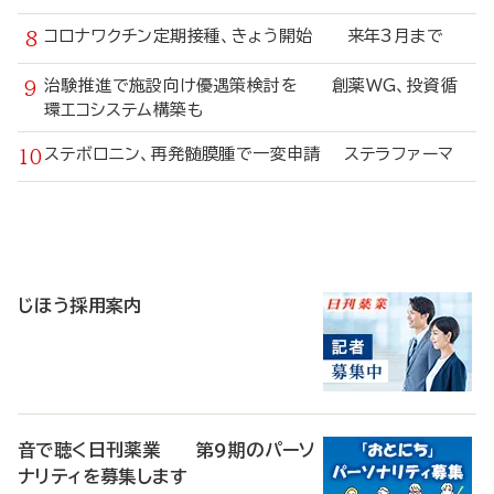
コロナワクチン定期接種、きょう開始 来年3月まで
治験推進で施設向け優遇策検討を 創薬WG、投資循
環エコシステム構築も
ステボロニン、再発髄膜腫で一変申請 ステラファーマ
寄
稿
じほう採用案内
音で聴く日刊薬業 第9期のパーソ
ナリティを募集します