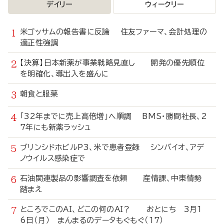
デイリー
ウィークリー
米ゴッサムの報告書に反論 住友ファーマ、会計処理の
適正性強調
【決算】日本新薬が事業戦略見直し 開発の優先順位
を明確化、導出入を盛んに
朝食と服薬
「32年までに売上高倍増」へ順調 BMS・勝間社長、2
7年にも新薬ラッシュ
ブリンシドホビルP3、米で患者登録 シンバイオ、アデ
ノウイルス感染症で
石油関連製品の影響調査を依頼 産情課、中東情勢
踏まえ
ところでこのAI、どこの何のAI？ おとにち 3月1
6日（月） まんまるのデータもぐもぐ（17）