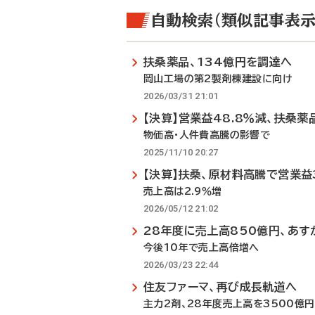
自動検索（類似記事表示
扶桑薬品、134億円を調達へ
岡山工場の第2製剤棟建設に向け
2026/03/31 21:01
【決算】営業益48.8％減、扶桑薬
物価高・人件費高騰の影響で
2025/11/10 20:27
【決算】扶桑、原材料高騰で営業益
売上高は2.9％増
2026/05/12 21:02
28年度に売上高850億円、あす
今後10年で売上高倍増へ
2026/03/23 22:44
住友ファーマ、再び成長軌道へ
主力2剤、28年度売上高を3500億