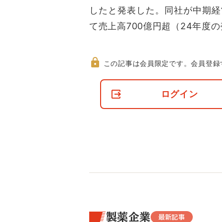
したと発表した。同社が中期経
て売上高700億円超（24年度の
この記事は会員限定です。
会員登録
非
会
ログイン
員
の
閲
覧
制
限
に
つ
い
て
製薬企業
最新記事