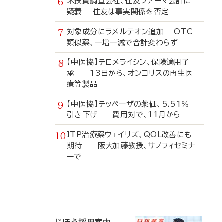
米投資調査会社、住友ファーマ会計に
疑義 住友は事実関係を否定
対象成分にラメルテオン追加 OTC
類似薬、一増一減で合計変わらず
【中医協】テロメライシン、保険適用了
承 13日から、オンコリスの再生医
療等製品
【中医協】テッペーザの薬価、5.51％
引き下げ 費用対で、11月から
ITP治療薬ウェイリズ、QOL改善にも
期待 阪大加藤教授、サノフィセミナ
ーで
寄
稿