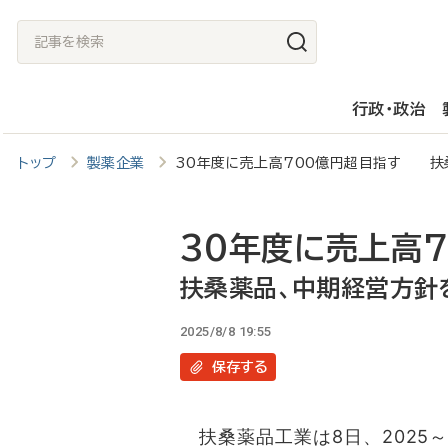
メ
記
イ
事
ン
を
行政・政治
コ
検
ン
索
トップ
製薬企業
30年度に売上高700億円超目指す 扶
テ
ン
ツ
30年度に売上高
に
扶桑薬品、中期経営方針
移
2025/8/8 19:55
動
保存
する
扶桑薬品工業は8日、2025