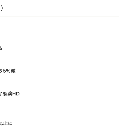
）
品
36％減
か製薬HD
円以上に