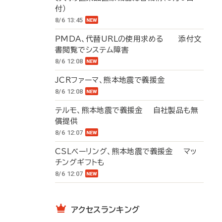
付）
8/6 13:45
PMDA、代替URLの使用求める 添付文
書閲覧でシステム障害
8/6 12:08
JCRファーマ、熊本地震で義援金
8/6 12:08
テルモ、熊本地震で義援金 自社製品も無
償提供
8/6 12:07
CSLベーリング、熊本地震で義援金 マッ
チングギフトも
8/6 12:07
アクセスランキング