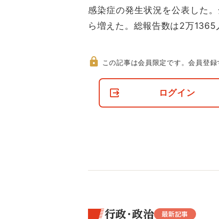
感染症の発生状況を公表した。全
ら増えた。総報告数は2万1365
この記事は会員限定です。
会員登録
非
会
ログイン
員
の
閲
覧
制
限
に
つ
い
て
行政・政治
最新記事