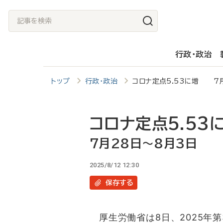
メ
記
イ
事
ン
を
行政・政治
コ
検
ン
索
トップ
行政・政治
コロナ定点5.53に増 7
テ
ン
ツ
コロナ定点5.53
に
7月28日～8月3日
移
2025/8/12 12:30
動
保存
する
厚生労働省は8日、2025年第