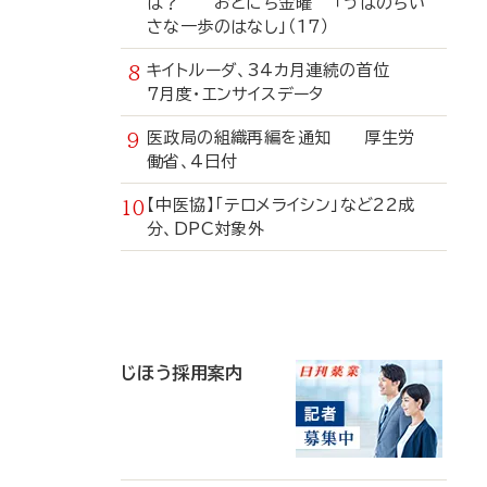
は？ おとにち金曜 「うぱのちい
さな一歩のはなし」（17）
キイトルーダ、34カ月連続の首位
7月度・エンサイスデータ
医政局の組織再編を通知 厚生労
働省、4日付
【中医協】「テロメライシン」など22成
分、DPC対象外
寄
稿
じほう採用案内