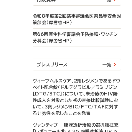
令和8年度第2回薬事審議会医薬品等安全対
策部会（厚労省HP）
第66回厚生科学審議会予防接種・ワクチン
分科会（厚労省HP）
プレスリリース
一覧
ヴィーブヘルスケア、2剤レジメンであるドウ
ベイト配合錠（ドルテグラビル／ラミブジン
［DTG/3TC］）について、未治療のHIV陽
性成人を対象とした初の直接比較試験にお
いて、3剤レジメンBIC/FTC/TAFに対す
る非劣性を示したことを発表
ヴァンティブ 腹膜透析治療の選択肢拡充
「レギュニール® 4.25 腹膜透析液 UV ツ