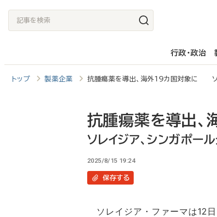
メ
記
イ
事
ン
を
行政・政治
コ
検
ン
索
トップ
製薬企業
抗腫瘍薬を導出、海外19カ国対象に ソ
テ
ン
ツ
抗腫瘍薬を導出、
に
ソレイジア、シンガポー
移
2025/8/15 19:24
動
保存
する
ソレイジア・ファーマは12日