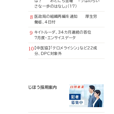
は？ おとにち金曜 「うぱのちい
さな一歩のはなし」（17）
医政局の組織再編を通知 厚生労
働省、4日付
キイトルーダ、34カ月連続の首位
7月度・エンサイスデータ
【中医協】「テロメライシン」など22成
分、DPC対象外
寄
稿
じほう採用案内