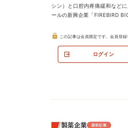
シン）と口腔内疼痛緩和などに
ールの新興企業「FIREBIRD BI
この記事は会員限定です。
会員登録
非
会
ログイン
員
の
閲
覧
制
限
に
つ
い
て
製薬企業
最新記事