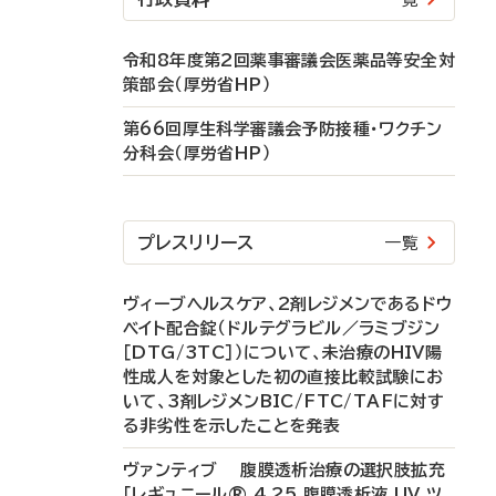
令和8年度第2回薬事審議会医薬品等安全対
策部会（厚労省HP）
第66回厚生科学審議会予防接種・ワクチン
分科会（厚労省HP）
プレスリリース
一覧
ヴィーブヘルスケア、2剤レジメンであるドウ
ベイト配合錠（ドルテグラビル／ラミブジン
［DTG/3TC］）について、未治療のHIV陽
性成人を対象とした初の直接比較試験にお
いて、3剤レジメンBIC/FTC/TAFに対す
る非劣性を示したことを発表
ヴァンティブ 腹膜透析治療の選択肢拡充
「レギュニール® 4.25 腹膜透析液 UV ツ