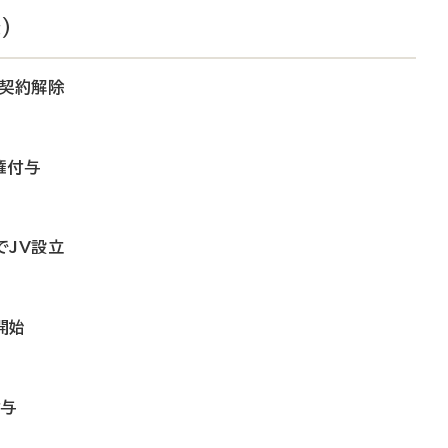
）
ス契約解除
権付与
でJV設立
開始
付与