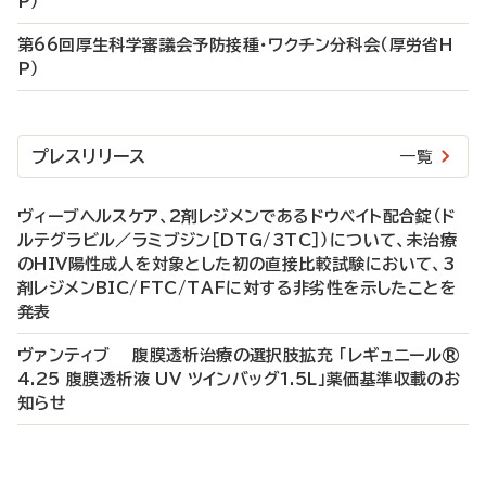
P）
第66回厚生科学審議会予防接種・ワクチン分科会（厚労省H
P）
プレスリリース
一覧
ヴィーブヘルスケア、2剤レジメンであるドウベイト配合錠（ド
ルテグラビル／ラミブジン［DTG/3TC］）について、未治療
のHIV陽性成人を対象とした初の直接比較試験において、3
剤レジメンBIC/FTC/TAFに対する非劣性を示したことを
発表
ヴァンティブ 腹膜透析治療の選択肢拡充 「レギュニール®
4.25 腹膜透析液 UV ツインバッグ1.5L」薬価基準収載のお
知らせ
P