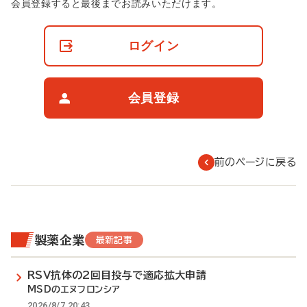
非
会員登録すると最後までお読みいただけます。
会
員
の
ログイン
閲
覧
制
限
会員登録
に
つ
い
て
前のページに戻る
製薬企業
最新記事
RSV抗体の2回目投与で適応拡大申請
MSDのエヌフロンシア
2026/8/7 20:43