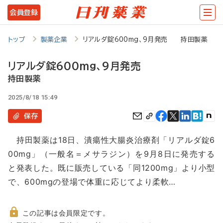
メ
会員登録
イ
ン
トップ
製薬企業
リアルダ錠600mg、9月発売 持田製薬
コ
リアルダ錠600mg、9月発売
ン
持田製薬
テ
2025/8/18 15:49
ン
保存
ツ
に
持田製薬は18日、潰瘍性大腸炎治療剤「リアルダ錠6
移
00mg」（一般名＝メサラジン）を9月8日に発売する
動
と発表した。既に販売している「同1200mg」より小型
で、600mgの登場で体重に応じてより柔軟…
この記事は会員限定です。