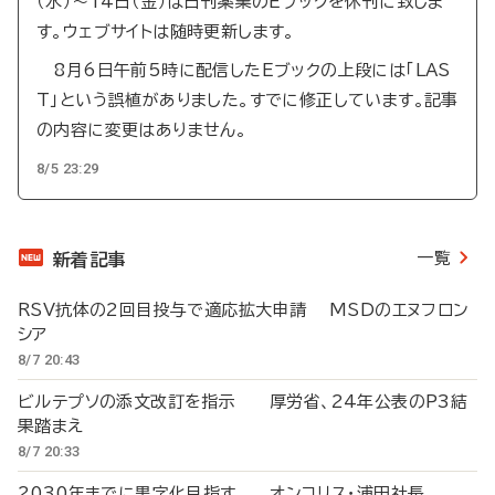
（水）～14日（金）は日刊薬業のEブックを休刊に致しま
す。ウェブサイトは随時更新します。
8月6日午前5時に配信したEブックの上段には「LAS
T」という誤植がありました。すでに修正しています。記事
の内容に変更はありません。
8/5 23:29
一覧
新着記事
RSV抗体の2回目投与で適応拡大申請 MSDのエヌフロン
シア
8/7 20:43
ビルテプソの添文改訂を指示 厚労省、24年公表のP3結
果踏まえ
8/7 20:33
2030年までに黒字化目指す オンコリス・浦田社長