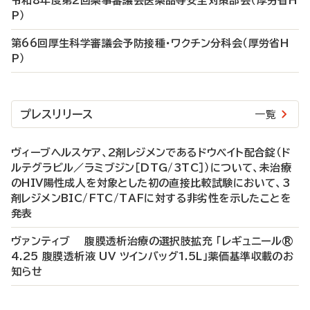
令和8年度第2回薬事審議会医薬品等安全対策部会（厚労省H
P）
第66回厚生科学審議会予防接種・ワクチン分科会（厚労省H
P）
プレスリリース
一覧
ヴィーブヘルスケア、2剤レジメンであるドウベイト配合錠（ド
ルテグラビル／ラミブジン［DTG/3TC］）について、未治療
のHIV陽性成人を対象とした初の直接比較試験において、3
剤レジメンBIC/FTC/TAFに対する非劣性を示したことを
発表
ヴァンティブ 腹膜透析治療の選択肢拡充 「レギュニール®
4.25 腹膜透析液 UV ツインバッグ1.5L」薬価基準収載のお
知らせ