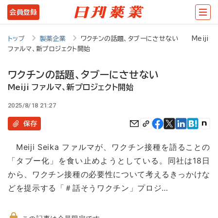
メ
会員登録
イ
ン
トップ
製薬企業
ワクチンの話題、タブーにさせない Meiji
ファルマ、新プロジェクト開始
コ
ン
ワクチンの話題、タブーにさせない
テ
Meiji ファルマ、新プロジェクト開始
ン
2025/8/18 21:27
ツ
保存
に
Meiji Seika ファルマが、ワクチン接種を語ることの
移
「タブー化」を食い止めようとしている。同社は18日
動
から、ワクチン接種の必要性について考えるきっかけな
どを提示する「＃話そうワクチン」プロジ…