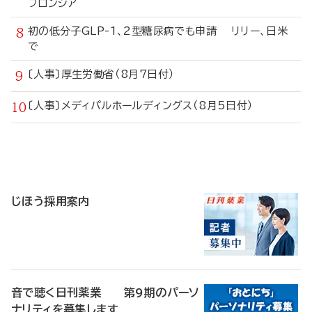
フロンシア
初の低分子GLP-1、2型糖尿病でも申請 リリー、日米
で
〔人事〕厚生労働省（8月7日付）
〔人事〕メディパルホールディングス（8月5日付）
寄
稿
じほう採用案内
音で聴く日刊薬業 第9期のパーソ
ナリティを募集します