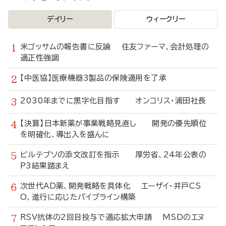
デイリー
ウィークリー
米ゴッサムの報告書に反論 住友ファーマ、会計処理の
適正性強調
【中医協】医療機器3製品の保険適用を了承
2030年までに黒字化目指す オンコリス・浦田社長
【決算】日本新薬が事業戦略見直し 開発の優先順位
を明確化、導出入を盛んに
ビルテプソの添文改訂を指示 厚労省、24年公表の
P3結果踏まえ
次世代AD薬、開発戦略を具体化 エーザイ・井戸CS
O、進行に応じたパイプライン構築
RSV抗体の2回目投与で適応拡大申請 MSDのエヌ