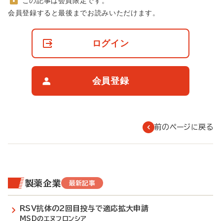
この記事は会員限定です。
非
会員登録すると最後までお読みいただけます。
会
員
の
ログイン
閲
覧
制
限
会員登録
に
つ
い
て
前のページに戻る
製薬企業
最新記事
RSV抗体の2回目投与で適応拡大申請
MSDのエヌフロンシア