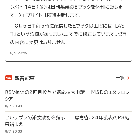
（水）～14日（金）は日刊薬業のEブックを休刊に致しま
す。ウェブサイトは随時更新します。
8月6日午前5時に配信したEブックの上段には「LAS
T」という誤植がありました。すでに修正しています。記事
の内容に変更はありません。
8/5 23:29
一覧
新着記事
RSV抗体の2回目投与で適応拡大申請 MSDのエヌフロン
シア
8/7 20:43
ビルテプソの添文改訂を指示 厚労省、24年公表のP3結
果踏まえ
8/7 20:33