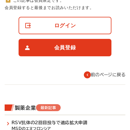
この記事は会員限定です。
非
会員登録すると最後までお読みいただけます。
会
員
の
ログイン
閲
覧
制
限
会員登録
に
つ
い
て
前のページに戻る
製薬企業
最新記事
RSV抗体の2回目投与で適応拡大申請
MSDのエヌフロンシア