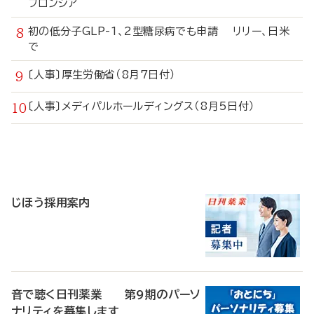
フロンシア
初の低分子GLP-1、2型糖尿病でも申請 リリー、日米
で
〔人事〕厚生労働省（8月7日付）
〔人事〕メディパルホールディングス（8月5日付）
寄
稿
じほう採用案内
音で聴く日刊薬業 第9期のパーソ
ナリティを募集します