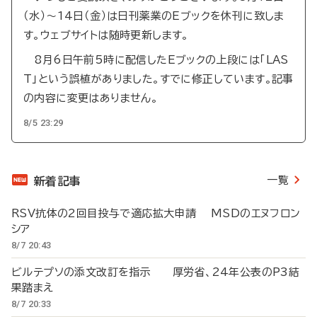
（水）～14日（金）は日刊薬業のEブックを休刊に致しま
す。ウェブサイトは随時更新します。
8月6日午前5時に配信したEブックの上段には「LAS
T」という誤植がありました。すでに修正しています。記事
の内容に変更はありません。
8/5 23:29
一覧
新着記事
RSV抗体の2回目投与で適応拡大申請 MSDのエヌフロン
シア
8/7 20:43
ビルテプソの添文改訂を指示 厚労省、24年公表のP3結
果踏まえ
8/7 20:33