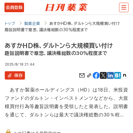
メ
会員登録
イ
ン
トップ
製薬企業
あすかHD株、ダルトンら大規模買い付け
趣旨説明書で意思、議決権総数の30％程度まで
コ
ン
あすかHD株、ダルトンら大規模買い付け
テ
趣旨説明書で意思、議決権総数の30％程度まで
ン
2025/8/18 21:44
ツ
保存
に
あすか製薬ホールディングス（HD）は18日、米投資
移
ファンドのダルトン・インベストメンツなどから、大規
動
模買付行為等趣旨説明書を受領したと発表した。説明書
を通じて、ダルトンらは最大で議決権総数の30％程…