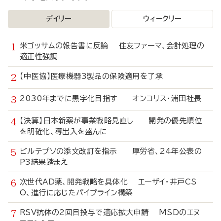
デイリー
ウィークリー
米ゴッサムの報告書に反論 住友ファーマ、会計処理の
適正性強調
【中医協】医療機器3製品の保険適用を了承
2030年までに黒字化目指す オンコリス・浦田社長
【決算】日本新薬が事業戦略見直し 開発の優先順位
を明確化、導出入を盛んに
ビルテプソの添文改訂を指示 厚労省、24年公表の
P3結果踏まえ
次世代AD薬、開発戦略を具体化 エーザイ・井戸CS
O、進行に応じたパイプライン構築
RSV抗体の2回目投与で適応拡大申請 MSDのエヌ