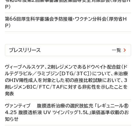
令和8年度第2回薬事審議会医薬品等安全対策部会（厚労省H
P）
第66回厚生科学審議会予防接種・ワクチン分科会（厚労省H
P）
プレスリリース
一覧
ヴィーブヘルスケア、2剤レジメンであるドウベイト配合錠（ド
ルテグラビル／ラミブジン［DTG/3TC］）について、未治療
のHIV陽性成人を対象とした初の直接比較試験において、3
剤レジメンBIC/FTC/TAFに対する非劣性を示したことを
発表
ヴァンティブ 腹膜透析治療の選択肢拡充 「レギュニール®
4.25 腹膜透析液 UV ツインバッグ1.5L」薬価基準収載のお
知らせ