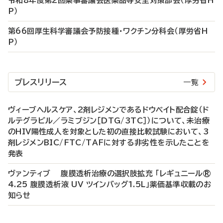
令和8年度第2回薬事審議会医薬品等安全対策部会（厚労省H
P）
第66回厚生科学審議会予防接種・ワクチン分科会（厚労省H
P）
プレスリリース
一覧
ヴィーブヘルスケア、2剤レジメンであるドウベイト配合錠（ド
ルテグラビル／ラミブジン［DTG/3TC］）について、未治療
のHIV陽性成人を対象とした初の直接比較試験において、3
剤レジメンBIC/FTC/TAFに対する非劣性を示したことを
発表
ヴァンティブ 腹膜透析治療の選択肢拡充 「レギュニール®
4.25 腹膜透析液 UV ツインバッグ1.5L」薬価基準収載のお
知らせ