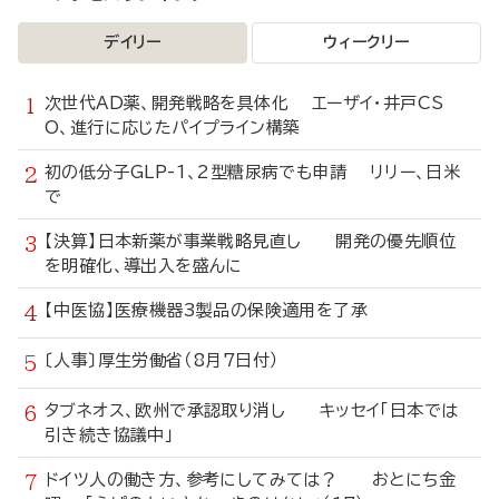
デイリー
ウィークリー
次世代AD薬、開発戦略を具体化 エーザイ・井戸CS
O、進行に応じたパイプライン構築
初の低分子GLP-1、2型糖尿病でも申請 リリー、日米
で
【決算】日本新薬が事業戦略見直し 開発の優先順位
を明確化、導出入を盛んに
【中医協】医療機器3製品の保険適用を了承
〔人事〕厚生労働省（8月7日付）
タブネオス、欧州で承認取り消し キッセイ「日本では
引き続き協議中」
ドイツ人の働き方、参考にしてみては？ おとにち金