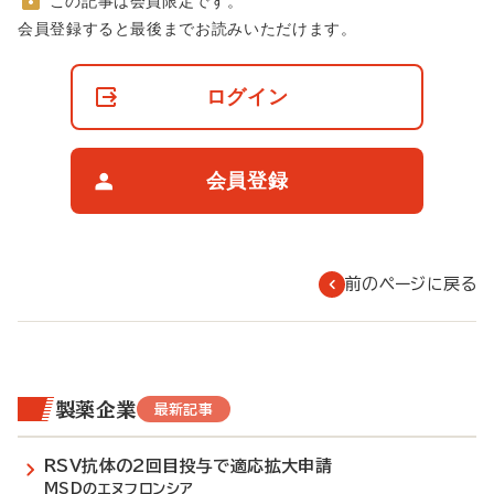
この記事は会員限定です。
非
会員登録すると最後までお読みいただけます。
会
員
の
ログイン
閲
覧
制
限
会員登録
に
つ
い
て
前のページに戻る
製薬企業
最新記事
RSV抗体の2回目投与で適応拡大申請
MSDのエヌフロンシア