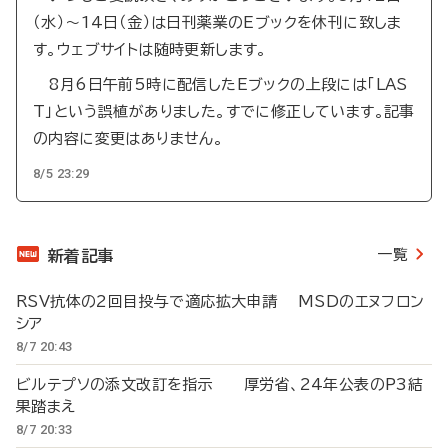
（水）～14日（金）は日刊薬業のEブックを休刊に致しま
す。ウェブサイトは随時更新します。
8月6日午前5時に配信したEブックの上段には「LAS
T」という誤植がありました。すでに修正しています。記事
の内容に変更はありません。
8/5 23:29
一覧
新着記事
RSV抗体の2回目投与で適応拡大申請 MSDのエヌフロン
シア
8/7 20:43
ビルテプソの添文改訂を指示 厚労省、24年公表のP3結
果踏まえ
8/7 20:33