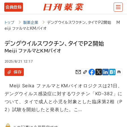
メ
会員登録
イ
ン
トップ
製薬企業
デングウイルスワクチン、タイでP2開始 M
eiji ファルマとKMバイオ
コ
ン
デングウイルスワクチン、タイでP2開始
テ
Meiji ファルマとKMバイオ
ン
2025/8/21 12:17
ツ
保存
に
Meiji Seika ファルマとKMバイオロジクスは21日、
移
デングウイルス感染症に対するワクチン「KD-382」に
動
ついて、タイで成人と小児を対象とした臨床第2相（P
2）試験を開始したと発表した。こ…