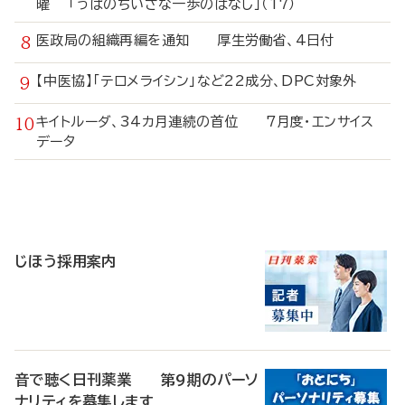
曜 「うぱのちいさな一歩のはなし」（17）
医政局の組織再編を通知 厚生労働省、4日付
【中医協】「テロメライシン」など22成分、DPC対象外
キイトルーダ、34カ月連続の首位 7月度・エンサイス
データ
寄
稿
じほう採用案内
音で聴く日刊薬業 第9期のパーソ
ナリティを募集します